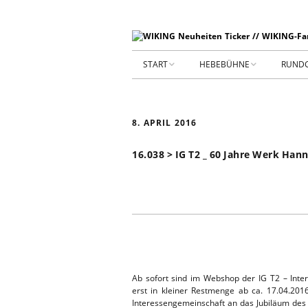
START
HEBEBÜHNE
RUND
STARTSEITE
HEBEBÜHNE 2026
8. APRIL 2016
ARCHIV 2009-2014
HEBEBÜHNE 2025
16.038 > IG T2 _ 60 Jahre Werk Ha
SHOP _ Beta
HEBEBÜHNE 2024
SHOP-STA
NEUWAGE
HEBEBÜHNE 2023
GEBRAUC
HEBEBÜHNE 2022
KIESPLATZ
HEBEBÜHNE 2021
Ab sofort sind im Webshop der IG T2 – Inte
erst in kleiner Restmenge ab ca. 17.04.2016
WERKSTA
HEBEBÜHNE 2020
Interessengemeinschaft an das Jubiläum des T