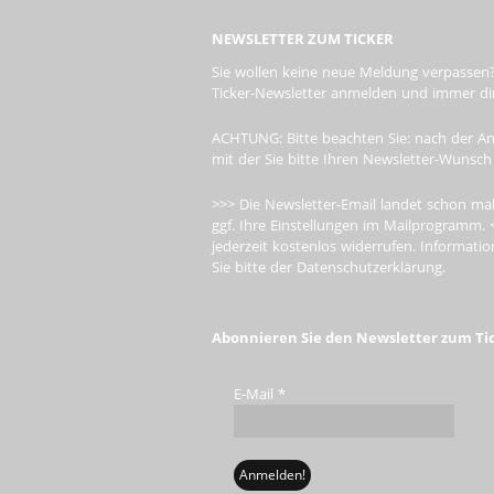
NEWSLETTER ZUM TICKER
Sie wollen keine neue Meldung verpassen?
Ticker-Newsletter anmelden und immer dire
ACHTUNG: Bitte beachten Sie: nach der An
mit der Sie bitte Ihren Newsletter-Wunsch
>>> Die Newsletter-Email landet schon mal
ggf. Ihre Einstellungen im Mailprogramm. 
jederzeit kostenlos widerrufen. Informa
Sie bitte der Datenschutzerklärung.
Abonnieren Sie den Newsletter zum Ti
E-Mail
*