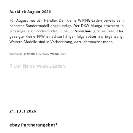
Ausblick August 2026
Für August hat der Händler Der kleine WIKING-Laden bereits sein
nächstes Sondermodell angekündigt. Der DKW Munga erschient in
ieforange als Sondermodell. Eine →
Vorschau
gibt es hier. Der
gezeigte kleine PKW Einachsanhänger folgt später als Ergänzung.
Weitere Modelle sind in Vorbereitung, dazu demnächst mehr.
Bilderquelle: © ARCHIV & Der kleine WIKING-Laden
Der kleine WIKING-Laden
21. JULI 2026
ebay Partnerangebot*