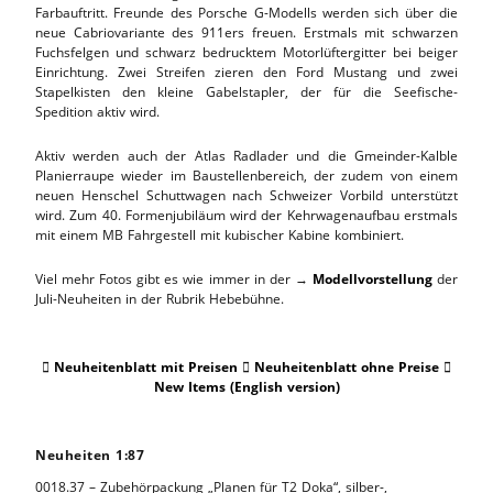
Farbauftritt. Freunde des Porsche G-Modells werden sich über die
neue Cabriovariante des 911ers freuen. Erstmals mit schwarzen
Fuchsfelgen und schwarz bedrucktem Motorlüftergitter bei beiger
Einrichtung. Zwei Streifen zieren den Ford Mustang und zwei
Stapelkisten den kleine Gabelstapler, der für die Seefische-
Spedition aktiv wird.
Aktiv werden auch der Atlas Radlader und die Gmeinder-Kalble
Planierraupe wieder im Baustellenbereich, der zudem von einem
neuen Henschel Schuttwagen nach Schweizer Vorbild unterstützt
wird. Zum 40. Formenjubiläum wird der Kehrwagenaufbau erstmals
mit einem MB Fahrgestell mit kubischer Kabine kombiniert.
Viel mehr Fotos gibt es wie immer in der →
Modellvorstellung
der
Juli-Neuheiten in der Rubrik Hebebühne.
Neuheitenblatt mit Preisen
Neuheitenblatt ohne Preise



New Items (English version)
Neuheiten 1:87
0018.37 – Zubehörpackung „Planen für T2 Doka“, silber-,