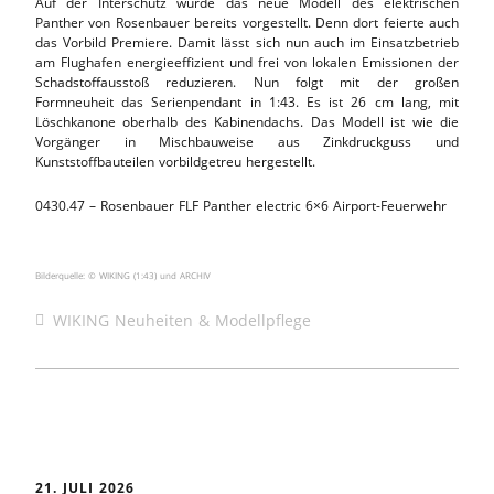
Auf der Interschutz wurde das neue Modell des elektrischen
Panther von Rosenbauer bereits vorgestellt. Denn dort feierte auch
das Vorbild Premiere. Damit lässt sich nun auch im Einsatzbetrieb
am Flughafen energieeffizient und frei von lokalen Emissionen der
Schadstoffausstoß reduzieren. Nun folgt mit der großen
Formneuheit das Serienpendant in 1:43. Es ist 26 cm lang, mit
Löschkanone oberhalb des Kabinendachs. Das Modell ist wie die
Vorgänger in Mischbauweise aus Zinkdruckguss und
Kunststoffbauteilen vorbildgetreu hergestellt.
0430.47 – Rosenbauer FLF Panther electric 6×6 Airport-Feuerwehr
Bilderquelle: © WIKING (1:43) und ARCHIV
WIKING Neuheiten & Modellpflege
21. JULI 2026