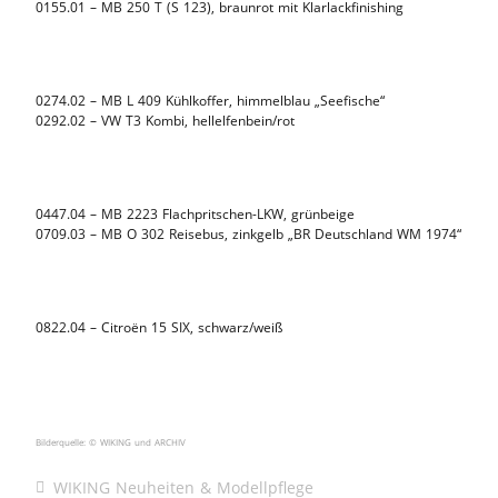
0155.01 – MB 250 T (S 123), braunrot mit Klarlackfinishing
0274.02 – MB L 409 Kühlkoffer, himmelblau „Seefische“
0292.02 – VW T3 Kombi, hellelfenbein/rot
0447.04 – MB 2223 Flachpritschen-LKW, grünbeige
0709.03 – MB O 302 Reisebus, zinkgelb „BR Deutschland WM 1974“
0822.04 – Citroën 15 SIX, schwarz/weiß
Bilderquelle: © WIKING und ARCHIV
WIKING Neuheiten & Modellpflege