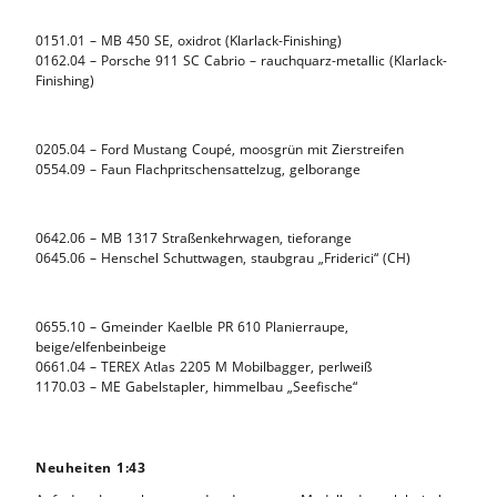
0151.01 – MB 450 SE, oxidrot (Klarlack-Finishing)
0162.04 – Porsche 911 SC Cabrio – rauchquarz-metallic (Klarlack-
Finishing)
0205.04 – Ford Mustang Coupé, moosgrün mit Zierstreifen
0554.09 – Faun Flachpritschensattelzug, gelborange
0642.06 – MB 1317 Straßenkehrwagen, tieforange
0645.06 – Henschel Schuttwagen, staubgrau „Friderici“ (CH)
0655.10 – Gmeinder Kaelble PR 610 Planierraupe,
beige/elfenbeinbeige
0661.04 – TEREX Atlas 2205 M Mobilbagger, perlweiß
1170.03 – ME Gabelstapler, himmelbau „Seefische“
Neuheiten 1:43