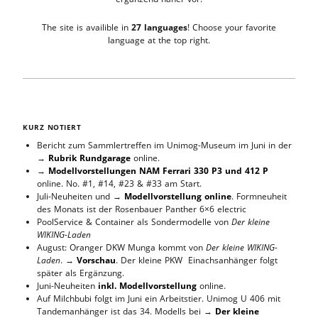
The site is availible in
27 languages
! Choose your favorite
language at the top right.
KURZ NOTIERT
Bericht zum Sammlertreffen im Unimog-Museum im Juni in der
→
Rubrik Rundgarage
online.
→
Modellvorstellungen NAM Ferrari 330 P3 und 412 P
online. No. #1, #14, #23 & #33 am Start.
Juli-Neuheiten und →
Modellvorstellung online
. Formneuheit
des Monats ist der Rosenbauer Panther 6×6 electric
PoolService & Container als Sondermodelle von
Der kleine
WIKING-Laden
August: Oranger DKW Munga kommt von
Der kleine WIKING-
Laden
. →
Vorschau
. Der kleine PKW Einachsanhänger folgt
später als Ergänzung.
Juni-Neuheiten
inkl. Modellvorstellung
online.
Auf Milchbubi folgt im Juni ein Arbeitstier. Unimog U 406 mit
Tandemanhänger ist das 34. Modells bei →
Der kleine