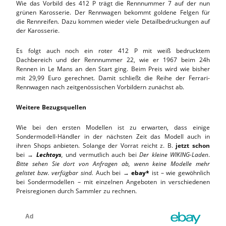
Wie das Vorbild des 412 P trägt die Rennnummer 7 auf der nun
grünen Karosserie. Der Rennwagen bekommt goldene Felgen für
die Rennreifen. Dazu kommen wieder viele Detailbedruckungen auf
der Karosserie.
Es folgt auch noch ein roter 412 P mit weiß bedrucktem
Dachbereich und der Rennnummer 22, wie er 1967 beim 24h
Rennen in Le Mans an den Start ging. Beim Preis wird wie bisher
mit 29,99 Euro gerechnet. Damit schließt die Reihe der Ferrari-
Rennwagen nach zeitgenössischen Vorbildern zunächst ab.
Weitere Bezugsquellen
Wie bei den ersten Modellen ist zu erwarten, dass einige
Sondermodell-Händler in der nächsten Zeit das Modell auch in
ihren Shops anbieten. Solange der Vorrat reicht z. B.
jetzt schon
bei →
Lechtoys
,
und vermutlich auch bei
Der kleine WIKING-Laden
.
Bitte sehen Sie dort von Anfragen ab, wenn keine Modelle mehr
gelistet bzw. verfügbar sind.
Auch bei →
ebay*
ist – wie gewöhnlich
bei Sondermodellen – mit einzelnen Angeboten in verschiedenen
Preisregionen durch Sammler zu rechnen.