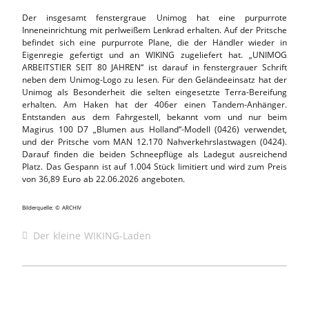
Der insgesamt fenstergraue Unimog hat eine purpurrote
Inneneinrichtung mit perlweißem Lenkrad erhalten. Auf der Pritsche
befindet sich eine purpurrote Plane, die der Händler wieder in
Eigenregie gefertigt und an WIKING zugeliefert hat. „UNIMOG
ARBEITSTIER SEIT 80 JAHREN“ ist darauf in fenstergrauer Schrift
neben dem Unimog-Logo zu lesen. Für den Geländeeinsatz hat der
Unimog als Besonderheit die selten eingesetzte Terra-Bereifung
erhalten. Am Haken hat der 406er einen Tandem-Anhänger.
Entstanden aus dem Fahrgestell, bekannt vom und nur beim
Magirus 100 D7 „Blumen aus Holland“-Modell (0426) verwendet,
und der Pritsche vom MAN 12.170 Nahverkehrslastwagen (0424).
Darauf finden die beiden Schneepflüge als Ladegut ausreichend
Platz. Das Gespann ist auf 1.004 Stück limitiert und wird zum Preis
von 36,89 Euro ab 22.06.2026 angeboten.
Bilderquelle: © ARCHIV
Der kleine WIKING-Laden