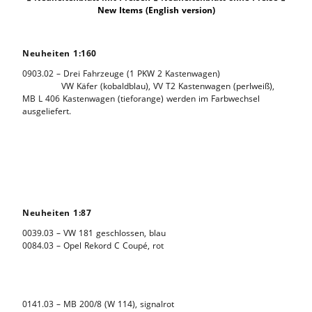
New Items (English version)
Neuheiten 1:160
0903.02 – Drei Fahrzeuge (1 PKW 2 Kastenwagen)
VW Käfer (kobaldblau), VV T2 Kastenwagen (perlweiß),
MB L 406 Kastenwagen (tieforange) werden im Farbwechsel
ausgeliefert.
Neuheiten 1:87
0039.03 – VW 181 geschlossen, blau
0084.03 – Opel Rekord C Coupé, rot
0141.03 – MB 200/8 (W 114), signalrot