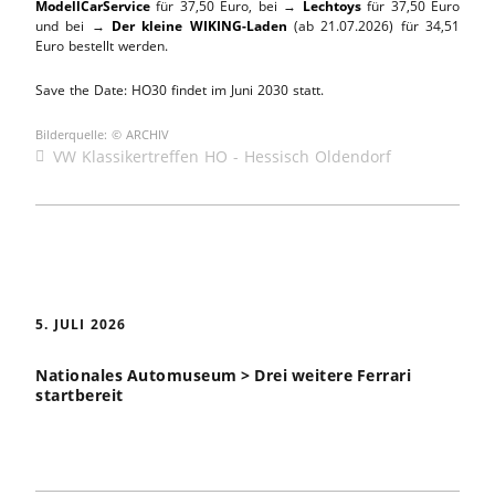
ModellCarService
für 37,50 Euro, bei →
Lechtoys
für 37,50 Euro
und bei →
Der kleine WIKING-Laden
(ab 21.07.2026) für 34,51
Euro bestellt werden.
Save the Date: HO30 findet im Juni 2030 statt.
Bilderquelle: © ARCHIV
VW Klassikertreffen HO - Hessisch Oldendorf
5. JULI 2026
Nationales Automuseum > Drei weitere Ferrari
startbereit