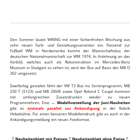
Den Sommer läutet WIKING mit einer farbenfrohen Mischung aus
zehn neuen Farb- und Gestaltungsvarianten ein. Passend zur
Fußball WM in Nordamerika kommt der Mannschaftsbus der
deutschen Nationalmannschaft zur WM 1974. In Anlehnung an das
Vorbild, welches auch als Rekonstruktion im Mercedes-Benz
Museum in Stuttgart zu sehen ist, wird der Bus auf Basis des MB O
302 umgesetzt.
Zweifarbig gestaltet fährt der VW T3 Bus ins Serienprogramm, MB
250 T (S123) und MB 200/8 sowie Opel Rekord C Coupé kommen
mit umfangreichen Zusatzdrucken wieder zu neuen
Programmehren. Eine →
Modellvorstellung der Juni-Neuheiten
gibt es
erstmals parallel zur Ankündigung
in der Rubrik
Hebebühne. Für einen besseren Modelleindruck gibt es auch in der
Ankündigungsmeldung ein neues Fotoformat.
Neuheitenblatt mit Preisen
Neuheitenblatt ohne Preise


