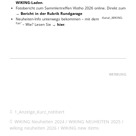
WIKING-Laden
.
Fotobericht zum Sammlertreffen Vlotho 2026 online. Direkt zum
→
Bericht in der Rubrik Rundgarage
-Kanal „WIKING-
Neuheiten-Info unterwegs bekommen – mit dem
Fan“
– Wie? Lesen Sie →
hier
.
WERBUNG
WIKING Neuheiten 2026
Ankauf WIKING Modelle – Ankauf WIKING
Autos
Neue WIKING Modelle werden in der Rubrik Hebebühne
vorgestellt.
1_Anzeige_Kurz_notitiert
WIKING Neuheiten 2024
WIKING NEUHEITEN 2025
wiking neuheiten 2026
WIKING new items