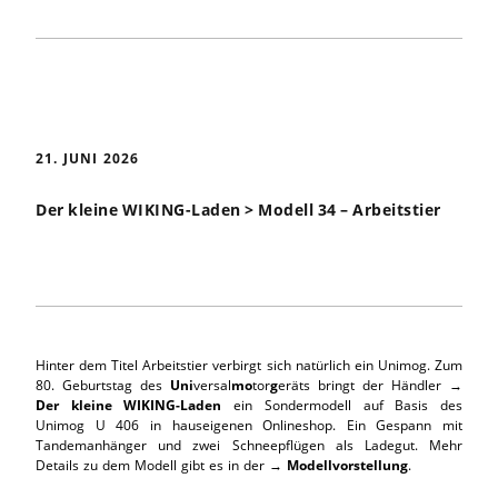
21. JUNI 2026
Der kleine WIKING-Laden > Modell 34 – Arbeitstier
Hinter dem Titel Arbeitstier verbirgt sich natürlich ein Unimog. Zum
80. Geburtstag des
Uni
versal
mo
tor
g
eräts bringt der Händler →
Der kleine WIKING-Laden
ein Sondermodell auf Basis des
Unimog U 406 in hauseigenen Onlineshop. Ein Gespann mit
Tandemanhänger und zwei Schneepflügen als Ladegut. Mehr
Details zu dem Modell gibt es in der →
Modellvorstellung
.