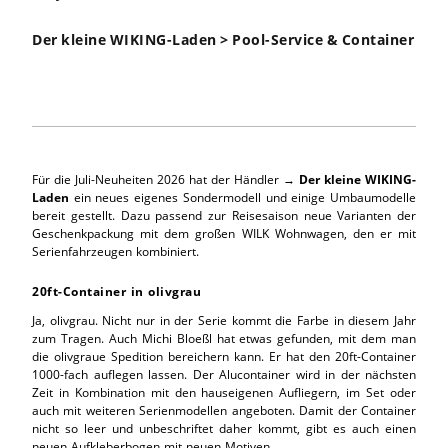
Der kleine WIKING-Laden > Pool-Service & Container
Für die Juli-Neuheiten 2026 hat der Händler →
Der kleine WIKING-
Laden
ein neues eigenes Sondermodell und einige Umbaumodelle
bereit gestellt. Dazu passend zur Reisesaison neue Varianten der
Geschenkpackung mit dem großen WILK Wohnwagen, den er mit
Serienfahrzeugen kombiniert.
20ft-Container in olivgrau
Ja, olivgrau. Nicht nur in der Serie kommt die Farbe in diesem Jahr
zum Tragen. Auch Michi Bloeßl hat etwas gefunden, mit dem man
die olivgraue Spedition bereichern kann. Er hat den 20ft-Container
1000-fach auflegen lassen. Der Alucontainer wird in der nächsten
Zeit in Kombination mit den hauseigenen Aufliegern, im Set oder
auch mit weiteren Serienmodellen angeboten. Damit der Container
nicht so leer und unbeschriftet daher kommt, gibt es auch einen
neuen Aufkleberbogen mit neuen Motiven.