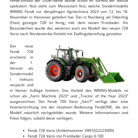
Fendt-Vorbild der 700er-Reihe wurde schon im Vorfeld der Messe
spekuliert. Nun steht zum Messestart fest, welche Sondermodelle
WIKING Fendt zur diesjährigen Agritechnica 2023 von 12. bis 18.
November in Hannover geliefert hat. Der in Nürnberg als Silberling
(Foto) gezeigte 728 ist fertig, inkl. dem neuen Frontlader. Als
Besonderheit wurde des weiteren auch ein Modell des neuen 728
Vario nach Nordamerika-Vorbild mit Zwillingsbereifung gestaltet.
Der neue
Fendt 728
erscheint in
der 1.
Version als
Sondermodel
l exklusiv
verpackt und
in kleiner Auflage limitiert. Das Vorbild des WIKING-Modells ist
schon als „Farm Machine 2023“ und „Tractor of the Year 2023“
ausgezeichnet. Der Fendt 700 Vario „Gen7“ verfügt über eine
Inneneinrichtung mit der intuitiven Bedienung FendtONE, die am
Modell natürlich nachgebildet wurde. Weitere Informationen und
Fotos folgen, sobald diese vorliegen.
Fendt 728 Vario (Artikelnummer X991022223000)
Fendt 724 Vario mit Frontlader Cargo 6.100