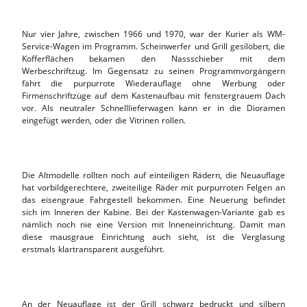
Nur vier Jahre, zwischen 1966 und 1970, war der Kurier als WM-
Service-Wagen im Programm. Scheinwerfer und Grill gesilöbert, die
Kofferflächen bekamen den Nassschieber mit dem
Werbeschriftzug. Im Gegensatz zu seinen Programmvorgängern
fährt die purpurrote Wiederauflage ohne Werbung oder
Firmenschriftzüge auf dem Kastenaufbau mit fenstergrauem Dach
vor. Als neutraler Schnelllieferwagen kann er in die Dioramen
eingefügt werden, oder die Vitrinen rollen.
Die Altmodelle rollten noch auf einteiligen Rädern, die Neuauflage
hat vorbildgerechtere, zweiteilige Räder mit purpurroten Felgen an
das eisengraue Fahrgestell bekommen. Eine Neuerung befindet
sich im Inneren der Kabine. Bei der Kastenwagen-Variante gab es
nämlich noch nie eine Version mit Inneneinrichtung. Damit man
diese mausgraue Einrichtung auch sieht, ist die Verglasung
erstmals klartransparent ausgeführt.
An der Neuauflage ist der Grill schwarz bedruckt und silbern