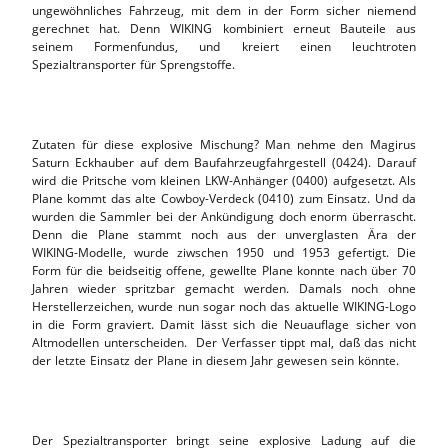
ungewöhnliches Fahrzeug, mit dem in der Form sicher niemend
gerechnet hat. Denn WIKING kombiniert erneut Bauteile aus
seinem Formenfundus, und kreiert einen leuchtroten
Spezialtransporter für Sprengstoffe.
Zutaten für diese explosive Mischung? Man nehme den Magirus
Saturn Eckhauber auf dem Baufahrzeugfahrgestell (0424). Darauf
wird die Pritsche vom kleinen LKW-Anhänger (0400) aufgesetzt. Als
Plane kommt das alte Cowboy-Verdeck (0410) zum Einsatz. Und da
wurden die Sammler bei der Ankündigung doch enorm überrascht.
Denn die Plane stammt noch aus der unverglasten Ära der
WIKING-Modelle, wurde ziwschen 1950 und 1953 gefertigt. Die
Form für die beidseitig offene, gewellte Plane konnte nach über 70
Jahren wieder spritzbar gemacht werden. Damals noch ohne
Herstellerzeichen, wurde nun sogar noch das aktuelle WIKING-Logo
in die Form graviert. Damit lässt sich die Neuauflage sicher von
Altmodellen unterscheiden. Der Verfasser tippt mal, daß das nicht
der letzte Einsatz der Plane in diesem Jahr gewesen sein könnte.
Der Spezialtransporter bringt seine explosive Ladung auf die