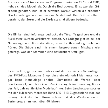
Auch von den Altmodellen, im Programm zwischen 1975 und 1981,
hebt sich das Modell ab. Durch die Bedruckung. Einst war der Grill
silbern gehalten, nun ist er schwarz. Darauf wirken die silbernen
Drucke sehr gut und werten das Modell auf. Der Grill ist silbern
gerahmt, der Stern und die Zierleiste sind silbern bedruckt.
Die Blinker sind tieforange bedruckt, die Türgriffe gesilbert und die
Rücklichter wurden verkehrsrot bemalt. Als Ladegut gibt es bei der
Neuauflage nun Kunststoffstäbe, keine Echtholzladung mehr wie
früher. Die Stäbe sind mit einem beige-braunen Mischgranulat
gefertigt, was den Stämmen eine natürlichere Optik gibt.
Es ist selten, gerade im Hinblick auf die reichlichen Neuauflagen
des PMS-Post Museums Shop, dass ein Altmodell bis heute noch
gar keine Neuauflage erlebte. Zumindest als Werbe- oder
Sondermodell, wie bei dieser Auslieferung beim Hanomag Kurier
der Fall, gab es ähnliche Modellauftritte. Beim Langholztransporter
mit der kubischen Mercedes-Benz LPS 1313 Zugmaschine war das
bislang nicht der Fall. Umso schöner ist das Wiedersehen im
Serienprogramm nach über 40 Jahren!