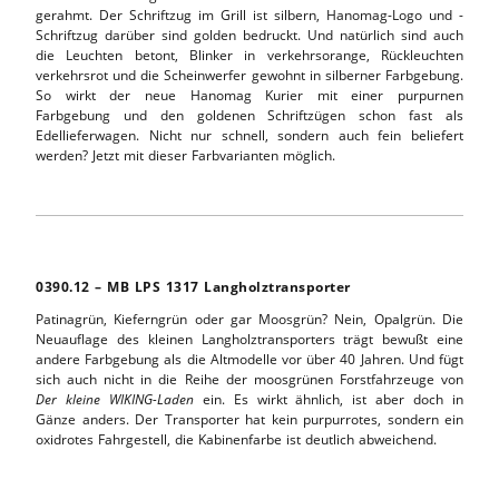
gerahmt. Der Schriftzug im Grill ist silbern, Hanomag-Logo und -
Schriftzug darüber sind golden bedruckt. Und natürlich sind auch
die Leuchten betont, Blinker in verkehrsorange, Rückleuchten
verkehrsrot und die Scheinwerfer gewohnt in silberner Farbgebung.
So wirkt der neue Hanomag Kurier mit einer purpurnen
Farbgebung und den goldenen Schriftzügen schon fast als
Edellieferwagen. Nicht nur schnell, sondern auch fein beliefert
werden? Jetzt mit dieser Farbvarianten möglich.
0390.12 – MB LPS 1317 Langholztransporter
Patinagrün, Kieferngrün oder gar Moosgrün? Nein, Opalgrün. Die
Neuauflage des kleinen Langholztransporters trägt bewußt eine
andere Farbgebung als die Altmodelle vor über 40 Jahren. Und fügt
sich auch nicht in die Reihe der moosgrünen Forstfahrzeuge von
Der kleine WIKING-Laden
ein. Es wirkt ähnlich, ist aber doch in
Gänze anders. Der Transporter hat kein purpurrotes, sondern ein
oxidrotes Fahrgestell, die Kabinenfarbe ist deutlich abweichend.