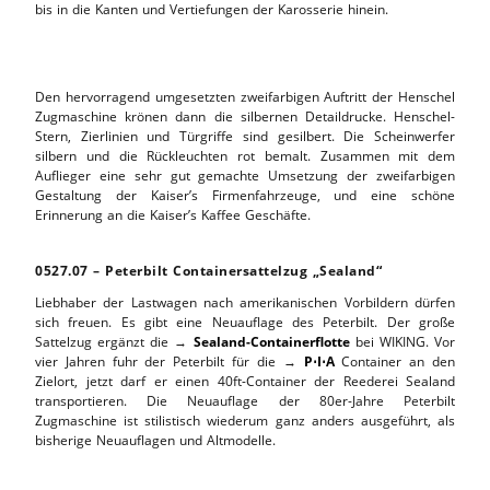
bis in die Kanten und Vertiefungen der Karosserie hinein.
Den hervorragend umgesetzten zweifarbigen Auftritt der Henschel
Zugmaschine krönen dann die silbernen Detaildrucke. Henschel-
Stern, Zierlinien und Türgriffe sind gesilbert. Die Scheinwerfer
silbern und die Rückleuchten rot bemalt. Zusammen mit dem
Auflieger eine sehr gut gemachte Umsetzung der zweifarbigen
Gestaltung der Kaiser’s Firmenfahrzeuge, und eine schöne
Erinnerung an die Kaiser’s Kaffee Geschäfte.
0527.07 – Peterbilt Containersattelzug „Sealand“
Liebhaber der Lastwagen nach amerikanischen Vorbildern dürfen
sich freuen. Es gibt eine Neuauflage des Peterbilt. Der große
Sattelzug ergänzt die →
Sealand-Containerflotte
bei WIKING. Vor
vier Jahren fuhr der Peterbilt für die →
P⋅I⋅A
Container an den
Zielort, jetzt darf er einen 40ft-Container der Reederei Sealand
transportieren. Die Neuauflage der 80er-Jahre Peterbilt
Zugmaschine ist stilistisch wiederum ganz anders ausgeführt, als
bisherige Neuauflagen und Altmodelle.