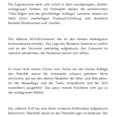
Die Zugmaschine wirkt sehr schick in dem unaufgeregten, dunkel-
achatgrauen Farbton. Als Farbtupfer dienen die verkehrsroten
Trilex-Felgen und der gleichfarbige Auflieger. Letzterer bekam am
Heck einen zweifarbigen Fruehauf-Schriftzug und dunkelrot
bemalte Rückleuchten und -strahler.
Der silberne 40-Fuß-Container hat an den Kanten dunkelgraue
Kontrastdrucke erhalten. Das Logo der Reederei Sealand ist seitlich
und an der Stirnseite zweifarbig aufgedruckt. Der Container ist
natürlich abnehmbar, die Hecktüren lassen sich öffnen.
Es muss nicht immer Chrom sein. Schon bei der letzten Auflage
des Peterbilt waren die Anbauteile schwarz gehalten. Nicht
verchromt, wie bei den älteren Modellen der 80er- und 90er-Jahre.
An der Neuauflage sind die Tanks, Auspuffrohe und der Grill
mattsilbern ausgeführt. Das passt meines Erachtens sehr gut zu
der achatgrauen Kabine.
Der silberne Grill hat eine feine schwarze Grillstruktur aufgedruckt
bekommen. Oberhalb davon ist das Peterbilt-Logo rot bedruckt. Die