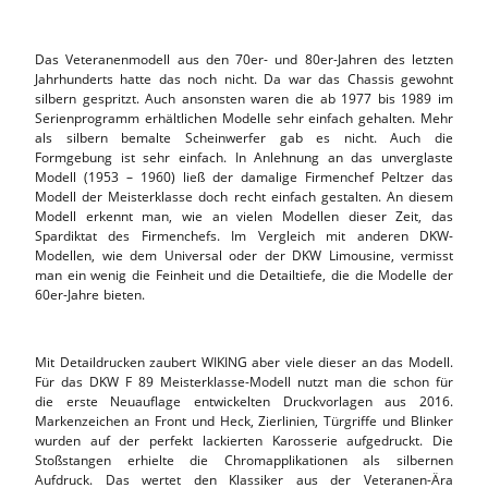
Das Veteranenmodell aus den 70er- und 80er-Jahren des letzten
Jahrhunderts hatte das noch nicht. Da war das Chassis gewohnt
silbern gespritzt. Auch ansonsten waren die ab 1977 bis 1989 im
Serienprogramm erhältlichen Modelle sehr einfach gehalten. Mehr
als silbern bemalte Scheinwerfer gab es nicht. Auch die
Formgebung ist sehr einfach. In Anlehnung an das unverglaste
Modell (1953 – 1960) ließ der damalige Firmenchef Peltzer das
Modell der Meisterklasse doch recht einfach gestalten. An diesem
Modell erkennt man, wie an vielen Modellen dieser Zeit, das
Spardiktat des Firmenchefs. Im Vergleich mit anderen DKW-
Modellen, wie dem Universal oder der DKW Limousine, vermisst
man ein wenig die Feinheit und die Detailtiefe, die die Modelle der
60er-Jahre bieten.
Mit Detaildrucken zaubert WIKING aber viele dieser an das Modell.
Für das DKW F 89 Meisterklasse-Modell nutzt man die schon für
die erste Neuauflage entwickelten Druckvorlagen aus 2016.
Markenzeichen an Front und Heck, Zierlinien, Türgriffe und Blinker
wurden auf der perfekt lackierten Karosserie aufgedruckt. Die
Stoßstangen erhielte die Chromapplikationen als silbernen
Aufdruck. Das wertet den Klassiker aus der Veteranen-Ära