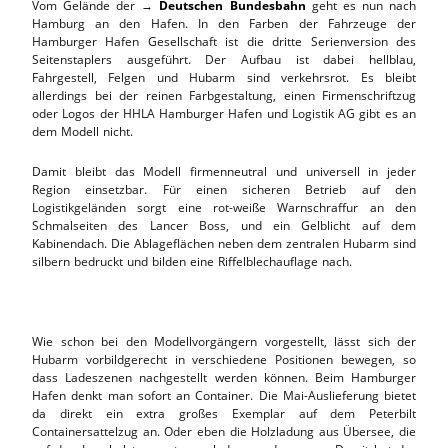
Vom Gelände der →
Deutschen Bundesbahn
geht es nun nach
Hamburg an den Hafen. In den Farben der Fahrzeuge der
Hamburger Hafen Gesellschaft ist die dritte Serienversion des
Seitenstaplers ausgeführt. Der Aufbau ist dabei hellblau,
Fahrgestell, Felgen und Hubarm sind verkehrsrot. Es bleibt
allerdings bei der reinen Farbgestaltung, einen Firmenschriftzug
oder Logos der HHLA Hamburger Hafen und Logistik AG gibt es an
dem Modell nicht.
Damit bleibt das Modell firmenneutral und universell in jeder
Region einsetzbar. Für einen sicheren Betrieb auf den
Logistikgeländen sorgt eine rot-weiße Warnschraffur an den
Schmalseiten des Lancer Boss, und ein Gelblicht auf dem
Kabinendach. Die Ablageflächen neben dem zentralen Hubarm sind
silbern bedruckt und bilden eine Riffelblechauflage nach.
Wie schon bei den Modellvorgängern vorgestellt, lässt sich der
Hubarm vorbildgerecht in verschiedene Positionen bewegen, so
dass Ladeszenen nachgestellt werden können. Beim Hamburger
Hafen denkt man sofort an Container. Die Mai-Auslieferung bietet
da direkt ein extra großes Exemplar auf dem Peterbilt
Containersattelzug an. Oder eben die Holzladung aus Übersee, die