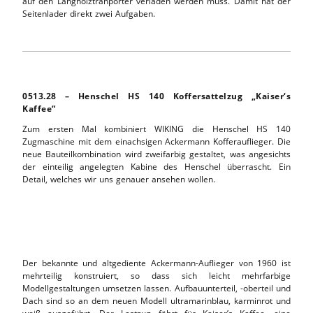
auf den Langholztranporter verladen werden muss. Damit hat der
Seitenlader direkt zwei Aufgaben.
0513.28 – Henschel HS 140 Koffersattelzug „Kaiser‘s
Kaffee“
Zum ersten Mal kombiniert WIKING die Henschel HS 140
Zugmaschine mit dem einachsigen Ackermann Kofferauflieger. Die
neue Bauteilkombination wird zweifarbig gestaltet, was angesichts
der einteilig angelegten Kabine des Henschel überrascht. Ein
Detail, welches wir uns genauer ansehen wollen.
Der bekannte und altgediente Ackermann-Auflieger von 1960 ist
mehrteilig konstruiert, so dass sich leicht mehrfarbige
Modellgestaltungen umsetzen lassen. Aufbauunterteil, -oberteil und
Dach sind so an dem neuen Modell ultramarinblau, karminrot und