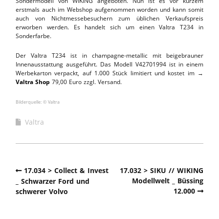
Sondermodell von WIKING angeboten. Nun ist es vor kurzem
erstmals auch im Webshop aufgenommen worden und kann somit
auch von Nichtmessebesuchern zum üblichen Verkaufspreis
erworben werden. Es handelt sich um einen Valtra T234 in
Sonderfarbe.
Der Valtra T234 ist in champagne-metallic mit beigebrauner
Innenausstattung ausgeführt. Das Modell
V42701994
ist in einem
Werbekarton verpackt, auf 1.000 Stück limitiert und kostet im →
Valtra Shop
79,00 Euro zzgl. Versand.
Bilderquelle: © Valtra
Valtra
17.034 > Collect & Invest
17.032 > SIKU // WIKING
Modellwelt _ Büssing
_ Schwarzer Ford und
12.000
schwerer Volvo