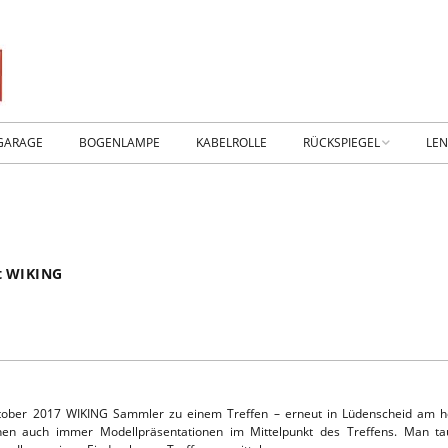
GARAGE
BOGENLAMPE
KABELROLLE
RÜCKSPIEGEL
LE
WIKING IM MUSEUM
IM
WtW History
KO
ft WIKING
RTSEITE
TICKER-RÜCKSPIEGEL
WE
NHALLE
Fan.SHOP – ARCHIV
HTWAGEN
tober 2017 WIKING Sammler zu einem Treffen – erneut in Lüdenscheid am h
n auch immer Modellpräsentationen im Mittelpunkt des Treffens. Man ta