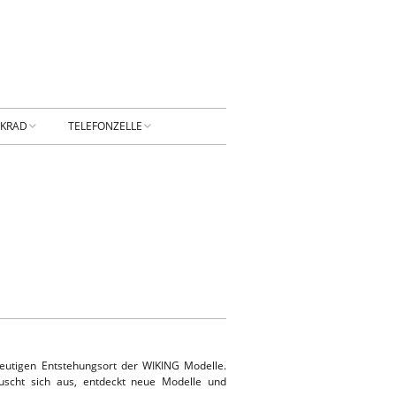
NKRAD
TELEFONZELLE
PRESSUM
DATENSCHUTZ
NTAKT
Privatsphäre-
Einstellungen ändern
RBUNG
Historie der Privatsphäre-
Einstellungen
Einwilligungen widerrufen
eutigen Entstehungsort der WIKING Modelle.
KONTAKT
uscht sich aus, entdeckt neue Modelle und