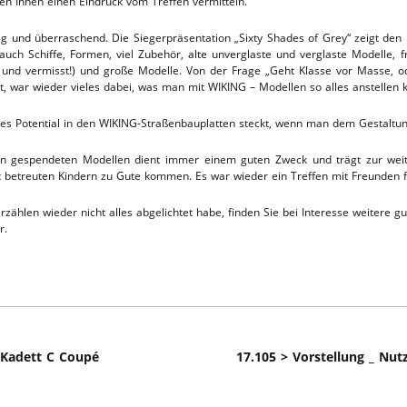
n Ihnen einen Eindruck vom Treffen vermitteln.
TTHOF
tig und überraschend. Die Siegerpräsentation „Sixty Shades of Grey“ zeigt de
h Schiffe, Formen, viel Zubehör, alte unverglaste und verglaste Modelle, fr
L-SERVICE
und vermisst!) und große Modelle. Von der Frage „Geht Klasse vor Masse, ode
t, war wieder vieles dabei, was man mit WIKING – Modellen so alles anstellen 
hes Potential in den WIKING-Straßenbauplatten steckt, wenn man dem Gestalt
rn gespendeten Modellen dient immer einem guten Zweck und trägt zur weite
rt betreuten Kindern zu Gute kommen. Es war wieder ein Treffen mit Freunden f
rzählen wieder nicht alles abgelichtet habe, finden Sie bei Interesse weitere
r.
: Kadett C Coupé
17.105 > Vorstellung _ Nu