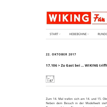
START
HEBEBÜHNE
RUND
STARTSEITE
HEBEBÜHNE 2026
22. OKTOBER 2017
ARCHIV 2009-2014
HEBEBÜHNE 2025
17.106 > Zu Gast bei … WIKING trif
SHOP _ Beta
HEBEBÜHNE 2024
SHOP-STA
NEUWAGE
HEBEBÜHNE 2023
GEBRAUC
HEBEBÜHNE 2022
Zum 14. Mal trafen sich am 14. und 15. Ok
KIESPLATZ
Neben dem Besuch in der Modellwelt stehe
HEBEBÜHNE 2021