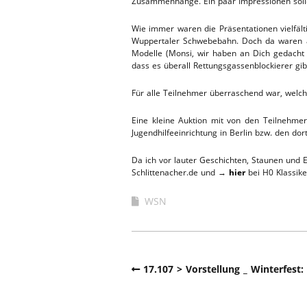
Zusammenhänge. Ein paar Impressionen solle
WERKSTA
HEBEBÜHNE 2020
Wie immer waren die Präsentationen vielfäl
Wuppertaler Schwebebahn. Doch da waren auc
ERSATZTEI
Modelle (Monsi, wir haben an Dich gedacht 
HEBEBÜHNE 2019
dass es überall Rettungsgassenblockierer gib
HEBEBÜHNE 2018
Für alle Teilnehmer überraschend war, welc
Eine kleine Auktion mit von den Teilnehme
Jugendhilfeeinrichtung in Berlin bzw. den do
Da ich vor lauter Geschichten, Staunen und E
Schlittenacher.de und →
hier
bei H0 Klassike
WSN
17.107 > Vorstellung _ Winterfest