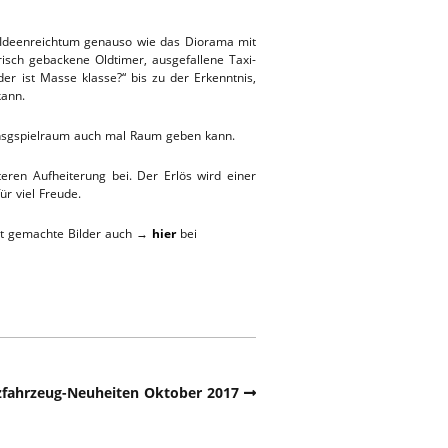
n Ideenreichtum genauso wie das Diorama mit
isch gebackene Oldtimer, ausgefallene Taxi-
r ist Masse klasse?“ bis zu der Erkenntnis,
kann.
unsgspielraum auch mal Raum geben kann.
ren Aufheiterung bei. Der Erlös wird einer
ür viel Freude.
 gut gemachte Bilder auch →
hier
bei
tzfahrzeug-Neuheiten Oktober 2017