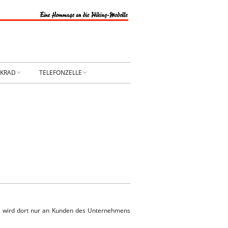
NKRAD
TELEFONZELLE
PRESSUM
DATENSCHUTZ
NTAKT
Privatsphäre-
Einstellungen ändern
RBUNG
Historie der Privatsphäre-
Einstellungen
Einwilligungen widerrufen
l wird dort nur an Kunden des Unternehmens
KONTAKT