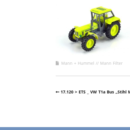
WERKSTA
HEBEBÜHNE 2020
ERSATZTEI
HEBEBÜHNE 2019
HEBEBÜHNE 2018
Mann + Hummel // Mann Filter
17.120 > ETS _ VW T1a Bus „Stihl