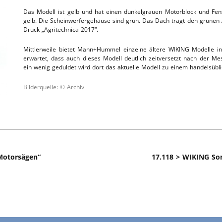
Das Modell ist gelb und hat einen dunkelgrauen Motorblock und Fen
TTHOF
gelb. Die Scheinwerfergehäuse sind grün. Das Dach trägt den grünen
Druck „Agritechnica 2017“.
L-SERVICE
Mittlerweile bietet Mann+Hummel einzelne ältere WIKING Modelle 
erwartet, dass auch dieses Modell deutlich zeitversetzt nach der M
ein wenig geduldet wird dort das aktuelle Modell zu einem handelsübl
Bilderquelle: © Archiv
 Motorsägen“
17.118 > WIKING Son