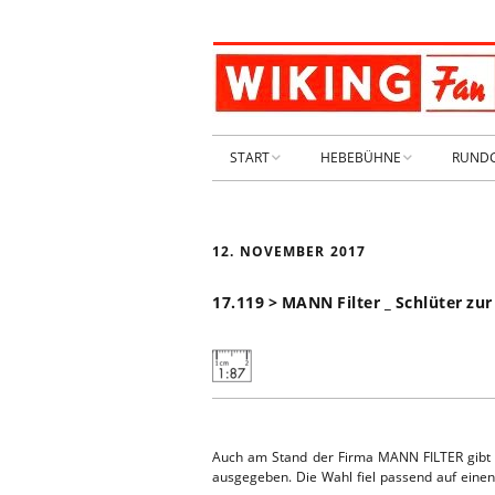
START
HEBEBÜHNE
RUND
STARTSEITE
HEBEBÜHNE 2026
12. NOVEMBER 2017
ARCHIV 2009-2014
HEBEBÜHNE 2025
17.119 > MANN Filter _ Schlüter zur
SHOP _ Beta
HEBEBÜHNE 2024
SHOP-STA
NEUWAGE
HEBEBÜHNE 2023
GEBRAUC
HEBEBÜHNE 2022
Auch am Stand der Firma MANN FILTER gibt 
KIESPLATZ
ausgegeben. Die Wahl fiel passend auf einen
HEBEBÜHNE 2021