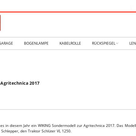
GARAGE
BOGENLAMPE
KABELROLLE
RÜCKSPIEGEL
LE
WIKING IM MUSEUM
IM
WtW History
KO
 Agritechnica 2017
RTSEITE
TICKER-RÜCKSPIEGEL
WE
NHALLE
Fan.SHOP – ARCHIV
HTWAGEN
es in diesem Jahr ein WIKING Sondermodell zur Agritechnica 2017. Das Model
 Schlepper, den Traktor Schlüter VL 1250.