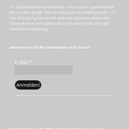
>>> Die Newsletter-Email landet schon mal im Spam-Ordner!
Bitte prüfen Sie ggf. Ihre Einstellungen im Mailprogramm. <<<
Ihre Eintragung können Sie jederzeit kostenlos widerrufen.
Informationen zum Datenschutz entnehmen Sie bitte der
Datenschutzerklärung.
Abonnieren Sie den Newsletter zum Ticker.
E-Mail
*
Nach Modellen ab 2015 oder in Kategorien suchen: