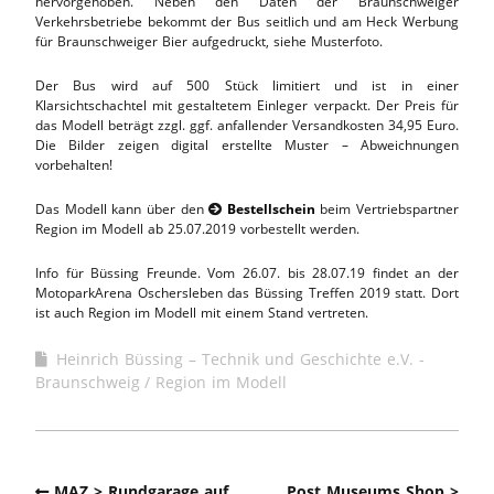
hervorgehoben. Neben den Daten der Braunschweiger
Verkehrsbetriebe bekommt der Bus seitlich und am Heck Werbung
für Braunschweiger Bier aufgedruckt, siehe Musterfoto.
Der Bus wird auf 500 Stück limitiert und ist in einer
Klarsichtschachtel mit gestaltetem Einleger verpackt. Der Preis für
das Modell beträgt zzgl. ggf. anfallender Versandkosten 34,95 Euro.
Die Bilder zeigen digital erstellte Muster – Abweichnungen
vorbehalten!
Das Modell kann über den
Bestellschein
beim Vertriebspartner

Region im Modell ab 25.07.2019 vorbestellt werden.
Info für Büssing Freunde. Vom 26.07. bis 28.07.19 findet an der
MotoparkArena Oschersleben das Büssing Treffen 2019 statt. Dort
ist auch Region im Modell mit einem Stand vertreten.
Heinrich Büssing – Technik und Geschichte e.V. -
Braunschweig
Region im Modell
MAZ > Rundgarage auf
Post Museums Shop >