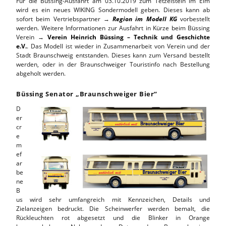
Für die Büssing-Ausfahrt am 03.10.2019 zum Tetzelstein im Elm
wird es ein neues WIKING Sondermodell geben. Dieses kann ab
sofort beim Vertriebspartner →
Region im Modell KG
vorbestellt
werden. Weitere Informationen zur Ausfahrt in Kürze beim Büssing
Verein →
Verein Heinrich Büssing – Technik und Geschichte
e.V.
. Das Modell ist wieder in Zusammenarbeit von Verein und der
Stadt Braunschweig entstanden. Dieses kann zum Versand bestellt
werden, oder in der Braunschweiger Touristinfo nach Bestellung
abgeholt werden.
Büssing Senator „Braunschweiger Bier“
D
er
cr
e
m
ef
ar
be
ne
B
us wird sehr umfangreich mit Kennzeichen, Details und
Zielanzeigen bedruckt. Die Scheinwerfer werden bemalt, die
Rückleuchten rot abgesetzt und die Blinker in Orange