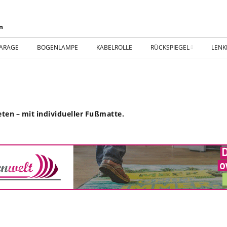
ARAGE
BOGENLAMPE
KABELROLLE
RÜCKSPIEGEL
LENK
WIKING IM MUSEUM
IMPR
WtW History
KONT
en – mit individueller Fußmatte.
RTSEITE
TICKER-RÜCKSPIEGEL
WER
NHALLE
Fan.SHOP – ARCHIV
HTWAGEN
TTHOF