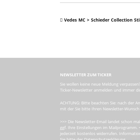
ERSATZTEI
HEBEBÜHNE 2019
Vedes MC > Schieder Collection Sti
HEBEBÜHNE 2018
NEWSLETTER ZUM TICKER
Sie wollen keine neue Meldung verpassen?
Ticker-Newsletter anmelden und immer dire
ACHTUNG: Bitte beachten Sie: nach der An
mit der Sie bitte Ihren Newsletter-Wunsch
>>> Die Newsletter-Email landet schon mal
ggf. Ihre Einstellungen im Mailprogramm. 
jederzeit kostenlos widerrufen. Informa
Sie bitte der Datenschutzerklärung.