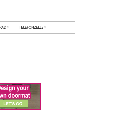
RAD
TELEFONZELLE
ESSUM
DATENSCHUTZ
AKT
Privatsphäre-
Einstellungen ändern
BUNG
Historie der Privatsphäre-
Einstellungen
Einwilligungen widerrufen
KONTAKT