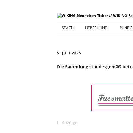
START
HEBEBÜHNE
RUNDG
STARTSEITE
HEBEBÜHNE 2026
5. JULI 2025
ARCHIV 2009-2014
HEBEBÜHNE 2025
Die Sammlung standesgemäß betret
SHOP _ Beta
HEBEBÜHNE 2024
SHOP-STA
NEUWAGE
HEBEBÜHNE 2023
GEBRAUC
HEBEBÜHNE 2022
KIESPLATZ
HEBEBÜHNE 2021
Anzeige
WERKSTA
HEBEBÜHNE 2020