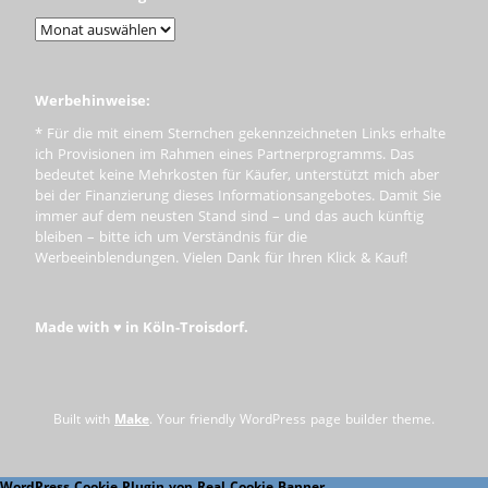
Werbehinweise:
* Für die mit einem Sternchen gekennzeichneten Links erhalte
ich Provisionen im Rahmen eines Partnerprogramms. Das
bedeutet keine Mehrkosten für Käufer, unterstützt mich aber
bei der Finanzierung dieses Informationsangebotes. Damit Sie
immer auf dem neusten Stand sind – und das auch künftig
bleiben – bitte ich um Verständnis für die
Werbeeinblendungen. Vielen Dank für Ihren Klick & Kauf!
Made with ♥ in Köln-Troisdorf.
Built with
Make
. Your friendly WordPress page builder theme.
WordPress Cookie Plugin von Real Cookie Banner