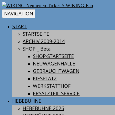
Skip
WIKING
WIKING
to
Neuheiten
NAVIGATION
content
2026
START
NEUHEITEN
–
STARTSEITE
WIKING
TICKER
ARCHIV 2009-2014
Neuheiten
SHOP _ Beta
2026
//
SHOP-STARTSEITE
–
WIKING
NEUWAGENHALLE
WIKING-
new
GEBRAUCHTWAGEN
items
KIESPLATZ
FAN
2026
WERKSTATTHOF
ERSATZTEIL-SERVICE
HEBEBÜHNE
HEBEBÜHNE 2026