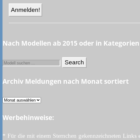
Nach Modellen ab 2015 oder in Kategorien
Archiv Meldungen nach Monat sortiert
Archiv
Meldungen
Werbehinweise:
nach
Monat
sortiert
* Für die mit einem Sternchen gekennzeichneten Links e