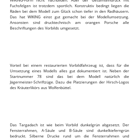
WIKING-Form nicht nachbilden. Aber der Gesamteindruck mit
Fuchsfelgen ist trotzdem sportlich. Konstruktiv bedingt liegen die
Räden bei dem Modell zum Glück schon tiefer in den Radhäusern.
Das hat WIKING einst gut gemacht bei der Modellumsetzung.
Ansonsten sind drucktechnisch am orangen Porsche alle
Beschriftungen des Vorbilds umgesetzt.
Vorteil bei einem restaurierten Vorbildfahrzeug ist, dass für die
Umsetzung eines Modells alles gut dokumentiert ist. Neben der
Startnummer 78 sind das bei dem Modell natürlich die
Jägermeister-Schriftzüge. Dazu die Platzierungen der Hirsch-Logos
des Kräuterlikörs aus Wolfenbüttel.
Das Targadach ist wie beim Vorbild dunkelgrün abgesetzt. Der
Fensterrahmen, A-Säule und B-Säule sind dunkelkieferngrün
bedruckt. Silberne Drucke rund um die Fensterrahmen und