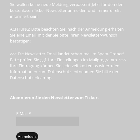
Sie wollen keine neue Meldung verpassen? Jetzt für den den
kostenlosen Ticker-Newsletter anmelden und immer direkt
informiert sein!
ACHTUNG: Bitte beachten Sie: nach der Anmeldung erhalten
Sie eine Email, mit der Sie bitte Ihren Newsletter-Wunsch
bestätigen!
>>> Die Newsletter-Email landet schon mal im Spam-Ordner!
Bitte prüfen Sie ggf. Ihre Einstellungen im Mailprogramm. <<<
Ihre Eintragung können Sie jederzeit kostenlos widerrufen.
Informationen zum Datenschutz entnehmen Sie bitte der
Datenschutzerklärung.
Abonnieren Sie den Newsletter zum Ticker.
E-Mail
*