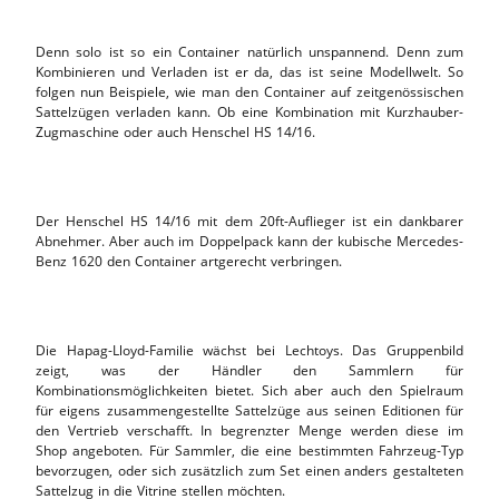
Denn solo ist so ein Container natürlich unspannend. Denn zum
Kombinieren und Verladen ist er da, das ist seine Modellwelt. So
folgen nun Beispiele, wie man den Container auf zeitgenössischen
Sattelzügen verladen kann. Ob eine Kombination mit Kurzhauber-
Zugmaschine oder auch Henschel HS 14/16.
Der Henschel HS 14/16 mit dem 20ft-Auflieger ist ein dankbarer
Abnehmer. Aber auch im Doppelpack kann der kubische Mercedes-
Benz 1620 den Container artgerecht verbringen.
Die Hapag-Lloyd-Familie wächst bei Lechtoys. Das Gruppenbild
zeigt, was der Händler den Sammlern für
Kombinationsmöglichkeiten bietet. Sich aber auch den Spielraum
für eigens zusammengestellte Sattelzüge aus seinen Editionen für
den Vertrieb verschafft. In begrenzter Menge werden diese im
Shop angeboten. Für Sammler, die eine bestimmten Fahrzeug-Typ
bevorzugen, oder sich zusätzlich zum Set einen anders gestalteten
Sattelzug in die Vitrine stellen möchten.