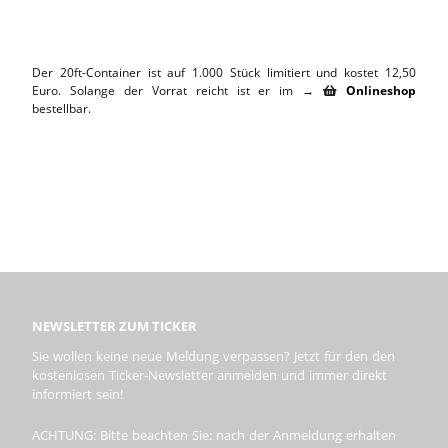
Der 20ft-Container ist auf 1.000 Stück limitiert und kostet 12,50
Euro. Solange der Vorrat reicht ist er im →
Onlineshop

bestellbar.
NEWSLETTER ZUM TICKER
Sie wollen keine neue Meldung verpassen? Jetzt für den den
kostenlosen Ticker-Newsletter anmelden und immer direkt
informiert sein!
ACHTUNG: Bitte beachten Sie: nach der Anmeldung erhalten