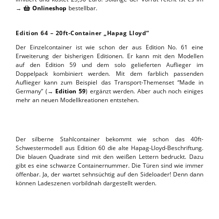
→
Onlineshop
bestellbar.

Edition 64 – 20ft-Container „Hapag Lloyd“
Der Einzelcontainer ist wie schon der aus Edition No. 61 eine
Erweiterung der bisherigen Editionen. Er kann mit den Modellen
auf den Edition 59 und dem solo gelieferten Auflieger im
Doppelpack kombiniert werden. Mit dem farblich passenden
Auflieger kann zum Beispiel das Transport-Themenset “Made in
Germany” (→
Edition 59
) ergänzt werden. Aber auch noch einiges
mehr an neuen Modellkreationen entstehen.
Der silberne Stahlcontainer bekommt wie schon das 40ft-
Schwestermodell aus Edition 60 die alte Hapag-Lloyd-Beschriftung.
Die blauen Quadrate sind mit den weißen Lettern bedruckt. Dazu
gibt es eine schwarze Containernummer. Die Türen sind wie immer
öffenbar. Ja, der wartet sehnsüchtig auf den Sideloader! Denn dann
können Ladeszenen vorbildnah dargestellt werden.