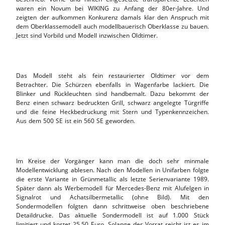
waren ein Novum bei WIKING zu Anfang der 80er-Jahre. Und
zeigten der aufkommen Konkurenz damals klar den Anspruch mit
dem Oberklassemodell auch modellbauerisch Oberklasse zu bauen.
Jetzt sind Vorbild und Modell inzwischen Oldtimer.
Das Modell steht als fein restaurierter Oldtimer vor dem
Betrachter. Die Schürzen ebenfalls in Wagenfarbe lackiert. Die
Blinker und Rückleuchten sind handbemalt. Dazu bekommt der
Benz einen schwarz bedruckten Grill, schwarz angelegte Türgriffe
und die feine Heckbedruckung mit Stern und Typenkennzeichen.
Aus dem 500 SE ist ein 560 SE geworden.
Im Kreise der Vorgänger kann man die doch sehr minmale
Modellentwicklung ablesen. Nach den Modellen in Unifarben folgte
die erste Variante in Grünmetallic als letzte Serienvariante 1989.
Später dann als Werbemodell für Mercedes-Benz mit Alufelgen in
Signalrot und Achatsilbermetallic (ohne Bild). Mit den
Sondermodellen folgten dann schrittweise oben beschriebene
Detaildrucke. Das aktuelle Sondermodell ist auf 1.000 Stück
limitiert und kostet 25,50 Euro. Solange der Vorrat reicht ist es im