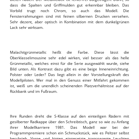
dass die Spalten und Griffmulden gut erkennbar bleiben. Das
Vorbild trugt noch Chrom, so auch das Modell. Die
Fensterrahmungen sind mit feinen silbernen Drucken versehen.
Sehr dezent, aber optisch in Kombination mit dem dunkelgrünen
Lack sehr wirksam.
Malachitgrünmetallic heißt die Farbe. Diese lässt die
Oberklasselimousine sehr edel wirken, viel besser als das helle
Grünmetallic, welches einst für die Serie ausgewählt wurde, siehe
Bild unten. Als Kontrast dazu gibt es eine beige Inneneinrichtung.
Polster oder Leder? Das liegt allein in der Vorstellungskraft des
Modellpiloten. Wer mal in den Genuss einer Mitfahrt gekommen
ist, weiß um die unendlich scheinenden Platzverhältnisse auf der
Rückbank und im Fußraum.
Ihre Runden dreht die S-Klasse auf den einteiligen Rädern mit
gesilberter Radkappe über den Schreibtisch, ganz so wie zu Anfang
ihrer Modellkarriere 1981. Das Modell war bei der
Programmpremiere schon ein Schmuckstück, wie es Peltzer selbst
beschrieb. Vorne und hinten eingesetzte transparente Leuchten