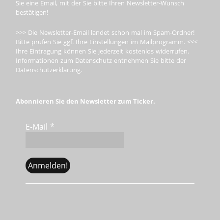
Sie eine Email, mit der Sie bitte Ihren Newsletter-Wunsch
bestätigen!
>>> Die Newsletter-Email landet schon mal im Spam-Ordner!
Bitte prüfen Sie ggf. Ihre Einstellungen im Mailprogramm. <<<
Ihre Eintragung können Sie jederzeit kostenlos widerrufen.
Informationen zum Datenschutz entnehmen Sie bitte der
Datenschutzerklärung.
Abonnieren Sie den Newsletter zum Ticker.
E-Mail
*