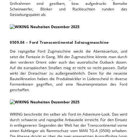
Grillrahmen sind gesilbert, bzw. aufgedruckt. Bemalte
Scheinwerfer, Blinker und Rückleuchten runden das
Gestaltungspaket ab.
0509.04 – Ford Transcontinental Solozugmaschine
Die rapsgelbe Ford Zugmaschine weckt die Abenteuerlust, und
setzt die Fantasie in Gang. Mit der Zugmaschine könnte man durch
den vorderen Orient oder auch das australische Outback düsen.
Auf die europäischen Straßen mag er nicht so recht passen. Dafür
wirkt der Dreiachser zu außergewöhnlich. Denn für die neueste
Bauteilkreation haben die Produktwickler in Lüdenscheid in diverse
Formenkisten gegriffen, und eine Neuinterpretation des Ford
geschaffen.
WIKING beschreibt ihn selber als Ford im Adventure-Look. Das wird
durch schwarze und rapsgelbe Anbauteile erreicht. Für den Einsatz
in entlegeneren Gegenden der Welt hat der Transcontinental vorne
einen Kuhfänger als Rammschutz vom MAN TG-A (0506) erhalten.
Die Abgase drückt er über die zwei angesetzten Auspuffrohre (vom