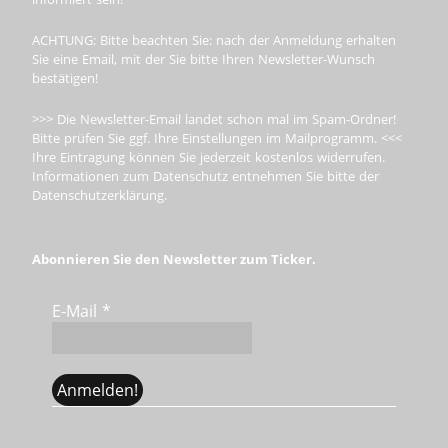
ACHTUNG: Bitte beachten Sie: nach der Anmeldung erhalten
Sie eine Email, mit der Sie bitte Ihren Newsletter-Wunsch
bestätigen!
>>> Die Newsletter-Email landet schon mal im Spam-Ordner!
Bitte prüfen Sie ggf. Ihre Einstellungen im Mailprogramm. <<<
Ihre Eintragung können Sie jederzeit kostenlos widerrufen.
Informationen zum Datenschutz entnehmen Sie bitte der
Datenschutzerklärung.
Abonnieren Sie den Newsletter zum Ticker.
E-Mail
*