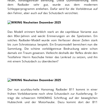
neuer, vorbildgetreuer Bereifung. Diese Gummibereifung steht
dem Radlader sehr gut, wurde aus dem modernen
Schlepperprogramm entliehen. Dafür wird für die Vorbildtreue auf
den Fahrer, aber auch auf das Schutzdach verzichtet.
Das Modell erinnert farblich stark an die capriblaue Variante aus
den 80er-Jahren und weckt Erinnerungen an die Spielzeiten. Ein
solches Radlader-Modell wurde vom Verfasser dieser Zeilen stark
bis zum Schrottstatus bespielt. Ein Ersatzmodell bereichert nun die
Sammlung. Die schöne vorbildgetreue Bedruckung wäre schon
damals ein Traum gewesen. Vielleicht deshalb der Reflex direkt den
Testfahrer Herrn Kaschube hinter das Lenkrad zu setzen, und ihn
mit einem Schutzdach zu überdecken?
Der nun azurblau-helle Hanomag Radlader B11 kommt in einer
frühen Vorbildvariante noch ohne Schutzdach zur Auslieferung. Er
trägt die schwarzen HANOMAG Schriftzug auf der beweglichen
Hubtechnik und der Motorhaube. Dazu kommt dort der B11