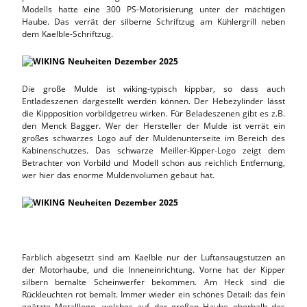
Modells hatte eine 300 PS-Motorisierung unter der mächtigen
Haube. Das verrät der silberne Schriftzug am Kühlergrill neben
dem Kaelble-Schriftzug.
Die große Mulde ist wiking-typisch kippbar, so dass auch
Entladeszenen dargestellt werden können. Der Hebezylinder lässt
die Kippposition vorbildgetreu wirken. Für Beladeszenen gibt es z.B.
den Menck Bagger. Wer der Hersteller der Mulde ist verrät ein
großes schwarzes Logo auf der Muldenunterseite im Bereich des
Kabinenschutzes. Das schwarze Meiller-Kipper-Logo zeigt dem
Betrachter von Vorbild und Modell schon aus reichlich Entfernung,
wer hier das enorme Muldenvolumen gebaut hat.
Farblich abgesetzt sind am Kaelble nur der Luftansaugstutzen an
der Motorhaube, und die Inneneinrichtung. Vorne hat der Kipper
silbern bemalte Scheinwerfer bekommen. Am Heck sind die
Rückleuchten rot bemalt. Immer wieder ein schönes Detail: das fein
geätzte Metalllogo, welches auf der großen Haube oberhalb des