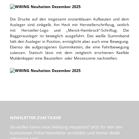
Die Drucke auf den insgesamt enzianblauen Aufbauten und dem
Ausleger sind zinkgelb. Am Heck mit Herstellerschriftzug, seitlich
mit Hersteller-Logo und „Menck-Hambrock“-Schriftug. Die
Baggerausleger ist beweglich ausgeführt. Das weiße Gummiband
hält den Ausleger in Position, ermöglicht aber auch eine Bewegung.
Ebenso die aufgezogenen Gummiketten, die eine Fahrtbewegung
zulassen. Statisch lässt mit dem zeitgleich erschienen Kaelble
Muldenkipper eine Baustellen- oder Messeszene nachstellen.
NEWSLETTER ZUM TICKER
Sie wollen keine neue Meldung verpassen? Jetzt für den den
kostenlosen Ticker-Newsletter anmelden und immer direkt
informiert sein!