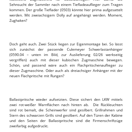
Sehnsucht der Sammler nach einem Tiefladeauflieger zum Tragen
kommen. Der große Tieflader (0503) könnte hier prima aufgesattelt
werden. Mit zweiachsigem Dolly auf angehängt werden. Moment,
Zughaken?
Doch geht auch. Zwei Stück liegen zur Eigenmontage bei. So lässt
sich zunächst der passende Culemeyer Schwerlastanhänger
(0590.04 – unten im Bild, zur Auslieferung 02/26 werkseitig
vergriffen) auch mit dieser kubischen Zugmaschine bewegen.
Schön, und passend wäre auch ein Flachpritschenauflieger zu
dieser Zugmaschine. Oder auch als dreiachsiger Anhänger mit der
neuen Flachpritsche mit Rungen?
Ballastpritsche wieder aufsetzten. Diese sichert den LKW mittels
zwei rot-weißer Warnflächen nach hinten ab. Die Rückleuchten
sind rot bemalt, die Scheinwerfer sind gesilbert. Grillrahmen und
Stern des schwarzen Grills sind gesilbert. Auf den Türen der Kabine
und den Seiten der Ballastpritsche sind die Firmenschriftzüge
zweifarbig aufgedruckt.