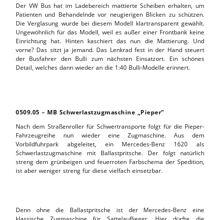
Der VW Bus hat im Ladebereich mattierte Scheiben erhalten, um
Patienten und Behandelnde vor neugierigen Blicken zu schützen.
Die Verglasung wurde bei diesem Modell klartransparent gewählt.
Ungewöhnlich für das Modell, weil es außer einer Frontbank keine
Einrichtung hat. Hinten kaschiert das nun die Mattierung. Und
vorne? Das sitzt ja jemand. Das Lenkrad fest in der Hand steuert
der Busfahrer den Bulli zum nächsten Einsatzort. Ein schönes
Detail, welches dann wieder an die 1:40 Bulli-Modelle erinnert.
0509.05 – MB Schwerlastzugmaschine „Pieper“
Nach dem Straßenroller für Schwertransporte folgt für die Pieper-
Fahrzeugreihe nun wieder eine Zugmaschine. Aus dem
Vorbildfuhrpark abgeleitet, ein Mercedes-Benz 1620 als
Schwerlastzugmaschine mit Ballastpritsche. Der folgt natürlich
streng dem grünbeigen und feuerroten Farbschema der Spedition,
ist aber weniger streng für diese vielfach einsetzbar.
Denn ohne die Ballastpritsche ist der Mercedes-Benz eine
klassische Zugmaschine für Sattelauflieger. Hier dürfte die