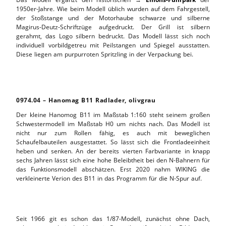
1950er-Jahre. Wie beim Modell üblich wurden auf dem Fahrgestell,
der Stoßstange und der Motorhaube schwarze und silberne
Magirus-Deutz-Schriftzüge aufgedruckt. Der Grill ist silbern
gerahmt, das Logo silbern bedruckt. Das Modell lässt sich noch
individuell vorbildgetreu mit Peilstangen und Spiegel ausstatten.
Diese liegen am purpurroten Spritzling in der Verpackung bei.
0974.04 – Hanomag B11 Radlader, olivgrau
Der kleine Hanomog B11 im Maßstab 1:160 steht seinem großen
Schwestermodell im Maßstab H0 um nichts nach. Das Modell ist
nicht nur zum Rollen fähig, es auch mit beweglichen
Schaufelbauteilen ausgestattet. So lässt sich die Frontladeeinheit
heben und senken. An der bereits vierten Farbvariante in knapp
sechs Jahren lässt sich eine hohe Beleibtheit bei den N-Bahnern für
das Funktionsmodell abschätzen. Erst 2020 nahm WIKING die
verkleinerte Verion des B11 in das Programm für die N-Spur auf.
Seit 1966 git es schon das 1/87-Modell, zunächst ohne Dach,