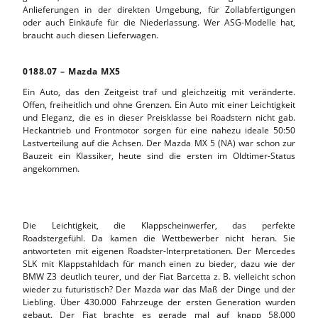
Anlieferungen in der direkten Umgebung, für Zollabfertigungen
oder auch Einkäufe für die Niederlassung. Wer ASG-Modelle hat,
braucht auch diesen Lieferwagen.
0188.07 – Mazda MX5
Ein Auto, das den Zeitgeist traf und gleichzeitig mit veränderte.
Offen, freiheitlich und ohne Grenzen. Ein Auto mit einer Leichtigkeit
und Eleganz, die es in dieser Preisklasse bei Roadstern nicht gab.
Heckantrieb und Frontmotor sorgen für eine nahezu ideale 50:50
Lastverteilung auf die Achsen. Der Mazda MX 5 (NA) war schon zur
Bauzeit ein Klassiker, heute sind die ersten im Oldtimer-Status
angekommen.
Die Leichtigkeit, die Klappscheinwerfer, das perfekte
Roadstergefühl. Da kamen die Wettbewerber nicht heran. Sie
antworteten mit eigenen Roadster-Interpretationen. Der Mercedes
SLK mit Klappstahldach für manch einen zu bieder, dazu wie der
BMW Z3 deutlich teurer, und der Fiat Barcetta z. B. vielleicht schon
wieder zu futuristisch? Der Mazda war das Maß der Dinge und der
Liebling. Über 430.000 Fahrzeuge der ersten Generation wurden
gebaut. Der Fiat brachte es gerade mal auf knapp 58.000