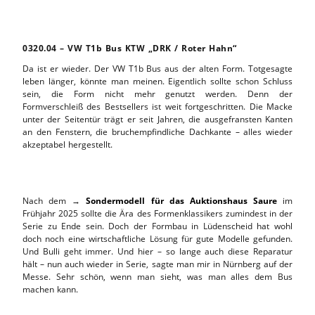
0320.04 – VW T1b Bus KTW „DRK / Roter Hahn“
Da ist er wieder. Der VW T1b Bus aus der alten Form. Totgesagte
leben länger, könnte man meinen. Eigentlich sollte schon Schluss
sein, die Form nicht mehr genutzt werden. Denn der
Formverschleiß des Bestsellers ist weit fortgeschritten. Die Macke
unter der Seitentür trägt er seit Jahren, die ausgefransten Kanten
an den Fenstern, die bruchempfindliche Dachkante – alles wieder
akzeptabel hergestellt.
Nach dem →
Sondermodell für das Auktionshaus Saure
im
Frühjahr 2025 sollte die Ära des Formenklassikers zumindest in der
Serie zu Ende sein. Doch der Formbau in Lüdenscheid hat wohl
doch noch eine wirtschaftliche Lösung für gute Modelle gefunden.
Und Bulli geht immer. Und hier – so lange auch diese Reparatur
hält – nun auch wieder in Serie, sagte man mir in Nürnberg auf der
Messe. Sehr schön, wenn man sieht, was man alles dem Bus
machen kann.