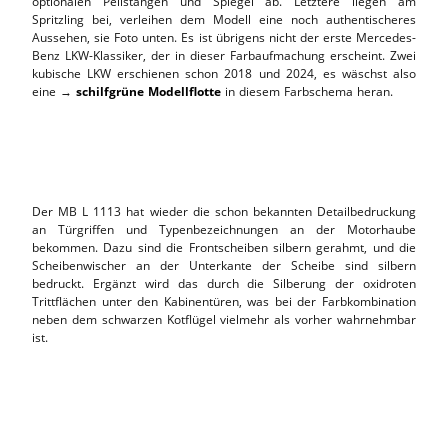
optionalen Peilstangen und Spiegel ab. Letztere liegen am
Spritzling bei, verleihen dem Modell eine noch authentischeres
Aussehen, sie Foto unten. Es ist übrigens nicht der erste Mercedes-
Benz LKW-Klassiker, der in dieser Farbaufmachung erscheint. Zwei
kubische LKW erschienen schon 2018 und 2024, es wäschst also
eine →
schilfgrüne Modellflotte
in diesem Farbschema heran.
Der MB L 1113 hat wieder die schon bekannten Detailbedruckung
an Türgriffen und Typenbezeichnungen an der Motorhaube
bekommen. Dazu sind die Frontscheiben silbern gerahmt, und die
Scheibenwischer an der Unterkante der Scheibe sind silbern
bedruckt. Ergänzt wird das durch die Silberung der oxidroten
Trittflächen unter den Kabinentüren, was bei der Farbkombination
neben dem schwarzen Kotflügel vielmehr als vorher wahrnehmbar
ist.