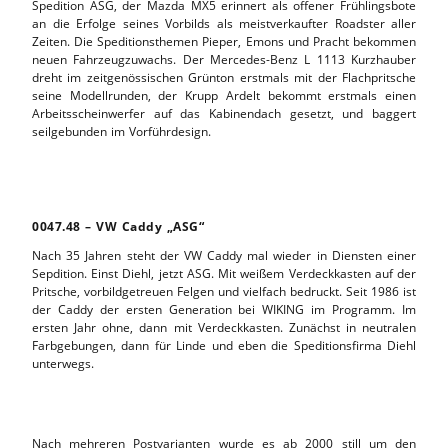
Spedition ASG, der Mazda MX5 erinnert als offener Frühlingsbote
an die Erfolge seines Vorbilds als meistverkaufter Roadster aller
Zeiten. Die Speditionsthemen Pieper, Emons und Pracht bekommen
neuen Fahrzeugzuwachs. Der Mercedes-Benz L 1113 Kurzhauber
dreht im zeitgenössischen Grünton erstmals mit der Flachpritsche
seine Modellrunden, der Krupp Ardelt bekommt erstmals einen
Arbeitsscheinwerfer auf das Kabinendach gesetzt, und baggert
seilgebunden im Vorführdesign.
0047.48 – VW Caddy „ASG“
Nach 35 Jahren steht der VW Caddy mal wieder in Diensten einer
Sepdition. Einst Diehl, jetzt ASG. Mit weißem Verdeckkasten auf der
Pritsche, vorbildgetreuen Felgen und vielfach bedruckt. Seit 1986 ist
der Caddy der ersten Generation bei WIKING im Programm. Im
ersten Jahr ohne, dann mit Verdeckkasten. Zunächst in neutralen
Farbgebungen, dann für Linde und eben die Speditionsfirma Diehl
unterwegs.
Nach mehreren Postvarianten wurde es ab 2000 still um den