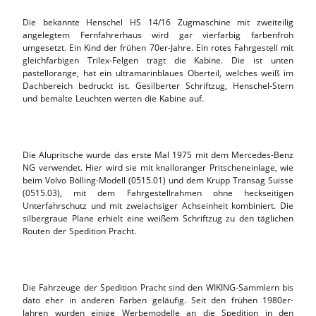
Die bekannte Henschel HS 14/16 Zugmaschine mit zweiteilig
angelegtem Fernfahrerhaus wird gar vierfarbig farbenfroh
umgesetzt. Ein Kind der frühen 70er-Jahre. Ein rotes Fahrgestell mit
gleichfarbigen Trilex-Felgen trägt die Kabine. Die ist unten
pastellorange, hat ein ultramarinblaues Oberteil, welches weiß im
Dachbereich bedruckt ist. Gesilberter Schriftzug, Henschel-Stern
und bemalte Leuchten werten die Kabine auf.
Die Alupritsche wurde das erste Mal 1975 mit dem Mercedes-Benz
NG verwendet. Hier wird sie mit knalloranger Pritscheneinlage, wie
beim Volvo Bölling-Modell (0515.01) und dem Krupp Transag Suisse
(0515.03), mit dem Fahrgestellrahmen ohne heckseitigen
Unterfahrschutz und mit zweiachsiger Achseinheit kombiniert. Die
silbergraue Plane erhielt eine weißem Schriftzug zu den täglichen
Routen der Spedition Pracht.
Die Fahrzeuge der Spedition Pracht sind den WIKING-Sammlern bis
dato eher in anderen Farben geläufig. Seit den frühen 1980er-
Jahren wurden einige Werbemodelle an die Spedition in den