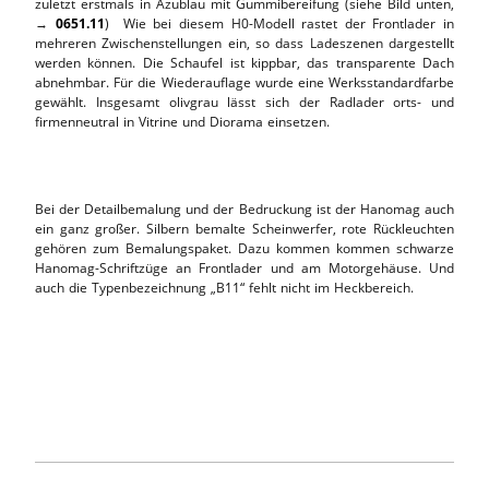
zuletzt erstmals in Azublau mit Gummibereifung (siehe Bild unten,
→
0651.11
) Wie bei diesem H0-Modell rastet der Frontlader in
mehreren Zwischenstellungen ein, so dass Ladeszenen dargestellt
werden können. Die Schaufel ist kippbar, das transparente Dach
abnehmbar. Für die Wiederauflage wurde eine Werksstandardfarbe
gewählt. Insgesamt olivgrau lässt sich der Radlader orts- und
firmenneutral in Vitrine und Diorama einsetzen.
Bei der Detailbemalung und der Bedruckung ist der Hanomag auch
ein ganz großer. Silbern bemalte Scheinwerfer, rote Rückleuchten
gehören zum Bemalungspaket. Dazu kommen kommen schwarze
Hanomag-Schriftzüge an Frontlader und am Motorgehäuse. Und
auch die Typenbezeichnung „B11“ fehlt nicht im Heckbereich.