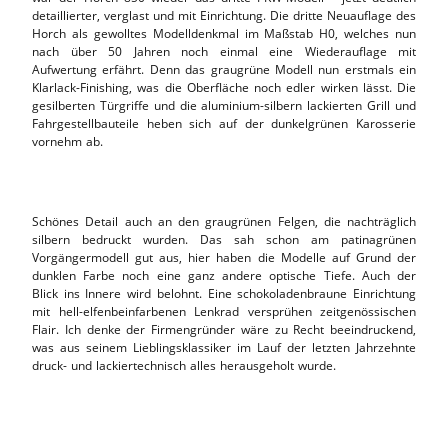
detaillierter, verglast und mit Einrichtung. Die dritte Neuauflage des
Horch als gewolltes Modelldenkmal im Maßstab H0, welches nun
nach über 50 Jahren noch einmal eine Wiederauflage mit
Aufwertung erfährt. Denn das graugrüne Modell nun erstmals ein
Klarlack-Finishing, was die Oberfläche noch edler wirken lässt. Die
gesilberten Türgriffe und die aluminium-silbern lackierten Grill und
Fahrgestellbauteile heben sich auf der dunkelgrünen Karosserie
vornehm ab.
Schönes Detail auch an den graugrünen Felgen, die nachträglich
silbern bedruckt wurden. Das sah schon am patinagrünen
Vorgängermodell gut aus, hier haben die Modelle auf Grund der
dunklen Farbe noch eine ganz andere optische Tiefe. Auch der
Blick ins Innere wird belohnt. Eine schokoladenbraune Einrichtung
mit hell-elfenbeinfarbenen Lenkrad versprühen zeitgenössischen
Flair. Ich denke der Firmengründer wäre zu Recht beeindruckend,
was aus seinem Lieblingsklassiker im Lauf der letzten Jahrzehnte
druck- und lackiertechnisch alles herausgeholt wurde.