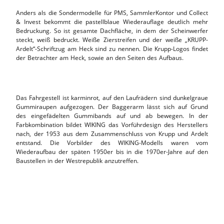
Anders als die Sondermodelle für PMS, SammlerKontor und Collect
& Invest bekommt die pastellblaue Wiederauflage deutlich mehr
Bedruckung. So ist gesamte Dachfläche, in dem der Scheinwerfer
steckt, weiß bedruckt. Weiße Zierstreifen und der weiße „KRUPP-
Ardelt“-Schriftzug am Heck sind zu nennen. Die Krupp-Logos findet
der Betrachter am Heck, sowie an den Seiten des Aufbaus.
Das Fahrgestell ist karminrot, auf den Laufrädern sind dunkelgraue
Gummiraupen aufgezogen. Der Baggerarm lässt sich auf Grund
des eingefädelten Gummibands auf und ab bewegen. In der
Farbkombination bildet WIKING das Vorführdesign des Herstellers
nach, der 1953 aus dem Zusammenschluss von Krupp und Ardelt
entstand. Die Vorbilder des WIKING-Modells waren vom
Wiederaufbau der späten 1950er bis in die 1970er-Jahre auf den
Baustellen in der Westrepublik anzutreffen.