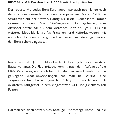
0852.03 – MB Kurzhauber L 1113 mit Flachpritsche
Der robuste Mercedes-Benz Kurzhauber war auch noch lange nach
dem Produktionsende für den europäischen Markt 1968 in
Straßenverkehr anzutreffen. Häufig bis in die 1980er-Jahre, immer
seltener ab den frühen 1990er-Jahren. Als Ergänzung zum
Altmodell setzte WIKING dem Mercedes-Benz als Typ L 1113 ein
weiteres Modelldenkmal. Als Pritschen- und Kofferlastwagen, mit
und ohne Firmenschriftzüge und wahlweise mit Anhänger wurde
der Benz schon eingesetzt.
Nach fast 20 Jahren Modelllaufzeit folgt jetzt eine weitere
Bauteilvariante. Die Flachpritsche kommt, nach dem Aufbau auf die
MAN Pausbacke, nun auch beim Kurzhauber zum Einsatz. Für die
gelungene Modellabwandlungen hat man bei WIKING eine
zeitgenössische Farbe gewählt: Schilfgrün. Kombiniert mit
oxidrotem Fahrgestell, einem eingesetzten Grill und gleichfarbigen
Felgen.
Harmonisch dazu setzen sich Kotflügel, Stoßstange vorne und die