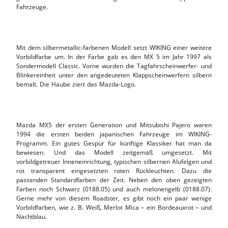
Fahrzeuge.
Mit dem silbermetallic-farbenen Modell setzt WIKING einer weitere
Vorbildfarbe um. In der Farbe gab es den MX 5 im Jahr 1997 als
Sondermodell Classic. Vorne wurden die Tagfahrscheinwerfer- und
Blinkereinheit unter den angedeuteten Klappscheinwerfern silbern
bemalt. Die Haube ziert das Mazda-Logo.
Mazda MX5 der ersten Generation und Mitsubishi Pajero waren
1994 die ersten beiden japanischen Fahrzeuge im WIKING-
Programm. Ein gutes Gespür für künftige Klassiker hat man da
bewiesen. Und das Modell zeitgemäß umgesetzt. Mit
vorbildgetreuer Inneneinrichtung, typischen silbernen Alufelgen und
rot transparent eingesetzten roten Rückleuchten. Dazu die
passenden Standardfarben der Zeit. Neben den oben gezeigten
Farben noch Schwarz (0188.05) und auch melonengelb (0188.07).
Gerne mehr von diesem Roadster, es gibt noch ein paar wenige
Vorbildfarben, wie z. B. Weiß, Merlot Mica – ein Bordeauxrot – und
Nachtblau.