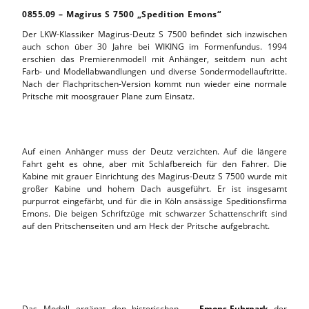
0855.09 – Magirus S 7500 „Spedition Emons“
Der LKW-Klassiker Magirus-Deutz S 7500 befindet sich inzwischen
auch schon über 30 Jahre bei WIKING im Formenfundus. 1994
erschien das Premierenmodell mit Anhänger, seitdem nun acht
Farb- und Modellabwandlungen und diverse Sondermodellauftritte.
Nach der Flachpritschen-Version kommt nun wieder eine normale
Pritsche mit moosgrauer Plane zum Einsatz.
Auf einen Anhänger muss der Deutz verzichten. Auf die längere
Fahrt geht es ohne, aber mit Schlafbereich für den Fahrer. Die
Kabine mit grauer Einrichtung des Magirus-Deutz S 7500 wurde mit
großer Kabine und hohem Dach ausgeführt. Er ist insgesamt
purpurrot eingefärbt, und für die in Köln ansässige Speditionsfirma
Emons. Die beigen Schriftzüge mit schwarzer Schattenschrift sind
auf den Pritschenseiten und am Heck der Pritsche aufgebracht.
Das Modell ergänzt den historischen →
Emons-Fuhrpark
der