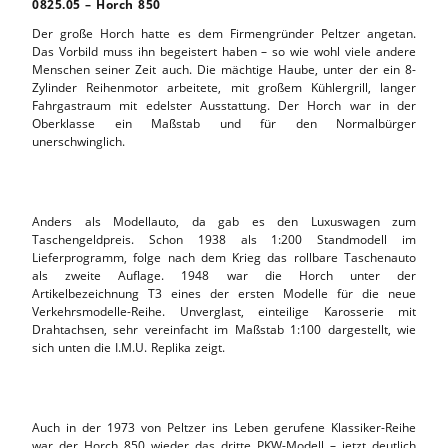
0825.05 – Horch 850
Der große Horch hatte es dem Firmengründer Peltzer angetan.
Das Vorbild muss ihn begeistert haben – so wie wohl viele andere
Menschen seiner Zeit auch. Die mächtige Haube, unter der ein 8-
Zylinder Reihenmotor arbeitete, mit großem Kühlergrill, langer
Fahrgastraum mit edelster Ausstattung. Der Horch war in der
Oberklasse ein Maßstab und für den Normalbürger
unerschwinglich.
Anders als Modellauto, da gab es den Luxuswagen zum
Taschengeldpreis. Schon 1938 als 1:200 Standmodell im
Lieferprogramm, folge nach dem Krieg das rollbare Taschenauto
als zweite Auflage. 1948 war die Horch unter der
Artikelbezeichnung T3 eines der ersten Modelle für die neue
Verkehrsmodelle-Reihe. Unverglast, einteilige Karosserie mit
Drahtachsen, sehr vereinfacht im Maßstab 1:100 dargestellt, wie
sich unten die I.M.U. Replika zeigt.
Auch in der 1973 von Peltzer ins Leben gerufene Klassiker-Reihe
war der Horch 850 wieder das dritte PKW-Modell – jetzt deutlich