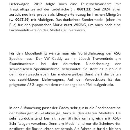
Lieferwagen. 2012 folgte noch eine Feuerwehrvariante mit
Tragkraftspritze auf der Ladefläche (→
0601.23
). Seit 2024 ist er
zurück, neu interpretiert als Lifestyle-Fahrzeug im frechen Mintgrün
(→
0047.49
) mit Alufelgen. Das dunkelrote Sondermodell (oben im
Bild) für den japanischen Markt nutzt WIKING, um auch noch eine
Fachhandelsversion des Modells zu platzieren.
Für den Modellauftritt wählte man ein Vorbildfahrzeug der ASG
Spedition aus. Der VW Caddy war in Lübeck Travemünde am
Skandinavienkai bei der deutschen Niederlassung der
schwedischen Speditionsfirma beheimatet. So steht es auch auf
den Türen geschrieben. Ein melonengelbes Band ziert die Seiten
des saphirblauen Lieferwagens. Auf der Verdeckkiste ist das
prägnante ASG-Logo mit dem melonengelben Pfeil aufgedruckt.
In der Aufmachung passt der Caddy sehr gut in die Speditionsreihe
der bisherigen ASG-Fahrzeuge. Auch zu den älteren Modellen. Da
sehr zurückhaltend bemalt, aber ähnlich umfangreich mit ASG-
Schriftzügen versehen. Denn am Modell sind nur die Scheinwerfer
gesilbert, die Rückleuchten rot bemalt. Als Fahrzeug für die kleinen