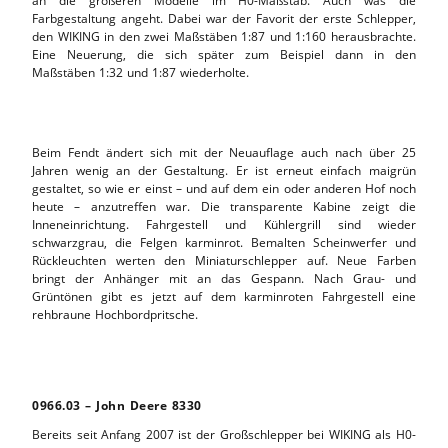
an die größeren Modelle im H0-Maßstab. Auch was die
Farbgestaltung angeht. Dabei war der Favorit der erste Schlepper,
den WIKING in den zwei Maßstäben 1:87 und 1:160 herausbrachte.
Eine Neuerung, die sich später zum Beispiel dann in den
Maßstäben 1:32 und 1:87 wiederholte.
Beim Fendt ändert sich mit der Neuauflage auch nach über 25
Jahren wenig an der Gestaltung. Er ist erneut einfach maigrün
gestaltet, so wie er einst – und auf dem ein oder anderen Hof noch
heute – anzutreffen war. Die transparente Kabine zeigt die
Inneneinrichtung. Fahrgestell und Kühlergrill sind wieder
schwarzgrau, die Felgen karminrot. Bemalten Scheinwerfer und
Rückleuchten werten den Miniaturschlepper auf. Neue Farben
bringt der Anhänger mit an das Gespann. Nach Grau- und
Grüntönen gibt es jetzt auf dem karminroten Fahrgestell eine
rehbraune Hochbordpritsche.
0966.03 – John Deere 8330
Bereits seit Anfang 2007 ist der Großschlepper bei WIKING als H0-