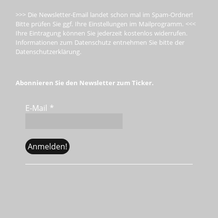
>>> Die Newsletter-Email landet schon mal im Spam-Ordner!
Bitte prüfen Sie ggf. Ihre Einstellungen im Mailprogramm. <<<
Ihre Eintragung können Sie jederzeit kostenlos widerrufen.
Informationen zum Datenschutz entnehmen Sie bitte der
Datenschutzerklärung.
Abonnieren Sie den Newsletter zum Ticker.
E-Mail
*