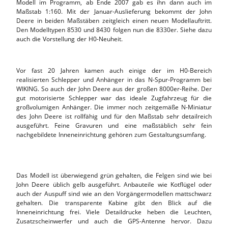
Modell im Programm, ab Ende 2007 gab es ihn dann auch im
Maßstab 1:160. Mit der Januar-Auslieferung bekommt der John
Deere in beiden Maßstäben zeitgleich einen neuen Modellauftritt.
Den Modelltypen 8530 und 8430 folgen nun die 8330er. Siehe dazu
auch die Vorstellung der H0-Neuheit.
Vor fast 20 Jahren kamen auch einige der im H0-Bereich
realisierten Schlepper und Anhänger in das N-Spur-Programm bei
WIKING. So auch der John Deere aus der großen 8000er-Reihe. Der
gut motorisierte Schlepper war das ideale Zugfahrzeug für die
großvolumigen Anhänger. Die immer noch zeitgemäße N-Miniatur
des John Deere ist rollfähig und für den Maßstab sehr detailreich
ausgeführt. Feine Gravuren und eine maßstäblich sehr fein
nachgebildete Inneneinrichtung gehören zum Gestaltungsumfang.
Das Modell ist überwiegend grün gehalten, die Felgen sind wie bei
John Deere üblich gelb ausgeführt. Anbauteile wie Kotflügel oder
auch der Auspuff sind wie an den Vorgängermodellen mattschwarz
gehalten. Die transparente Kabine gibt den Blick auf die
Inneneinrichtung frei. Viele Detaildrucke heben die Leuchten,
Zusatzscheinwerfer und auch die GPS-Antenne hervor. Dazu