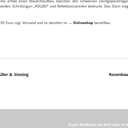
he erhält einen Blaulichtaufbau zwischen den schwarzen Dachgepäckträger
 weißen Schriftzügen „POLIZEI“ und Reflektionsstreifen bedruckt. Das Dach tr
L-SERVICE
95 Euro zzgl. Versand und ist absofort im →
Onlineshop
bestellbar.
ller & Sinning
Rosenbau
Nach Modellen ab 2015 oder in 