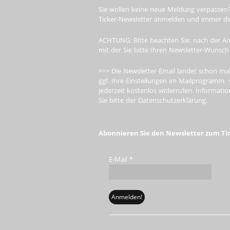
Sie wollen keine neue Meldung verpassen?
Ticker-Newsletter anmelden und immer dire
ACHTUNG: Bitte beachten Sie: nach der An
mit der Sie bitte Ihren Newsletter-Wunsch
>>> Die Newsletter-Email landet schon mal
ggf. Ihre Einstellungen im Mailprogramm. 
jederzeit kostenlos widerrufen. Informa
Sie bitte der Datenschutzerklärung.
Abonnieren Sie den Newsletter zum Ti
E-Mail
*