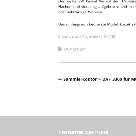
Der weiße VW Passat Variant der B7-Baurei
Flächen sind vierseitig aufgebracht und mit
ERSATZTEI
HEBEBÜHNE 2019
das mehrfarbige Wappen.
Das umfangreich bedruckte Modell kostet 29,
HEBEBÜHNE 2018
Bilderquelle: © Hünerbein / WIKING
Hünerbein
SammlerKontor > DAF 3300 für Mü
NEWSLETTER ZUM TICKER