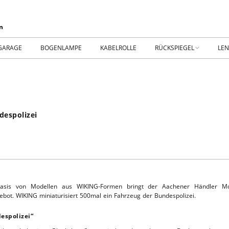
GARAGE
BOGENLAMPE
KABELROLLE
RÜCKSPIEGEL
LE
WIKING IM MUSEUM
IM
WtW History
KO
despolizei
RTSEITE
TICKER-RÜCKSPIEGEL
WE
NHALLE
Fan.SHOP – ARCHIV
HTWAGEN
Basis von Modellen aus WIKING-Formen bringt der Aachener Händler M
ebot. WIKING miniaturisiert 500mal ein Fahrzeug der Bundespolizei.
espolizei“
TTHOF