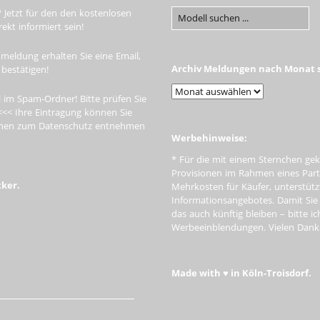
 Jetzt für den den kostenlosen
kt informiert sein!
meldung erhalten Sie eine Email,
Archiv Meldungen nach Monat s
 bestätigen!
 im Spam-Ordner! Bitte prüfen Sie
<<< Ihre Eintragung können Sie
tionen zum Datenschutz entnehmen
Werbehinweise:
* Für die mit einem Sternchen gek
Provisionen im Rahmen eines Par
cker.
Mehrkosten für Käufer, unterstütz
Informationsangebotes. Damit Si
das auch künftig bleiben – bitte i
Werbeeinblendungen. Vielen Dank f
Made with ♥ in Köln-Troisdorf.