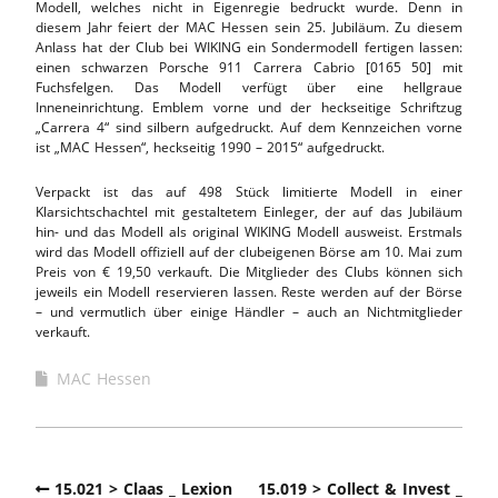
Modell, welches nicht in Eigenregie bedruckt wurde. Denn in
diesem Jahr feiert der MAC Hessen sein 25. Jubiläum. Zu diesem
Anlass hat der Club bei WIKING ein Sondermodell fertigen lassen:
einen schwarzen Porsche 911 Carrera Cabrio [0165 50] mit
Fuchsfelgen. Das Modell verfügt über eine hellgraue
Inneneinrichtung. Emblem vorne und der heckseitige Schriftzug
„Carrera 4“ sind silbern aufgedruckt. Auf dem Kennzeichen vorne
ist „MAC Hessen“, heckseitig 1990 – 2015“ aufgedruckt.
Verpackt ist das auf 498 Stück limitierte Modell in einer
Klarsichtschachtel mit gestaltetem Einleger, der auf das Jubiläum
hin- und das Modell als original WIKING Modell ausweist. Erstmals
wird das Modell offiziell auf der clubeigenen Börse am 10. Mai zum
Preis von € 19,50 verkauft. Die Mitglieder des Clubs können sich
jeweils ein Modell reservieren lassen. Reste werden auf der Börse
– und vermutlich über einige Händler – auch an Nichtmitglieder
verkauft.
MAC Hessen
15.021 > Claas _ Lexion
15.019 > Collect & Invest _