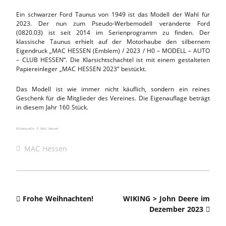
Ein schwarzer Ford Taunus von 1949 ist das Modell der Wahl für
2023. Der nun zum Pseudo-Werbemodell veränderte Ford
(0820.03) ist seit 2014 im Serienprogramm zu finden. Der
klassische Taunus erhielt auf der Motorhaube den silbernem
Eigendruck „MAC HESSEN (Emblem) / 2023 / H0 – MODELL – AUTO
– CLUB HESSEN“. Die Klarsichtschachtel ist mit einem gestalteten
Papiereinleger „MAC HESSEN 2023“ bestückt.
Das Modell ist wie immer nicht käuflich, sondern ein reines
Geschenk für die Mitglieder des Vereines. Die Eigenauflage beträgt
in diesem Jahr 160 Stück.
Bilderquelle: © MAC Hessen
MAC Hessen
Frohe Weihnachten!
WIKING > John Deere im
Dezember 2023