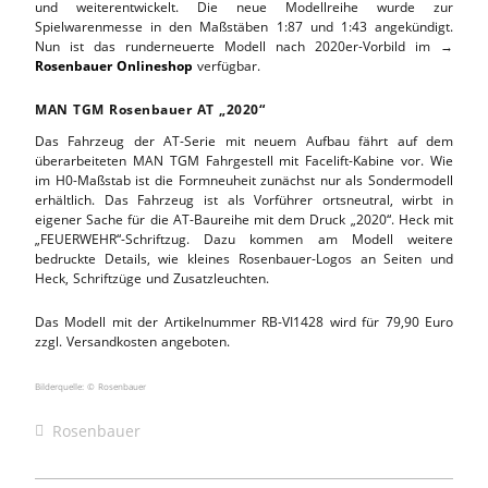
und weiterentwickelt. Die neue Modellreihe wurde zur
Spielwarenmesse in den Maßstäben 1:87 und 1:43 angekündigt.
Nun ist das runderneuerte Modell nach 2020er-Vorbild im →
Rosenbauer Onlineshop
verfügbar.
MAN TGM Rosenbauer AT „2020“
Das Fahrzeug der AT-Serie mit neuem Aufbau fährt auf dem
überarbeiteten MAN TGM Fahrgestell mit Facelift-Kabine vor. Wie
im H0-Maßstab ist die Formneuheit zunächst nur als Sondermodell
erhältlich. Das Fahrzeug ist als Vorführer ortsneutral, wirbt in
eigener Sache für die AT-Baureihe mit dem Druck „2020“. Heck mit
„FEUERWEHR“-Schriftzug. Dazu kommen am Modell weitere
bedruckte Details, wie kleines Rosenbauer-Logos an Seiten und
Heck, Schriftzüge und Zusatzleuchten.
Das Modell mit der Artikelnummer RB-VI1428 wird für 79,90 Euro
zzgl. Versandkosten angeboten.
Bilderquelle: © Rosenbauer
Rosenbauer