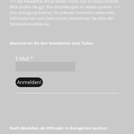
>>> Die Newsletter-Email landet schon mal im Spam-Ordner!
Bitte prüfen Sie ggf. Ihre Einstellungen im Mailprogramm. <<<
Ihre Eintragung können Sie jederzeit kostenlos widerrufen.
Informationen zum Datenschutz entnehmen Sie bitte der
Datenschutzerklärung.
Abonnieren Sie den Newsletter zum Ticker.
E-Mail
*
Nach Modellen ab 2015 oder in Kategorien suchen: