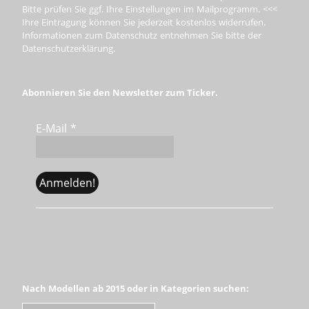
Bitte prüfen Sie ggf. Ihre Einstellungen im Mailprogramm. <<<
Ihre Eintragung können Sie jederzeit kostenlos widerrufen.
Informationen zum Datenschutz entnehmen Sie bitte der
Datenschutzerklärung.
Abonnieren Sie den Newsletter zum Ticker.
E-Mail
*
Nach Modellen ab 2015 oder in Kategorien suchen: