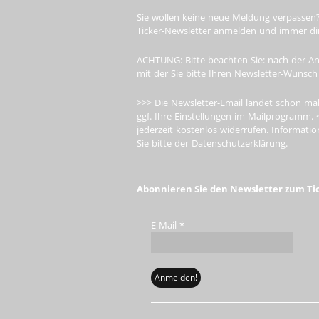
Sie wollen keine neue Meldung verpassen?
Ticker-Newsletter anmelden und immer dire
ACHTUNG: Bitte beachten Sie: nach der An
mit der Sie bitte Ihren Newsletter-Wunsch
>>> Die Newsletter-Email landet schon mal
ggf. Ihre Einstellungen im Mailprogramm. 
jederzeit kostenlos widerrufen. Informa
Sie bitte der Datenschutzerklärung.
Abonnieren Sie den Newsletter zum Ti
E-Mail
*