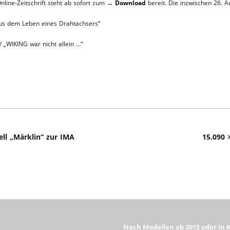
line-Zeitschrift steht ab sofort zum →
Download
bereit. Die inzwischen 26. 
TTHOF
us dem Leben eines Drahtachsers“
L-SERVICE
/ „WIKING war nicht allein …“
l „Märklin“ zur IMA
15.090 
Nach Modellen ab 2015 oder in 