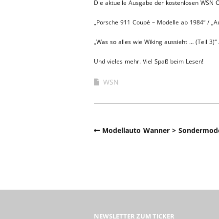
Die aktuelle Ausgabe der kostenlosen WSN On
WERKSTA
HEBEBÜHNE 2020
„Porsche 911 Coupé – Modelle ab 1984“ / „A
ERSATZTEI
HEBEBÜHNE 2019
„Was so alles wie Wiking aussieht … (Teil 3)“ 
Und vieles mehr. Viel Spaß beim Lesen!
HEBEBÜHNE 2018
WSN
Modellauto Wanner > Sondermodel
NEWSLETTER ZUM TICKER