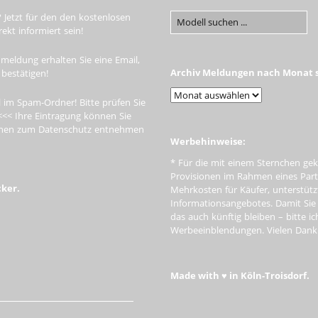
 Jetzt für den den kostenlosen
kt informiert sein!
meldung erhalten Sie eine Email,
Archiv Meldungen nach Monat s
 bestätigen!
 im Spam-Ordner! Bitte prüfen Sie
<<< Ihre Eintragung können Sie
tionen zum Datenschutz entnehmen
Werbehinweise:
* Für die mit einem Sternchen gek
Provisionen im Rahmen eines Par
cker.
Mehrkosten für Käufer, unterstütz
Informationsangebotes. Damit Si
das auch künftig bleiben – bitte i
Werbeeinblendungen. Vielen Dank f
Made with ♥ in Köln-Troisdorf.