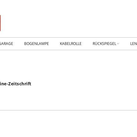
GARAGE
BOGENLAMPE
KABELROLLE
RÜCKSPIEGEL
LE
WIKING IM MUSEUM
IM
WtW History
KO
ine-Zeitschrift
RTSEITE
TICKER-RÜCKSPIEGEL
WE
NHALLE
Fan.SHOP – ARCHIV
HTWAGEN