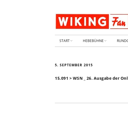
START
HEBEBÜHNE
RUND
STARTSEITE
HEBEBÜHNE 2026
5. SEPTEMBER 2015
ARCHIV 2009-2014
HEBEBÜHNE 2025
15.091 > WSN _ 26. Ausgabe der Onl
SHOP _ Beta
HEBEBÜHNE 2024
SHOP-STA
NEUWAGE
HEBEBÜHNE 2023
GEBRAUC
HEBEBÜHNE 2022
.
KIESPLATZ
HEBEBÜHNE 2021