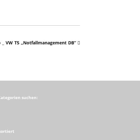
p _ VW T5 „Notfallmanagement DB“
Kategorien suchen:
ortiert