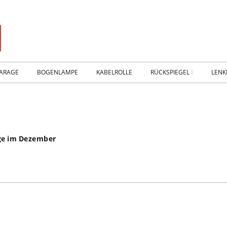
ARAGE
BOGENLAMPE
KABELROLLE
RÜCKSPIEGEL
LENK
WIKING IM MUSEUM
IMPR
WtW History
KONT
uge im Dezember
RTSEITE
TICKER-RÜCKSPIEGEL
WER
NHALLE
Fan.SHOP – ARCHIV
HTWAGEN