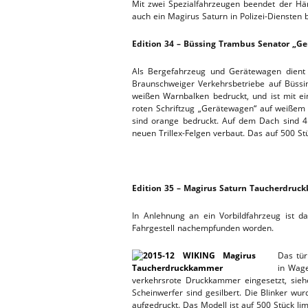
Mit zwei Spezialfahrzeugen beendet der H
auch ein Magirus Saturn in Polizei-Diensten 
WERKSTA
HEBEBÜHNE 2020
Edition 34 – Büssing Trambus Senator „G
ERSATZTEI
HEBEBÜHNE 2019
Als Bergefahrzeug und Gerätewagen dient 
Braunschweiger Verkehrsbetriebe auf Büssing
HEBEBÜHNE 2018
weißen Warnbalken bedruckt, und ist mit ei
roten Schriftzug „Gerätewagen“ auf weißem Gr
sind orange bedruckt. Auf dem Dach sind 4
neuen Trillex-Felgen verbaut. Das auf 500 Stü
.
Edition 35 – Magirus Saturn Taucherdruck
In Anlehnung an ein Vorbildfahrzeug ist d
Fahrgestell nachempfunden worden.
Das tür
in Wage
verkehrsrote Druckkammer eingesetzt, siehe 
Scheinwerfer sind gesilbert. Die Blinker w
aufgedruckt. Das Modell ist auf 500 Stück lim