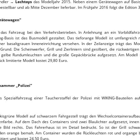
ändler →
Lechtoys
das Modelljahr 2015. Neben einem Gerätewagen auf Basis 
bestellbar und ab Mitte Dezember lieferbar. Im Frühjahr 2016 folgt die Edition 
TTHOF
erätewagen“
L-SERVICE
das Fahrzeug bei den Verkehrsbetrieben. In Anlehnung an ein Vorbildfahrz
-Basis ist das Busmodell gestaltet. Das tieforange Modell ist umfangreich m
ner basaltgrauen Inneneinrichtung versehen. In der Zeilanzeige trägt das Mo
und. Die Scheinwerfer, Grill und Zierliniern sind gesilbert, die rückwärtigen
 gelbe Rundumleuchten und die große Gepäckbrücke aufgesetzt. Am Modell 
ck limitierte Modell kostet 29,80 Euro.
kammer „Polizei“
as Spezialfahrzeug einer Taucherstaffel der Polizei mit WIKING-Bauteilen a
kisgrüne Modell auf schwarzem Fahrgestell trägt den Wechselcontaineraufba
nfarbe. Auf dem Dach des Containers sind zwei Blaulichter aufgesetzt, innen 
Bild rechts. Das Fahrerhaus ist im Detail bedruckt. So ist der Grill schwarz 
urden orange bemalt. Am Container wurden die Rückleuchten rot und organge b
itiert und kostet 24,50 Euro.