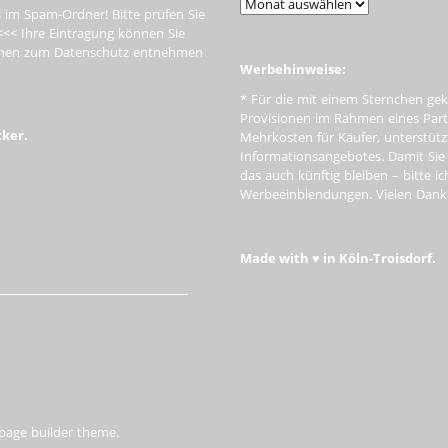
 im Spam-Ordner! Bitte prüfen Sie
<<< Ihre Eintragung können Sie
tionen zum Datenschutz entnehmen
Werbehinweise:
* Für die mit einem Sternchen gek
Provisionen im Rahmen eines Par
cker.
Mehrkosten für Käufer, unterstütz
Informationsangebotes. Damit Si
das auch künftig bleiben – bitte i
Werbeeinblendungen. Vielen Dank f
Made with ♥ in Köln-Troisdorf.
 page builder theme.