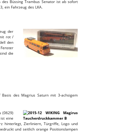
des Büssing Trambus Senator ist ab sofort
33, ein Fahrzeug des LKA.
eug der
it rot /
dell den
 Fenster
sind die
uf Basis des Magrius Saturn mit 3-achsigem
u (0629)
ist eine
hinterlegt, Zierliniern, Türgriffe, Logo und
edruckt und seitlich orange Positionslampen