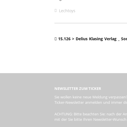
Lechtoys
15.126 > Delius Klasing Verlag _ 
NEWSLETTER ZUM TICKER
Sie wollen keine neue Meldung verpassen?
Ticker-Newsletter anmelden und immer dire
ACHTUNG: Bitte beachten Sie: nach der An
mit der Sie bitte Ihren Newsletter-Wunsch