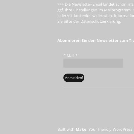
>>> Die Newsletter-Email landet schon mal
ggf. Ihre Einstellungen im Mailprogramm. 
jederzeit kostenlos widerrufen. Informa
Sie bitte der Datenschutzerklärung.
Abonnieren Sie den Newsletter zum Ti
E-Mail
*
Built with
Make
. Your friendly WordPress