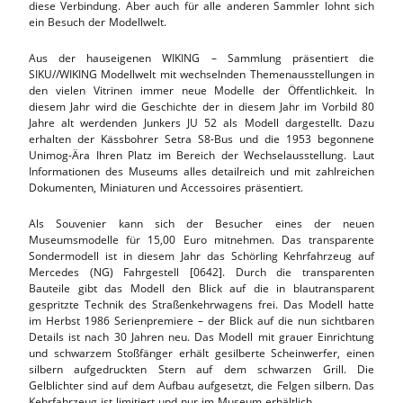
diese Verbindung. Aber auch für alle anderen Sammler lohnt sich
ein Besuch der Modellwelt.
Aus der hauseigenen WIKING – Sammlung präsentiert die
SIKU//WIKING Modellwelt mit wechselnden Themenausstellungen in
den vielen Vitrinen immer neue Modelle der Öffentlichkeit. In
diesem Jahr wird die Geschichte der in diesem Jahr im Vorbild 80
Jahre alt werdenden Junkers JU 52 als Modell dargestellt. Dazu
erhalten der Kässbohrer Setra S8-Bus und die 1953 begonnene
Unimog-Ära Ihren Platz im Bereich der Wechselausstellung. Laut
Informationen des Museums alles detailreich und mit zahlreichen
Dokumenten, Miniaturen und Accessoires präsentiert.
Als Souvenier kann sich der Besucher eines der neuen
Museumsmodelle für 15,00 Euro mitnehmen. Das transparente
Sondermodell ist in diesem Jahr das Schörling Kehrfahrzeug auf
Mercedes (NG) Fahrgestell [0642]. Durch die transparenten
Bauteile gibt das Modell den Blick auf die in blautransparent
gespritzte Technik des Straßenkehrwagens frei. Das Modell hatte
im Herbst 1986 Serienpremiere – der Blick auf die nun sichtbaren
Details ist nach 30 Jahren neu. Das Modell mit grauer Einrichtung
und schwarzem Stoßfänger erhält gesilberte Scheinwerfer, einen
silbern aufgedruckten Stern auf dem schwarzen Grill. Die
Gelblichter sind auf dem Aufbau aufgesetzt, die Felgen silbern. Das
Kehrfahrzeug ist limitiert und nur im Museum erhältlich.