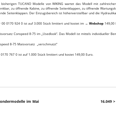
 bisherigen TUCANO Modelle von WIKING wartet das Modell mit zahlreichen b
L-SERVICE
enkbar, zu öffnende Kabine, zu öffnende Seitenklappen, zu öffnende Wartungs
ende Seitenklappen. Der Einzugsbereich ist höhenverstellbar und die Hydraulik
 00 0170 924 0 ist auf 3.000 Stück limitiert und kostet im →
Webshop
149,00 
svorsatz Conspeed 8-75 im „Usedlook“. Das Modell ist mittels individueller 
speed 8-75 Maisvorsatz „verschmutzt“
70 767 0 ist auf 1.000 Stück limitiert und kostet 149,00 Euro.
Sondermodelle im Mai
16.049 