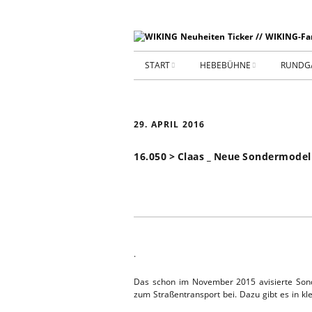
START
HEBEBÜHNE
RUNDG
STARTSEITE
HEBEBÜHNE 2026
29. APRIL 2016
ARCHIV 2009-2014
HEBEBÜHNE 2025
16.050 > Claas _ Neue Sondermod
SHOP _ Beta
HEBEBÜHNE 2024
SHOP-STA
NEUWAGE
HEBEBÜHNE 2023
GEBRAUC
HEBEBÜHNE 2022
.
KIESPLATZ
HEBEBÜHNE 2021
Das schon im November 2015 avisierte Sond
zum Straßentransport bei. Dazu gibt es in k
WERKSTA
HEBEBÜHNE 2020