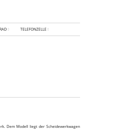
RAD
TELEFONZELLE
ESSUM
DATENSCHUTZ
AKT
Privatsphäre-
Einstellungen ändern
BUNG
Historie der Privatsphäre-
Einstellungen
Einwilligungen widerrufen
KONTAKT
erk. Dem Modell liegt der Scheidewerkwagen