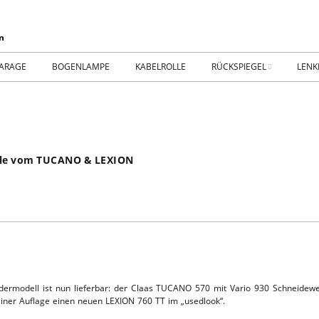
ARAGE
BOGENLAMPE
KABELROLLE
RÜCKSPIEGEL
LENK
WIKING IM MUSEUM
IMPR
WtW History
KONT
elle vom TUCANO & LEXION
RTSEITE
TICKER-RÜCKSPIEGEL
WER
NHALLE
Fan.SHOP – ARCHIV
HTWAGEN
ermodell ist nun lieferbar: der Claas TUCANO 570 mit Vario 930 Schneidew
leiner Auflage einen neuen LEXION 760 TT im „usedlook“.
TTHOF