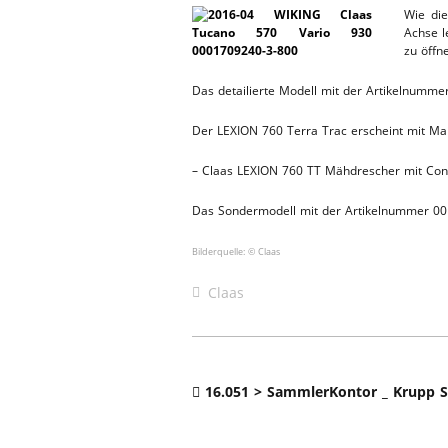
Wie die
ERSATZTEI
Achse l
HEBEBÜHNE 2019
zu öffn
HEBEBÜHNE 2018
Das detailierte Modell mit der Artikelnummer
Der LEXION 760 Terra Trac erscheint mit Mai
– Claas LEXION 760 TT Mähdrescher mit Con
Das Sondermodell mit der Artikelnummer 00 01
Bilderquelle: © Claas
Claas
16.051 > SammlerKontor _ Krupp 