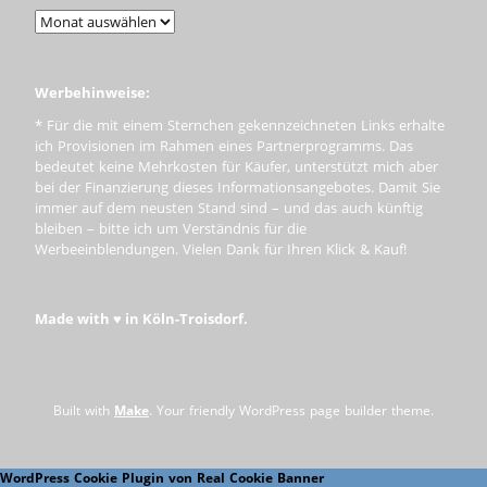
Werbehinweise:
* Für die mit einem Sternchen gekennzeichneten Links erhalte
ich Provisionen im Rahmen eines Partnerprogramms. Das
bedeutet keine Mehrkosten für Käufer, unterstützt mich aber
bei der Finanzierung dieses Informationsangebotes. Damit Sie
immer auf dem neusten Stand sind – und das auch künftig
bleiben – bitte ich um Verständnis für die
Werbeeinblendungen. Vielen Dank für Ihren Klick & Kauf!
Made with ♥ in Köln-Troisdorf.
Built with
Make
. Your friendly WordPress page builder theme.
WordPress Cookie Plugin von Real Cookie Banner