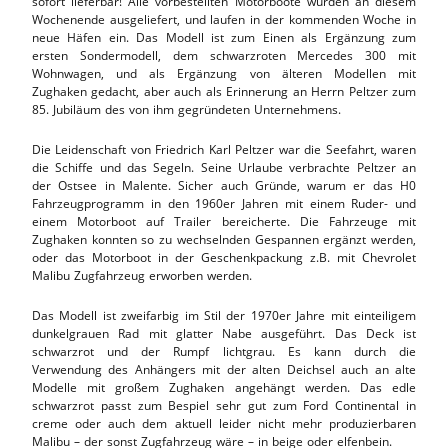
sofort lieferbar! Alle vorbestellten Motorboote wurden an diesem
Wochenende ausgeliefert, und laufen in der kommenden Woche in
neue Häfen ein. Das Modell ist zum Einen als Ergänzung zum
ersten Sondermodell, dem schwarzroten Mercedes 300 mit
Wohnwagen, und als Ergänzung von älteren Modellen mit
Zughaken gedacht, aber auch als Erinnerung an Herrn Peltzer zum
85. Jubiläum des von ihm gegründeten Unternehmens.
Die Leidenschaft von Friedrich Karl Peltzer war die Seefahrt, waren
die Schiffe und das Segeln. Seine Urlaube verbrachte Peltzer an
der Ostsee in Malente. Sicher auch Gründe, warum er das H0
Fahrzeugprogramm in den 1960er Jahren mit einem Ruder- und
einem Motorboot auf Trailer bereicherte. Die Fahrzeuge mit
Zughaken konnten so zu wechselnden Gespannen ergänzt werden,
oder das Motorboot in der Geschenkpackung z.B. mit Chevrolet
Malibu Zugfahrzeug erworben werden.
Das Modell ist zweifarbig im Stil der 1970er Jahre mit einteiligem
dunkelgrauen Rad mit glatter Nabe ausgeführt. Das Deck ist
schwarzrot und der Rumpf lichtgrau. Es kann durch die
Verwendung des Anhängers mit der alten Deichsel auch an alte
Modelle mit großem Zughaken angehängt werden. Das edle
schwarzrot passt zum Bespiel sehr gut zum Ford Continental in
creme oder auch dem aktuell leider nicht mehr produzierbaren
Malibu – der sonst Zugfahrzeug wäre – in beige oder elfenbein.