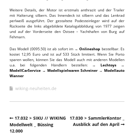
Weitere Details, der Motor ist erstmals anthrazit und der Trailer
mit Halterung silbern. Das Innendeck ist silbern und das Lenkrad
perlweiß ausgeführt. Der gestaltete Podesteinleger wird auf der
Rückseite die links abgebildete Katalogabbildung von 1977 zeigen
und auf der Vorderseite den Ostsee – Yachthafen von Burg auf
Fehmarn.
Das Modell (0095.50) ist ab sofort im →
Onlineshop
bestellbar. Es
kostet 12,95 Euro und ist auf 533 Stück limitiert. Wenn Sie Porto
sparen wollen, können Sie das Modell auch mit anderen Modellen
u.a. bei folgenden Händlern bestellen: →
Lechtoys
→
ModellCarService →
Modellspielwaren Schreiner
→
Modellauto
Wanner
wiking-neuheiten.de
17.032 > SIKU // WIKING
17.030 > SammlerKontor _
Ausblick auf den April
Modellwelt _ Büssing
12.000