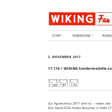
START
HEBEBÜHNE
RUND
STARTSEITE
HEBEBÜHNE 2026
2. NOVEMBER 2017
ARCHIV 2009-2014
HEBEBÜHNE 2025
17.116 > WIKING Sondermodelle zur
SHOP _ Beta
HEBEBÜHNE 2024
SHOP-STA
NEUWAGE
HEBEBÜHNE 2023
GEBRAUC
HEBEBÜHNE 2022
Zur Agritechnica 2017 wird es – neben den
KIESPLATZ
Den Stand G53a finden Besucher in Halle 27. 
HEBEBÜHNE 2021