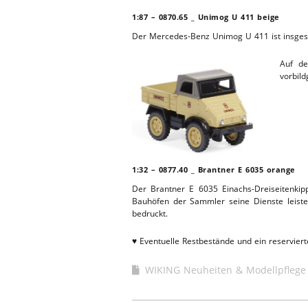
1:87 – 0870.65 _ Unimog U
411
beige
WERKSTA
HEBEBÜHNE 2020
Der Mercedes-Benz Unimog U 411 ist insgesam
ERSATZTEI
HEBEBÜHNE 2019
Auf de
vorbil
HEBEBÜHNE 2018
1:32 – 0877.40 _ Brantner E 6035 orange
Der Brantner E 6035 Einachs-Dreiseitenki
Bauhöfen der Sammler seine Dienste leiste
bedruckt.
♥ Eventuelle Restbestände und ein reservier
WIKING Neuheiten & Modellpflege