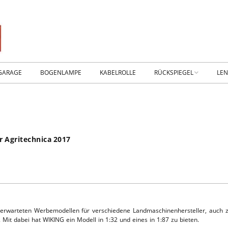
GARAGE
BOGENLAMPE
KABELROLLE
RÜCKSPIEGEL
LE
WIKING IM MUSEUM
IM
WtW History
KO
 Agritechnica 2017
RTSEITE
TICKER-RÜCKSPIEGEL
WE
NHALLE
Fan.SHOP – ARCHIV
HTWAGEN
 erwarteten Werbemodellen für verschiedene Landmaschinenhersteller, auch
Mit dabei hat WIKING ein Modell in 1:32 und eines in 1:87 zu bieten.