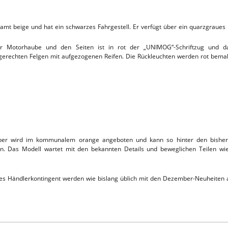
TTHOF
t beige und hat ein schwarzes Fahrgestell. Er verfügt über ein quarzgraues 
L-SERVICE
r Motorhaube und den Seiten ist in rot der „UNIMOG“-Schriftzug und da
dgerechten Felgen mit aufgezogenen Reifen. Die Rückleuchten werden rot bemal
pper wird im kommunalem orange angeboten und kann so hinter den bishe
n. Das Modell wartet mit den bekannten Details und beweglichen Teilen wie
tes Händlerkontingent werden wie bislang üblich mit den Dezember-Neuheiten a