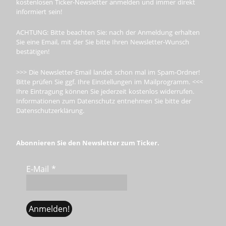
kostenlosen Ticker-Newsletter anmelden und immer direkt
informiert sein!
ACHTUNG: Bitte beachten Sie: nach der Anmeldung erhalten
Sie eine Email, mit der Sie bitte Ihren Newsletter-Wunsch
bestätigen!
>>> Die Newsletter-Email landet schon mal im Spam-Ordner!
Bitte prüfen Sie ggf. Ihre Einstellungen im Mailprogramm. <<<
Ihre Eintragung können Sie jederzeit kostenlos widerrufen.
Informationen zum Datenschutz entnehmen Sie bitte der
Datenschutzerklärung.
Abonnieren Sie den Newsletter zum Ticker.
E-Mail
*