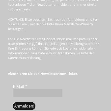
kostenlosen Ticker-Newsletter anmelden und immer direkt
informiert sein!
ACHTUNG: Bitte beachten Sie: nach der Anmeldung erhalten
Sie eine Email, mit der Sie bitte Ihren Newsletter-Wunsch
bestätigen!
>>> Die Newsletter-Email landet schon mal im Spam-Ordner!
Bitte prüfen Sie ggf. Ihre Einstellungen im Mailprogramm. <<<
Ihre Eintragung können Sie jederzeit kostenlos widerrufen.
Informationen zum Datenschutz entnehmen Sie bitte der
Datenschutzerklärung.
Abonnieren Sie den Newsletter zum Ticker.
E-Mail
*