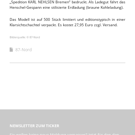
„Spedition KARL NEHLSEN Bremen“ bedruckt. Als Ladegut fährt das
Henschel-Gespann eine stilisierte Erdladung (braune Kohleladung).
Das Modell ist auf 500 Stück limitiert und editionstypisch in einer
Klarsichtschachtel verpackt. Es kostet 27,95 Euro zzgl. Versand.
Bilderquelle: © 87-Nord
87-Nord
NEWSLETTER ZUM TICKER
Sie wollen keine neue Meldung verpassen? Jetzt für den den