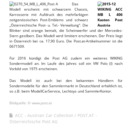
Das
Modell erscheint mit schwarzem Chassis,
Karrosserie mit Aufdruck des mehrfarbigen
zeitgenössischen Post-Emblems und schwarz
„Österreichische Post- u. Tel.- Verwaltung“. Die
Blinker sind orange bemalt, die Scheinwerfer und der Mercedes-
Stern gesilbert. Das Modell wird limitiert erscheinen. Der Preis liegt
in Österreich bei ca. 17,90 Euro. Die Post.at-Artikelnummer ist die
0671509.
Für 2016 kündigt die Post AG zudem ein weiteres WIKING
Sondermodell an. Im Laufe des Jahres soll ein VW Polo (I) nach
Vorbild von 1975 erscheinen.
Das Modell ist auch bei den bekannten Händlern für
Sondermodelle für den Sammlermarkt in Deutschland erhältlich ist,
so z.B. beim ModellCarService, Lechtoys und SammlerKontor.
Bildquelle: © www.post.at
ACC - Austrian Car Collection
POST.AT -
Österreichische Post AG