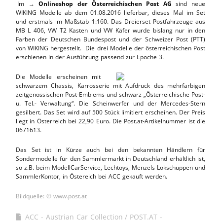
.
Im →
Onlineshop der Österreichischen Post AG
sind neue
WIKING Modelle ab dem 01.08.2016 lieferbar, dieses Mal im Set
und erstmals im Maßstab 1:160. Das Dreierset Postfahrzeuge aus
MB L 406, VW T2 Kasten und VW Käfer wurde bislang nur in den
Farben der Deutschen Bundespost und der Schweizer Post (PTT)
von WIKING hergestellt. Die drei Modelle der österreichischen Post
erschienen in der Ausführung passend zur Epoche 3.
Die Modelle erscheinen mit
schwarzem Chassis, Karrosserie mit Aufdruck des mehrfarbigen
zeitgenössischen Post-Emblems und schwarz „Österreichische Post-
u. Tel.- Verwaltung“. Die Scheinwerfer und der Mercedes-Stern
gesilbert. Das Set wird auf 500 Stück limitiert erscheinen. Der Preis
liegt in Österreich bei 22,90 Euro. Die Post.at-Artikelnummer ist die
0671613.
Das Set ist in Kürze auch bei den bekannten Händlern für
Sondermodelle für den Sammlermarkt in Deutschland erhältlich ist,
so z.B. beim ModellCarService, Lechtoys, Menzels Lokschuppen und
SammlerKontor, in Östereich bei ACC gekauft werden.
Bildquelle: © www.post.at
ACC - Austrian Car Collection
POST.AT -