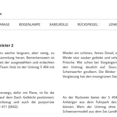
ARAGE
BOGENLAMPE
KABELROLLE
RÜCKSPIEGEL
LENK
WIKING IM MUSEUM
IMPR
ister 2
WtW History
KONT
s wächst langsam, aber stetig, zu
Wieder ein schönes, feines Detail,
ugsammlung heran. Bemerkenswert ist
Winde sitzt sauber geklebt und seh
RTSEITE
TICKER-RÜCKSPIEGEL
WER
gkeit der ausgewählten und erdachten
Pritsche. Wie schon bei Vorgänger
 Team Holz ist der Unimog S 404 mit
den Unimog deutlich auf. Dazu 
Scheinwerfer gesilbert. Die Blinke
NHALLE
Fan.SHOP – ARCHIV
Verglasung hat den moosgrünen Ste
HTWAGEN
rwegs, dafür mit Plane, ist für die
uf dem Dach Gelblicht positioniert.
An der Rückseite bietet der S 4
Werkzeug und auch die purpurrote
Anhänger aus dem Fuhrpark des 
 411 (0642).
können. Wem der Unimog ohne P
Schwestermodell aus dem Set Landh
TTHOF