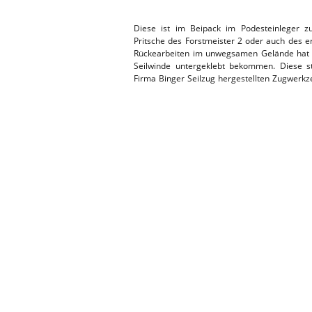
ERSATZTEI
HEBEBÜHNE 2019
Diese ist im Beipack im Podesteinleger z
Pritsche des Forstmeister 2 oder auch des e
Rückearbeiten im unwegsamen Gelände hat de
HEBEBÜHNE 2018
Seilwinde untergeklebt bekommen. Diese st
Firma Binger Seilzug hergestellten Zugwerkz