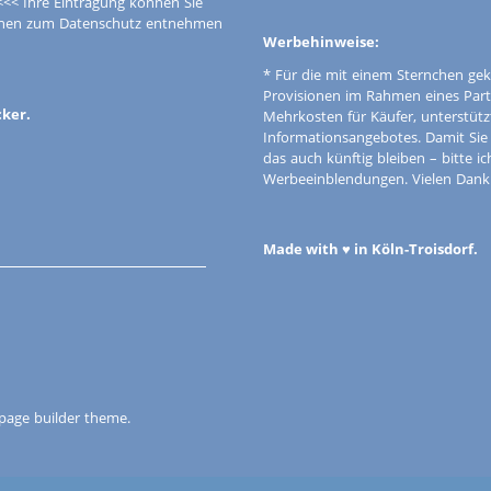
<<< Ihre Eintragung können Sie
tionen zum Datenschutz entnehmen
Werbehinweise:
* Für die mit einem Sternchen gek
Provisionen im Rahmen eines Par
cker.
Mehrkosten für Käufer, unterstütz
Informationsangebotes. Damit Si
das auch künftig bleiben – bitte i
Werbeeinblendungen. Vielen Dank f
Made with ♥ in Köln-Troisdorf.
 page builder theme.