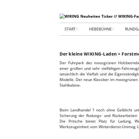
START
HEBEBÜHNE
RUNDG
STARTSEITE
HEBEBÜHNE 2026
Der kleine WIKING-Laden > Forstme
ARCHIV 2009-2014
HEBEBÜHNE 2025
Der Fuhrpark des moosgrünen Holzbetriebe
einer großen und sehr vielfältigen Fahrze
SHOP _ Beta
HEBEBÜHNE 2024
SHOP-STA
tatsächlich die Vielfalt und die Eigenständi
Modelle. Der neue Klassiker im moosgrünen
Stahlkabine.
NEUWAGE
HEBEBÜHNE 2023
GEBRAUC
HEBEBÜHNE 2022
Beim Landhandel 1 noch ohne Gelblicht unte
Sicherung der Rodungs- und Rückearbeiten a
KIESPLATZ
HEBEBÜHNE 2021
Die Pritsche bietet Platz für Ladung, 
Werkzeugeinheit vom Winterdienst-Unimog U
WERKSTA
HEBEBÜHNE 2020