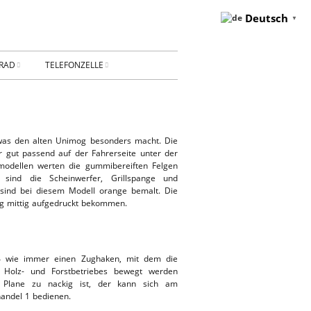
Deutsch
▼
RAD
TELEFONZELLE
ESSUM
DATENSCHUTZ
AKT
Privatsphäre-
 was den alten Unimog besonders macht. Die
Einstellungen ändern
r gut passend auf der Fahrerseite unter der
BUNG
modellen werten die gummibereiften Felgen
Historie der Privatsphäre-
sind die Scheinwerfer, Grillspange und
Einstellungen
r sind bei diesem Modell orange bemalt. Die
g mittig aufgedruckt bekommen.
Einwilligungen widerrufen
KONTAKT
04 wie immer einen Zughaken, mit dem die
Holz- und Forstbetriebes bewegt werden
lane zu nackig ist, der kann sich am
andel 1 bedienen.