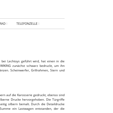
RAD
TELEFONZELLE
ESSUM
DATENSCHUTZ
AKT
Privatsphäre-
Einstellungen ändern
BUNG
ei Lechtoys geführt wird, hat einen in die
Historie der Privatsphäre-
t WIKING zunächst schwarz bedruckt, um ihn
Einstellungen
nzen. Scheinwerfer, Grillrahmen, Stern und
Einwilligungen widerrufen
KONTAKT
ern auf die Karosserie gedruckt, ebenso sind
berne Drucke hervorgehoben. Die Türgriffe
seitig silbern bemalt. Durch die Detaildrucke
n Summe ein Lastwagen entstanden, der die