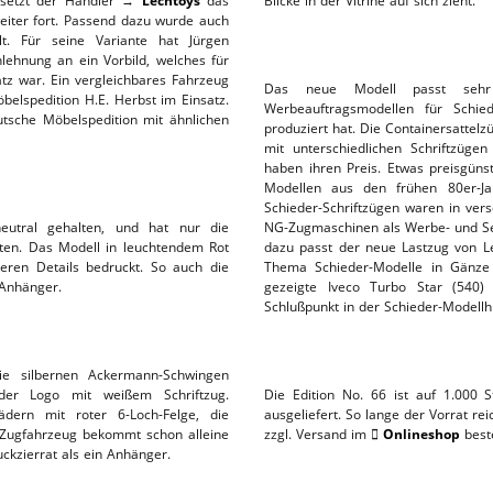
e setzt der Händler →
Lechtoys
das
Blicke in der Vitrine auf sich zieht.
eiter fort. Passend dazu wurde auch
L-SERVICE
lt. Für seine Variante hat Jürgen
lehnung an ein Vorbild, welches für
tz war. Ein vergleichbares Fahrzeug
Das neue Modell passt sehr
belspedition H.E. Herbst im Einsatz.
Werbeauftragsmodellen für Schi
utsche Möbelspedition mit ähnlichen
produziert hat. Die Containersatte
mit unterschiedlichen Schriftzüge
haben ihren Preis. Etwas preisgüns
Modellen aus den frühen 80er-Jah
Schieder-Schriftzügen waren in ve
eutral gehalten, und hat nur die
NG-Zugmaschinen als Werbe- und S
lten. Das Modell in leuchtendem Rot
dazu passt der neue Lastzug von 
teren Details bedruckt. So auch die
Thema Schieder-Modelle in Gänze 
Anhänger.
gezeigte Iveco Turbo Star (540
Schlußpunkt in der Schieder-Modellh
e silbernen Ackermann-Schwingen
der Logo mit weißem Schriftzug.
Die Edition No. 66 ist auf 1.000 S
dern mit roter 6-Loch-Felge, die
ausgeliefert. So lange der Vorrat re
s Zugfahrzeug bekommt schon alleine
zzgl. Versand im
Onlineshop
beste

ckzierrat als ein Anhänger.