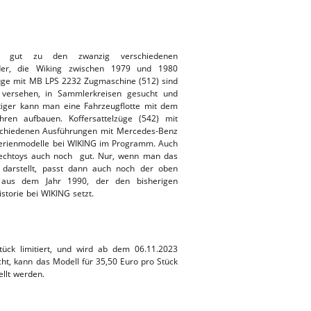
 gut zu den zwanzig verschiedenen
eder, die Wiking zwischen 1979 und 1980
lzüge mit MB LPS 2232 Zugmaschine (512) sind
n versehen, in Sammlerkreisen gesucht und
tiger kann man eine Fahrzeugflotte mit dem
ren aufbauen. Koffersattelzüge (542) mit
rschiedenen Ausführungen mit Mercedes-Benz
erienmodelle bei WIKING im Programm. Auch
Lechtoys auch noch gut. Nur, wenn man das
darstellt, passt dann auch noch der oben
) aus dem Jahr 1990, der den bisherigen
istorie bei WIKING setzt.
tück limitiert, und wird ab dem 06.11.2023
icht, kann das Modell für 35,50 Euro pro Stück
llt werden.