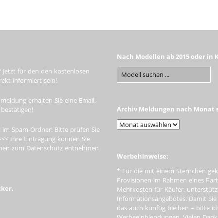
Nach Modellen ab 2015 oder in 
 Jetzt für den den kostenlosen
kt informiert sein!
meldung erhalten Sie eine Email,
Archiv Meldungen nach Monat s
 bestätigen!
 im Spam-Ordner! Bitte prüfen Sie
<<< Ihre Eintragung können Sie
tionen zum Datenschutz entnehmen
Werbehinweise:
* Für die mit einem Sternchen gek
Provisionen im Rahmen eines Par
cker.
Mehrkosten für Käufer, unterstütz
Informationsangebotes. Damit Si
das auch künftig bleiben – bitte i
Werbeeinblendungen. Vielen Dank f