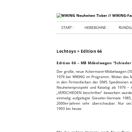
START
HEBEBÜHNE
RUNDG
STARTSEITE
HEBEBÜHNE 2026
Lechtoys > Edition 66
ARCHIV 2009-2014
HEBEBÜHNE 2025
Edition 66 – MB Möbelwagen “Schieder
SHOP _ Beta
HEBEBÜHNE 2024
SHOP-STA
Der große, neue Ackermann-Möbelwagen (500
1976 bei WIKING im Programm. Wobei das Mo
in den Firmenfarben der DMS Speditionen e
NEUWAGE
HEBEBÜHNE 2023
Neuheitenprospekt und Katalog ab 1976 –
„VERSCHIEDEN beschriftet“ beworben wurde, b
GEBRAUC
einmalig aufgelegte Gieseler-Varinate 198
HEBEBÜHNE 2022
2000er-Jahren sehr überschaubar. Nur sec
1993 bis heute.
KIESPLATZ
HEBEBÜHNE 2021
WERKSTA
HEBEBÜHNE 2020