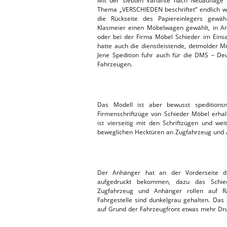
Mit der siebten Variante nach Neuauflag
Thema „VERSCHIEDEN beschriftet“ endlich w
ERSATZTEI
HEBEBÜHNE 2019
die Rückseite des Papiereinlegers gewäh
Klasmeier einen Möbelwagen gewählt, in An
oder bei der Firma Möbel Schieder im Einsa
HEBEBÜHNE 2018
hatte auch die dienstleistende, detmolder Mö
Jene Spedition fuhr auch für die DMS – De
Fahrzeugen.
Das Modell ist aber bewusst speditionsn
Firmenschriftzüge von Schieder Möbel erha
ist vierseitig mit den Schriftzügen und wei
beweglichen Hecktüren an Zugfahrzeug und 
Der Anhänger hat an der Vorderseite di
aufgedruckt bekommen, dazu das Schie
Zugfahrzeug und Anhänger rollen auf Rä
Fahrgestelle sind dunkelgrau gehalten. Da
auf Grund der Fahrzeugfront etwas mehr Dru