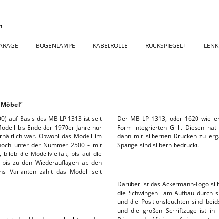
ARAGE
BOGENLAMPE
KABELROLLE
RÜCKSPIEGEL
LENK
WIKING IM MUSEUM
IMPR
WtW History
KONT
 Möbel”
RTSEITE
TICKER-RÜCKSPIEGEL
WER
) auf Basis des MB LP 1313 ist seit
Der MB LP 1313, oder 1620 wie er b
dell bis Ende der 1970er-Jahre nur
Form integrierten Grill. Diesen ha
rhältlich war. Obwohl das Modell im
dann mit silbernen Drucken zu ergä
NHALLE
Fan.SHOP – ARCHIV
 noch unter der Nummer 2500 – mit
Spange sind silbern bedruckt.
lieb die Modellvielfalt, bis auf die
HTWAGEN
5, bis zu den Wiederauflagen ab den
hs Varianten zählt das Modell seit
Darüber ist das Ackermann-Logo silb
die Schwingen am Aufbau durch sil
und die Positionsleuchten sind beid
TTHOF
und die großen Schriftzüge ist i