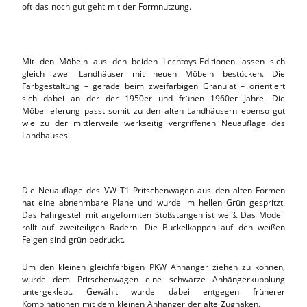
oft das noch gut geht mit der Formnutzung.
Mit den Möbeln aus den beiden Lechtoys-Editionen lassen sich
gleich zwei Landhäuser mit neuen Möbeln bestücken. Die
Farbgestaltung – gerade beim zweifarbigen Granulat – orientiert
sich dabei an der der 1950er und frühen 1960er Jahre. Die
Möbellieferung passt somit zu den alten Landhäusern ebenso gut
wie zu der mittlerweile werkseitig vergriffenen Neuauflage des
Landhauses.
Die Neuauflage des VW T1 Pritschenwagen aus den alten Formen
hat eine abnehmbare Plane und wurde im hellen Grün gespritzt.
Das Fahrgestell mit angeformten Stoßstangen ist weiß. Das Modell
rollt auf zweiteiligen Rädern. Die Buckelkappen auf den weißen
Felgen sind grün bedruckt.
Um den kleinen gleichfarbigen PKW Anhänger ziehen zu können,
wurde dem Pritschenwagen eine schwarze Anhängerkupplung
untergeklebt. Gewählt wurde dabei entgegen früherer
Kombinationen mit dem kleinen Anhänger der alte Zughaken.