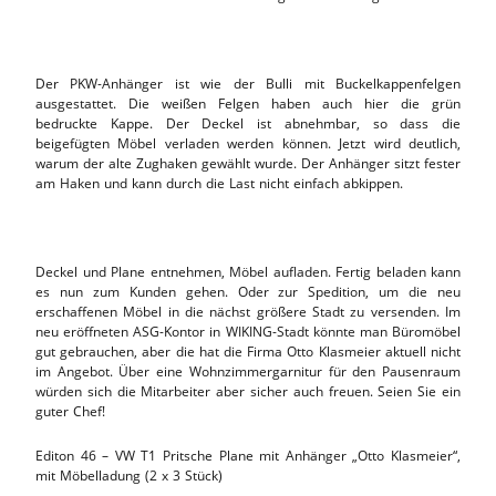
Der PKW-Anhänger ist wie der Bulli mit Buckelkappenfelgen
ausgestattet. Die weißen Felgen haben auch hier die grün
bedruckte Kappe. Der Deckel ist abnehmbar, so dass die
beigefügten Möbel verladen werden können. Jetzt wird deutlich,
warum der alte Zughaken gewählt wurde. Der Anhänger sitzt fester
am Haken und kann durch die Last nicht einfach abkippen.
Deckel und Plane entnehmen, Möbel aufladen. Fertig beladen kann
es nun zum Kunden gehen. Oder zur Spedition, um die neu
erschaffenen Möbel in die nächst größere Stadt zu versenden. Im
neu eröffneten ASG-Kontor in WIKING-Stadt könnte man Büromöbel
gut gebrauchen, aber die hat die Firma Otto Klasmeier aktuell nicht
im Angebot. Über eine Wohnzimmergarnitur für den Pausenraum
würden sich die Mitarbeiter aber sicher auch freuen. Seien Sie ein
guter Chef!
Editon 46 – VW T1 Pritsche Plane mit Anhänger „Otto Klasmeier“,
mit Möbelladung (2 x 3 Stück)