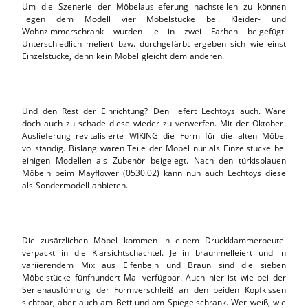
Um die Szenerie der Möbelauslieferung nachstellen zu können
liegen dem Modell vier Möbelstücke bei. Kleider- und
Wohnzimmerschrank wurden je in zwei Farben beigefügt.
Unterschiedlich meliert bzw. durchgefärbt ergeben sich wie einst
Einzelstücke, denn kein Möbel gleicht dem anderen.
Und den Rest der Einrichtung? Den liefert Lechtoys auch. Wäre
doch auch zu schade diese wieder zu verwerfen. Mit der Oktober-
Auslieferung revitalisierte WIKING die Form für die alten Möbel
vollständig. Bislang waren Teile der Möbel nur als Einzelstücke bei
einigen Modellen als Zubehör beigelegt. Nach den türkisblauen
Möbeln beim Mayflower (0530.02) kann nun auch Lechtoys diese
als Sondermodell anbieten.
Die zusätzlichen Möbel kommen in einem Druckklammerbeutel
verpackt in die Klarsichtschachtel. Je in braunmelleiert und in
variierendem Mix aus Elfenbein und Braun sind die sieben
Möbelstücke fünfhundert Mal verfügbar. Auch hier ist wie bei der
Serienausführung der Formverschleiß an den beiden Kopfkissen
sichtbar, aber auch am Bett und am Spiegelschrank. Wer weiß, wie