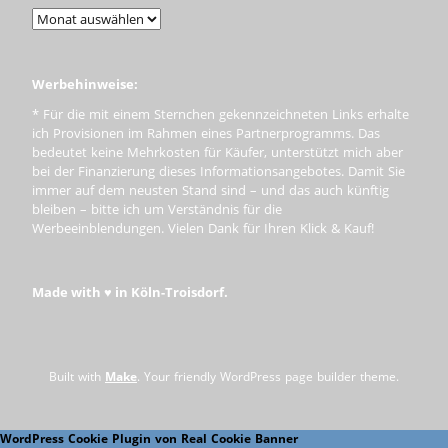
Werbehinweise:
* Für die mit einem Sternchen gekennzeichneten Links erhalte
ich Provisionen im Rahmen eines Partnerprogramms. Das
bedeutet keine Mehrkosten für Käufer, unterstützt mich aber
bei der Finanzierung dieses Informationsangebotes. Damit Sie
immer auf dem neusten Stand sind – und das auch künftig
bleiben – bitte ich um Verständnis für die
Werbeeinblendungen. Vielen Dank für Ihren Klick & Kauf!
Made with ♥ in Köln-Troisdorf.
Built with
Make
. Your friendly WordPress page builder theme.
WordPress Cookie Plugin von Real Cookie Banner