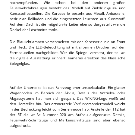
nachempfunden. Wie schon bei den anderen großen
Feuerwehrfahrzeugen besteht das Modell auf Zinkdruckguss- und
Kunststoffbauteilen. Die Karosserie besteht aus Metall, Anbauteile,
bedruckte Rollladen und die eingesetzten Leuchten aus Kunststoff.
Auf dem Dach ist die mitgeführte Leiter ebenso dargestellt wie die
Deckel der Löschmitteltanks.
Die Blaulichtlampen verschmelzen mit der Karosserielinie an Front
und Heck. Die LED-Beleuchtung ist mit silbernen Drucken auf den
Formbauteilen nachgebildet. Wer die Spiegel vermisst, der sei an
die digitale Ausstattung erinnert. Kameras ersetzen das klassische
Spiegelglas.
Auf der Unterseite ist das Fahrzeug eher unspektakulär. Ein glatter
Wagenboden im Bereich der Akkus, Details der Antriebs- oder
Abgassysteme hat man sich gespart. Das WIKING-Logo weißt auf
den Hersteller hin. Das ortsneutrele Vorführersondermodell weicht
in der Bedruckung leicht vom Serienmodell ab. Anstelle der 112 hat
der RT die weiße Nummer 020 am Aufbau aufgedruckt. Details,
Feuerwehr-Schriftzüge und Markenschriftzüge sind aber ebenso
aufgedruckt.