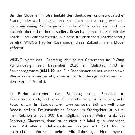
Bis die Modelle im Straßenbild der deutschen und europäischen
Städte, oder auch international zu sehen sein werden, wird also
noch ein wenig Zeit vergehen. In die Vitrine kann man sich die
Zukunft aber schon heute stellen. Rosenbauer hat die Zukunft der
Lösch- und Antriebstechnik in einem futuristischen Löschfahrzeug
vereint, WIKING hat für Rosenbauer diese Zukunft in ein Modell
geformt.
WIKING bietet das Fahrzeug der neuen Generation im R-Wing-
Vorführdesign seit Dezember 2020 im Maßstab 1:43 im
Serienprogramm (
0431.10
) an. Für Rosenbauer selber wurden zwei
Werbemodelle hergestellt, eines im Vorführdesign und eines nach
dem Berliner Vorbild.
In Berlin absolviert das Fahrzeug seine Einsätze im
Innenstadtbereich, und ist dort im Straßenverkehr zu sehen, siehe
Fotos unten. Im Stadtverkehr kann es seine Stärken voll unter
Beweis stellen. Emissionsfreies Fahren im Stadtgebiet ist bis zu
iner Reichweite von 300 km möglich. Idealer Weise tankt das
Fahrzeug Ökostrom, dann ist es nicht nur lokal grün unterwegs.
Zwei Volvo-Penta Elektromotoren sorgen mit 490 PS für
ausreichend Vortrieb beim Allradfahrzeug. Eine hybride