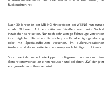
hinteren Kabinenkante. Die Scheinwerfer sind silbern bemalt, die
Rückleuchten rot.
Nach 30 Jahren ist der MB NG Hinterkipper bei WIKING nun zurück
– als Oldtimer. Auf europäischen Straßen wird sein Vorbild
inzwischen sehr selten. Nur noch sehr wenige Fahrzeuge verrichten
ihren täglichen Dienst auf Baustellen, als Kanalreinigungsfahrzeug
oder mit Spezialaufbauten versehen. Im außereuropäischen
Ausland sind die exportierten Fahrzeuge noch häufiger im Einsatz.
So erinnert der neue Hinterkipper im olivgrauen Fuhrpark mit dem
Generationswechsel an einen robusten und beliebten LKW, der jetzt
erst gerade zum Klassiker wird.