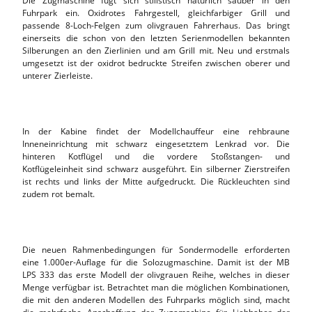
Die Zugmaschine fügt sich stilistisch natürlich sauber in den
Fuhrpark ein. Oxidrotes Fahrgestell, gleichfarbiger Grill und
passende 8-Loch-Felgen zum olivgrauen Fahrerhaus. Das bringt
einerseits die schon von den letzten Serienmodellen bekannten
Silberungen an den Zierlinien und am Grill mit. Neu und erstmals
umgesetzt ist der oxidrot bedruckte Streifen zwischen oberer und
unterer Zierleiste.
In der Kabine findet der Modellchauffeur eine rehbraune
Inneneinrichtung mit schwarz eingesetztem Lenkrad vor. Die
hinteren Kotflügel und die vordere Stoßstangen- und
Kotflügeleinheit sind schwarz ausgeführt. Ein silberner Zierstreifen
ist rechts und links der Mitte aufgedruckt. Die Rückleuchten sind
zudem rot bemalt.
Die neuen Rahmenbedingungen für Sondermodelle erforderten
eine 1.000er-Auflage für die Solozugmaschine. Damit ist der MB
LPS 333 das erste Modell der olivgrauen Reihe, welches in dieser
Menge verfügbar ist. Betrachtet man die möglichen Kombinationen,
die mit den anderen Modellen des Fuhrparks möglich sind, macht