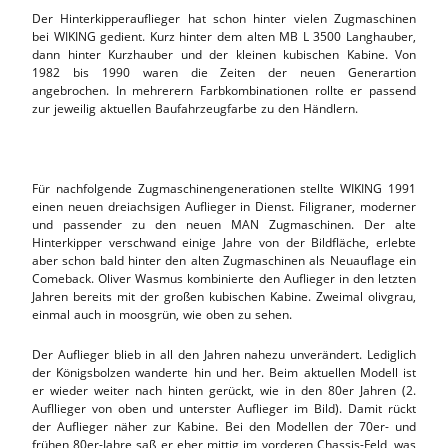
Der Hinterkipperauflieger hat schon hinter vielen Zugmaschinen
bei WIKING gedient. Kurz hinter dem alten MB L 3500 Langhauber,
dann hinter Kurzhauber und der kleinen kubischen Kabine. Von
1982 bis 1990 waren die Zeiten der neuen Generartion
angebrochen. In mehrerern Farbkombinationen rollte er passend
zur jeweilig aktuellen Baufahrzeugfarbe zu den Händlern.
Für nachfolgende Zugmaschinengenerationen stellte WIKING 1991
einen neuen dreiachsigen Auflieger in Dienst. Filigraner, moderner
und passender zu den neuen MAN Zugmaschinen. Der alte
Hinterkipper verschwand einige Jahre von der Bildfläche, erlebte
aber schon bald hinter den alten Zugmaschinen als Neuauflage ein
Comeback. Oliver Wasmus kombinierte den Auflieger in den letzten
Jahren bereits mit der großen kubischen Kabine. Zweimal olivgrau,
einmal auch in moosgrün, wie oben zu sehen.
Der Auflieger blieb in all den Jahren nahezu unverändert. Lediglich
der Königsbolzen wanderte hin und her. Beim aktuellen Modell ist
er wieder weiter nach hinten gerückt, wie in den 80er Jahren (2.
Aufllieger von oben und unterster Auflieger im Bild). Damit rückt
der Auflieger näher zur Kabine. Bei den Modellen der 70er- und
frühen 80er-Jahre saß er eher mittig im vorderen Chassis-Feld, was