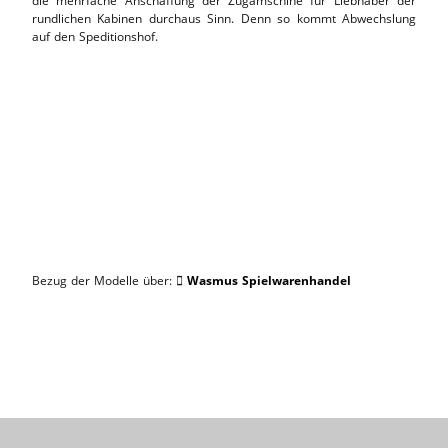
die mehrfache Anschaffung der Zugamschine für Liebhaber der
rundlichen Kabinen durchaus Sinn. Denn so kommt Abwechslung
auf den Speditionshof.
Bezug der Modelle über:
Wasmus Spielwarenhandel
