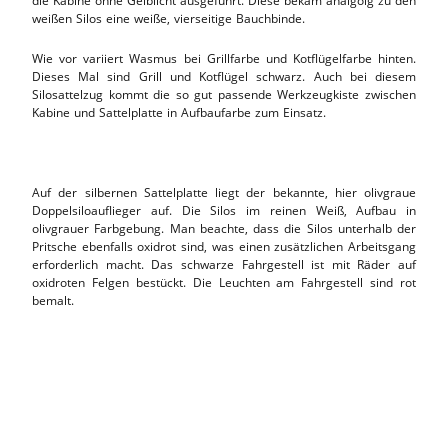
die Kabine ohne Gelblicht ausgeführt. Diese bekam analgolg zu den
weißen Silos eine weiße, vierseitige Bauchbinde.
Wie vor variiert Wasmus bei Grillfarbe und Kotflügelfarbe hinten.
Dieses Mal sind Grill und Kotflügel schwarz. Auch bei diesem
Silosattelzug kommt die so gut passende Werkzeugkiste zwischen
Kabine und Sattelplatte in Aufbaufarbe zum Einsatz.
Auf der silbernen Sattelplatte liegt der bekannte, hier olivgraue
Doppelsiloauflieger auf. Die Silos im reinen Weiß, Aufbau in
olivgrauer Farbgebung. Man beachte, dass die Silos unterhalb der
Pritsche ebenfalls oxidrot sind, was einen zusätzlichen Arbeitsgang
erforderlich macht. Das schwarze Fahrgestell ist mit Räder auf
oxidroten Felgen bestückt. Die Leuchten am Fahrgestell sind rot
bemalt.