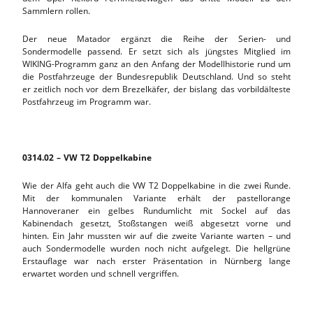
Sammlern rollen.
Der neue Matador ergänzt die Reihe der Serien- und
Sondermodelle passend. Er setzt sich als jüngstes Mitglied im
WIKING-Programm ganz an den Anfang der Modellhistorie rund um
die Postfahrzeuge der Bundesrepublik Deutschland. Und so steht
er zeitlich noch vor dem Brezelkäfer, der bislang das vorbildälteste
Postfahrzeug im Programm war.
0314.02 – VW T2 Doppelkabine
Wie der Alfa geht auch die VW T2 Doppelkabine in die zwei Runde.
Mit der kommunalen Variante erhält der pastellorange
Hannoveraner ein gelbes Rundumlicht mit Sockel auf das
Kabinendach gesetzt, Stoßstangen weiß abgesetzt vorne und
hinten. Ein Jahr mussten wir auf die zweite Variante warten – und
auch Sondermodelle wurden noch nicht aufgelegt. Die hellgrüne
Erstauflage war nach erster Präsentation in Nürnberg lange
erwartet worden und schnell vergriffen.