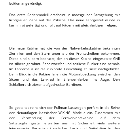
Edition angekündigt.
Das erste Serienmodell erscheint in moosgrüner Farbgebung mit
lichtgrauer Plane auf der Pritsche. Das neue Fahrgestell wurde in
karminrot gefertigt und rollt auf Rädern mit gleichfarbigen Felgen.
Die neue Kabine hat die von der Nahverkehrskabine bekannten
Zierlinien und den Stern unterhalb der Frontscheiben bekommen.
Diese sind silbern bedruckt, der an dieser Kabine eingesetzte Grill
ist silbern gerahmt. Scheinwerfer und seitliche Blinker sind bemalt.
Im Fahrerhaus ist die rubinrote Einrichtung stilisiert nachgebildet.
Beim Blick in die Kabine fallen die Motorabdeckung zwischen den
Sitzen und das Lenkrad in Elfenbeinfarben ins Auge. Den
Schlafbereich zieren aufgedruckte Gardinen.
So gestaltet reiht sich der Pullman-Lastwagen perfekt in die Reihe
der Neuauflagen klassischer WIKING Modelle ein. Zusammen mit
der Verwendung der Fernverkehrskabine auf dem
Sattelzugfahrgestell erwarten uns mit Sicherheit viele weitere
interessante Varianten klassischer Last- und Sattelzüge in den