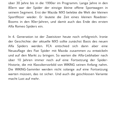
über 30 Jahre bis in die 1990er im Programm. Lange Jahre in den
80ern war der Spider der einzige kleine offene Sportwagen in
seinem Segment. Erst der Mazda MX5 belebte die Welt der kleinen
Sportflitzer wieder. Er läutete die Zeit eines kleinen Roadster-
Booms in den 90er-Jahren, und damit auch das Ende des ersten
Alfa Romeo Spiders ein.
In 4. Generation ist der Zweisitzer heute noch erfolgreich. Ironie
der Geschichte: der aktuelle MX5 sollte zunächst Basis des neuen
Alfa Spiders werden. FCA entschied sich dann aber eine
Neuauflage des Fiat Spider mit Mazda zusammen zu entwickeln
und auf den Markt zu bringen. So warten die Alfa-Liebhaber nach
über 10 Jahren immer noch auf eine Fortsetzung der Spider-
Historie, die mit Klassikervorbild von WIKING seinen Anfang nahm.
Die WIKING-Sammler werden nicht solange auf eine Fortsetzung
warten müssen, das ist sicher. Und auch die geschlossen Variante
macht Lust auf mehr.