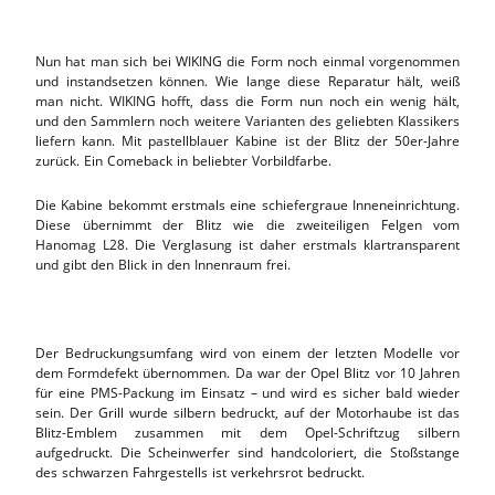
Nun hat man sich bei WIKING die Form noch einmal vorgenommen
und instandsetzen können. Wie lange diese Reparatur hält, weiß
man nicht. WIKING hofft, dass die Form nun noch ein wenig hält,
und den Sammlern noch weitere Varianten des geliebten Klassikers
liefern kann. Mit pastellblauer Kabine ist der Blitz der 50er-Jahre
zurück. Ein Comeback in beliebter Vorbildfarbe.
Die Kabine bekommt erstmals eine schiefergraue Inneneinrichtung.
Diese übernimmt der Blitz wie die zweiteiligen Felgen vom
Hanomag L28. Die Verglasung ist daher erstmals klartransparent
und gibt den Blick in den Innenraum frei.
Der Bedruckungsumfang wird von einem der letzten Modelle vor
dem Formdefekt übernommen. Da war der Opel Blitz vor 10 Jahren
für eine PMS-Packung im Einsatz – und wird es sicher bald wieder
sein. Der Grill wurde silbern bedruckt, auf der Motorhaube ist das
Blitz-Emblem zusammen mit dem Opel-Schriftzug silbern
aufgedruckt. Die Scheinwerfer sind handcoloriert, die Stoßstange
des schwarzen Fahrgestells ist verkehrsrot bedruckt.