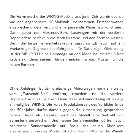
Die Formsprache der WIKING-Modelle aus jener Zeit wurde ebenso
wie der angenäherte H0-Maßstab übernommen. Pritschenwände
entsprechend detailliert und eine passende Plane neu konstruiert.
Damit passt der Mercedes-Benz Lastwagen mit der vorderen
Doppelachse perfekt in die Modellhistorie und den Formbaukasten.
Denn die lange Fernverkehrskabine passt so z.B. auch auf ein
zweiachsiges Zugmaschinenfahrgestell für Sattelzüge. Gleichzeitig
ist der MB LP 333 eine Hommage an den Modellbaumeister Alfred
Kedzierski, denn seinen Händen entstammt das Muster für die
neuen Formen.
Ohne Anhänger ist der dreiachsige Motorwagen noch ein wenig
vom „Tausendfüßler“ entfernt, trotzdem ist die vordere
Doppelachse ein Hingucker. Denn diese Achsanordnung ist bislang
einmalig bei WIKING. Die kurze Produktionszeit des Vorbildes Ende
der 50er-Jahre dürfte damals gegen die Umsetzung gesprochen
haben. Heute als Klassiker wird das Modell eine Vielzahl von
Sammlern ansprechen. Und neben Serienmodellen dürften auch
zahlreiche Sondermodelle auf Basis des neuen Klassikers
erscheinen. Ein erstes Modell ist schon beim PMS für die Wandt-