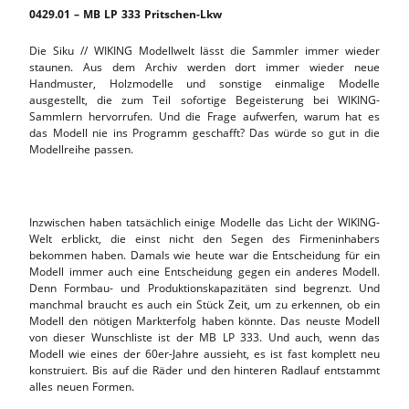
0429.01 – MB LP 333 Pritschen-Lkw
Die Siku // WIKING Modellwelt lässt die Sammler immer wieder
staunen. Aus dem Archiv werden dort immer wieder neue
Handmuster, Holzmodelle und sonstige einmalige Modelle
ausgestellt, die zum Teil sofortige Begeisterung bei WIKING-
Sammlern hervorrufen. Und die Frage aufwerfen, warum hat es
das Modell nie ins Programm geschafft? Das würde so gut in die
Modellreihe passen.
Inzwischen haben tatsächlich einige Modelle das Licht der WIKING-
Welt erblickt, die einst nicht den Segen des Firmeninhabers
bekommen haben. Damals wie heute war die Entscheidung für ein
Modell immer auch eine Entscheidung gegen ein anderes Modell.
Denn Formbau- und Produktionskapazitäten sind begrenzt. Und
manchmal braucht es auch ein Stück Zeit, um zu erkennen, ob ein
Modell den nötigen Markterfolg haben könnte. Das neuste Modell
von dieser Wunschliste ist der MB LP 333. Und auch, wenn das
Modell wie eines der 60er-Jahre aussieht, es ist fast komplett neu
konstruiert. Bis auf die Räder und den hinteren Radlauf entstammt
alles neuen Formen.