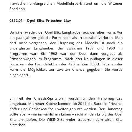
inzwischen umfangreichen Modellfuhrpark rund um die Wittener
Spedition.
0352.01 – Opel Blitz Pritschen-Lkw
Da ist er wieder, der Opel Blitz Langhauber aus der alten Form. Vor
ein paar Jahren galt die Form noch als irreparabel verloren. Man
darf nicht vergessen, der Ursprung des Modells ist noch ein
unverglaster Langhauber, der zwischen 1957 und 1960 im
Programm war. Bis 1962 war der Opel dann verglast als
Pritschenwagen im Programm. Nach drei Neuauflagen in dieser
Form kam der Formdefekt an der Kabine. Zum Glück hat man der
Form die Möglichkeit zur zweiten Chance gegeben. Sie wurde
eingelagert.
Ein Teil der Chassis-Spritzform wurde für den Hanomag L28
umgebaut. Mit neuer Kabine konnten ab 2011 die Bauteile Pritsche,
Koffer und Getränkeaufbau weiter genutzt werden. Der Hanomag
sollte aber – wie im wirklichen Leben – nicht an den Erfolg des Opel
Blitz anknüpfen. Die WIKING-Sammler trauerten dem alten Blitz
hinterher.