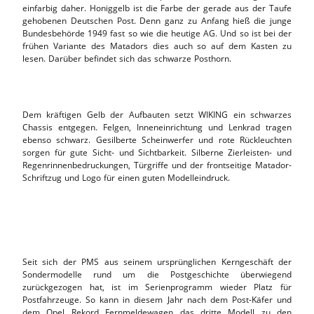
einfarbig daher. Honiggelb ist die Farbe der gerade aus der Taufe
gehobenen Deutschen Post. Denn ganz zu Anfang hieß die junge
Bundesbehörde 1949 fast so wie die heutige AG. Und so ist bei der
frühen Variante des Matadors dies auch so auf dem Kasten zu
lesen. Darüber befindet sich das schwarze Posthorn.
Dem kräftigen Gelb der Aufbauten setzt WIKING ein schwarzes
Chassis entgegen. Felgen, Inneneinrichtung und Lenkrad tragen
ebenso schwarz. Gesilberte Scheinwerfer und rote Rückleuchten
sorgen für gute Sicht- und Sichtbarkeit. Silberne Zierleisten- und
Regenrinnenbedruckungen, Türgriffe und der frontseitige Matador-
Schriftzug und Logo für einen guten Modelleindruck.
Seit sich der PMS aus seinem ursprünglichen Kerngeschäft der
Sondermodelle rund um die Postgeschichte überwiegend
zurückgezogen hat, ist im Serienprogramm wieder Platz für
Postfahrzeuge. So kann in diesem Jahr nach dem Post-Käfer und
dem Opel Rekord Fernmeldewagen das dritte Modell zu den