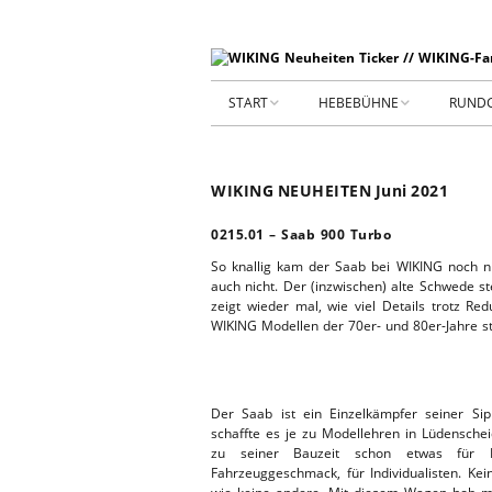
START
HEBEBÜHNE
RUND
STARTSEITE
HEBEBÜHNE 2026
WIKING NEUHEITEN Juni 2021
ARCHIV 2009-2014
HEBEBÜHNE 2025
0215.01 – Saab 900 Turbo
SHOP _ Beta
HEBEBÜHNE 2024
SHOP-STA
So knallig kam der Saab bei WIKING noch n
auch nicht. Der (inzwischen) alte Schwede ste
zeigt wieder mal, wie viel Details trotz Re
NEUWAGE
HEBEBÜHNE 2023
WIKING Modellen der 70er- und 80er-Jahre s
GEBRAUC
HEBEBÜHNE 2022
Der Saab ist ein Einzelkämpfer seiner Si
KIESPLATZ
HEBEBÜHNE 2021
schaffte es je zu Modellehren in Lüdenschei
zu seiner Bauzeit schon etwas für 
WERKSTA
Fahrzeuggeschmack, für Individualisten. Ke
HEBEBÜHNE 2020