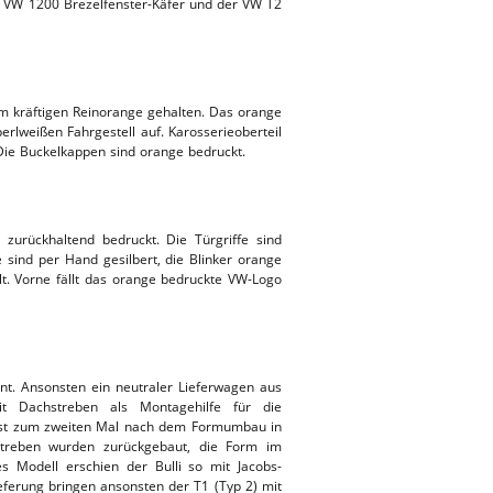
VW 1200 Brezelfenster-Käfer und der VW T2
 im kräftigen Reinorange gehalten. Das orange
erlweißen Fahrgestell auf. Karosserieoberteil
 Die Buckelkappen sind orange bedruckt.
zurückhaltend bedruckt. Die Türgriffe sind
e sind per Hand gesilbert, die Blinker orange
lt. Vorne fällt das orange bedruckte VW-Logo
önt. Ansonsten ein neutraler Lieferwagen aus
it Dachstreben als Montagehilfe für die
st zum zweiten Mal nach dem Formumbau in
streben wurden zurückgebaut, die Form im
es Modell erschien der Bulli so mit Jacobs-
eferung bringen ansonsten der T1 (Typ 2) mit