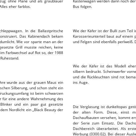
elzug ohne Plane und als graublauer
Kastenwagen werden dann noch der 
les eher farblos.
Bus folgen.
leppwagen. In die Ballastpritsche
Wie der Käfer ist der Bulli zum Teil
konstruiert. Das Kabinendach bekam
Karosserieunterteil baut auf einem p
ndumlicht. Wie vor sparte man an der
und Felgen sind ebenfalls perlweiß.
esetzte Grill musste reichen, keine
im Farbwechsel auf Rot so, der 1988
 Ruhestand.
Wie der Käfer ist das Modell eher 
silbern bedruckt. Scheinwerfer vorn
und die Rückleuchten sind rot bema
ahre wurde aus der grauen Maus ein
ins Auge.
sschen Silberung, und schon steht ein
druckungsumfang ist beim schwarzen
ber für eine andere Wahrnehmung des
 Blinker und ein paar gut gesetzte
Die Verglasung ist dunkeltopas get
dem Nordlicht ein „Black Beauty der
der alten Form. Diese, einst m
Dachaufbauten versehen, kommt er
der Serie zum Einsatz. Die Dach
Dachbereich überarbeitet. Als erst
Werbung (0300.02). Bei dieser Ausli