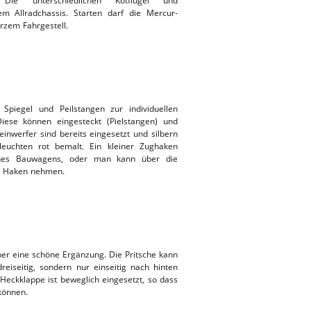
. Die unterschiedlichen Kotflügel und
m Allradchassis. Starten darf die Mercur-
arzem Fahrgestell.
Spiegel und Peilstangen zur individuellen
Diese können eingesteckt (Pielstangen) und
einwerfer sind bereits eingesetzt und silbern
euchten rot bemalt. Ein kleiner Zughaken
ines Bauwagens, oder man kann über die
n Haken nehmen.
pper eine schöne Ergänzung. Die Pritsche kann
reiseitig, sondern nur einseitig nach hinten
 Heckklappe ist beweglich eingesetzt, so dass
können.