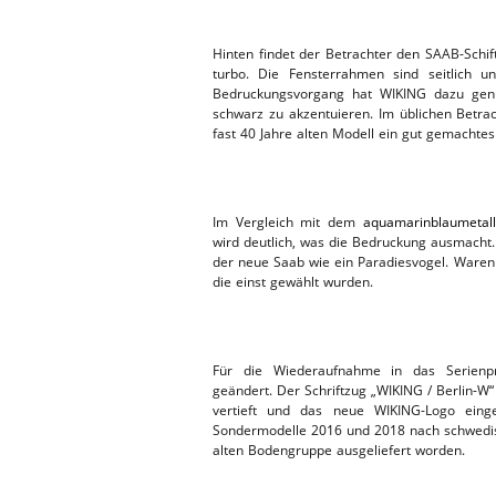
Hinten findet der Betrachter den SAAB-Schi
turbo. Die Fensterrahmen sind seitlich 
Bedruckungsvorgang hat WIKING dazu genut
schwarz zu akzentuieren. Im üblichen Betr
fast 40 Jahre alten Modell ein gut gemachtes
Im Vergleich mit dem
aquamarinblaumetall
wird deutlich, was die Bedruckung ausmacht.
der neue Saab wie ein Paradiesvogel. Waren 
die einst gewählt wurden.
Für die Wiederaufnahme in das Serien
geändert. Der Schriftzug „WIKING / Berlin-W“ 
vertieft und das neue WIKING-Logo einge
Sondermodelle 2016 und 2018 nach schwedis
alten Bodengruppe ausgeliefert worden.