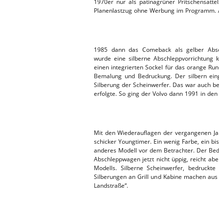
1970er nur als patinagrüner Pritschensatt
Planenlastzug ohne Werbung im Programm. Al
1985 dann das Comeback als gelber Absch
wurde eine silberne Abschleppvorrichtung 
einen integrierten Sockel für das orange Ru
Bemalung und Bedruckung. Der silbern eing
Silberung der Scheinwerfer. Das war auch be
erfolgte. So ging der Volvo dann 1991 in den
Mit den Wiederauflagen der vergangenen J
schicker Youngtimer. Ein wenig Farbe, ein bi
anderes Modell vor dem Betrachter. Der Be
Abschleppwagen jetzt nicht üppig, reicht a
Modells. Silberne Scheinwerfer, bedruckte
Silberungen an Grill und Kabine machen aus 
Landstraße“.