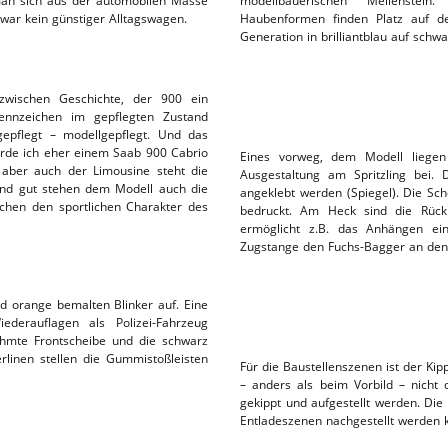
an sich aus der automobilen Masse
modellbauerischen Meilenstein
 war kein günstiger Alltagswagen.
Haubenformen finden Platz auf de
L-SERVICE
Generation in brilliantblau auf schw
wischen Geschichte, der 900 ein
nnzeichen im gepflegten Zustand
gepflegt – modellgepflegt. Und das
ürde ich eher einem Saab 900 Cabrio
Eines vorweg, dem Modell liegen 
, aber auch der Limousine steht die
Ausgestaltung am Spritzling bei. 
lend gut stehen dem Modell auch die
angeklebt werden (Spiegel). Die Sch
ichen den sportlichen Charakter des
bedruckt. Am Heck sind die Rückl
ermöglicht z.B. das Anhängen e
Zugstange den Fuchs-Bagger an de
nd orange bemalten Blinker auf. Eine
derauflagen als Polizei-Fahrzeug
ahmte Frontscheibe und die schwarz
erlinen stellen die Gummistoßleisten
Für die Baustellenszenen ist der Ki
– anders als beim Vorbild – nicht d
gekippt und aufgestellt werden. Die
Entladeszenen nachgestellt werden 