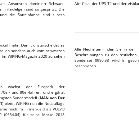
lt. Ansonsten dominiert Schwarz.
Afri Cola, der UPS T2 und der eisbla
 Trillexfelgen sind so gespritzt. Die
und die Sattelpfanne sind silbern
ockel mehr. Damit unsterscheidet es
Alle Neuheiten finden Sie in de
odellen sondern auch vom schwarzen
Beschreibungen zu den restlichen 
es im WIKING-Magazin 2020 zu sehen
Sonderset 0990.98 wird in geson
beschrieben.
en wächst der Fuhrpark der
 70er- und 80er-Jahren, und ergänzt
üngsten Sondermodell (
MAN von Der
01
) bietet WIKING nun die Neuauflage
erne noch im Firmenkleid als VOLVO
0 (0634.04) für seine Marke 2018