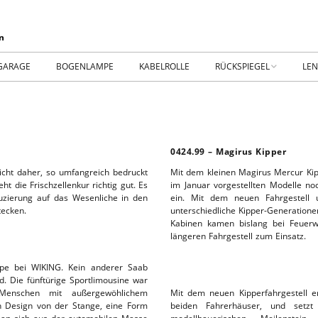
GARAGE
BOGENLAMPE
KABELROLLE
RÜCKSPIEGEL
LE
WIKING IM MUSEUM
IM
WtW History
KO
0424.99 – Magirus Kipper
RTSEITE
TICKER-RÜCKSPIEGEL
WE
icht daher, so umfangreich bedruckt
Mit dem kleinen Magirus Mercur Kip
ht die Frischzellenkur richtig gut. Es
im Januar vorgestellten Modelle n
duzierung auf das Wesenliche in den
ein. Mit dem neuen Fahrgestell
NHALLE
Fan.SHOP – ARCHIV
tecken.
unterschiedliche Kipper-Generatione
Kabinen kamen bislang bei Feuerw
HTWAGEN
längeren Fahrgestell zum Einsatz.
ppe bei WIKING. Kein anderer Saab
d. Die fünftürige Sportlimousine war
Menschen mit außergewöhlichem
Mit dem neuen Kipperfahrgestell e
TTHOF
in Design von der Stange, eine Form
beiden Fahrerhäuser, und setzt