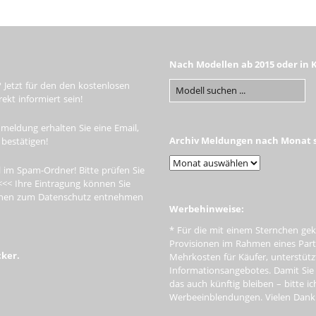
Nach Modellen ab 2015 oder in 
 Jetzt für den den kostenlosen
kt informiert sein!
meldung erhalten Sie eine Email,
Archiv Meldungen nach Monat s
 bestätigen!
 im Spam-Ordner! Bitte prüfen Sie
<<< Ihre Eintragung können Sie
tionen zum Datenschutz entnehmen
Werbehinweise:
* Für die mit einem Sternchen gek
Provisionen im Rahmen eines Par
cker.
Mehrkosten für Käufer, unterstütz
Informationsangebotes. Damit Si
das auch künftig bleiben – bitte i
Werbeeinblendungen. Vielen Dank f