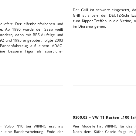
Der Grill ist schwarz eingesetzt, 
Grill ist silbern der DEUTZ-Schrif
zum Kipper-Treffen in die Vitrine,
eliefert. Der elfenbeinfarbenen und
im Diorama gehen.
rote. Ab 1990 wurde der Saab weiß
enrädern, dann mit BBS-Alufelge und
1992 und 1995 angeboten, folgte 2003
 Pannenfahrzeug auf einem ADAC-
ne bessere Figur als sportlicher
0300.03 – VW T1 Kasten „100 Ja
r Volvo N10 bei WIKING erst als
Vier Modelle hat WIKING für das J
er eine Randerscheinung. Ende der
Nach dem Käfer Cabrio folgt im 