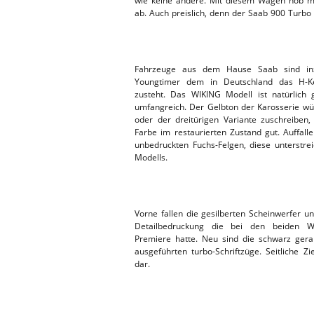
wie keine andere. Mit diesem Wagen hob m
ab. Auch preislich, denn der Saab 900 Turbo
ERSATZTEI
HEBEBÜHNE 2019
HEBEBÜHNE 2018
Fahrzeuge aus dem Hause Saab sind inz
Youngtimer dem in Deutschland das H-Ke
zusteht. Das WIKING Modell ist natürlich 
umfangreich. Der Gelbton der Karosserie w
oder der dreitürigen Variante zuschreiben
Farbe im restaurierten Zustand gut. Auffal
unbedruckten Fuchs-Felgen, diese unterstre
Modells.
Vorne fallen die gesilberten Scheinwerfer u
Detailbedruckung die bei den beiden Wie
Premiere hatte. Neu sind die schwarz ger
ausgeführten turbo-Schriftzüge. Seitliche Zi
dar.