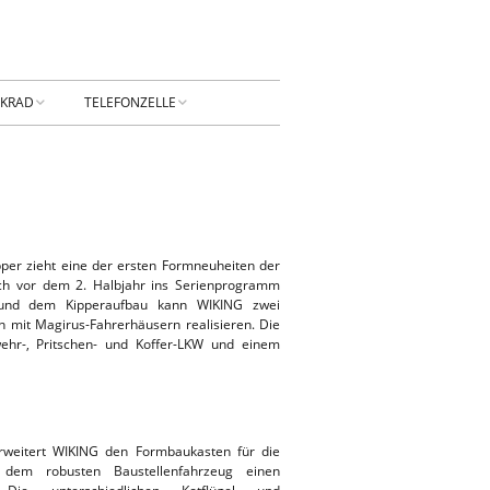
NKRAD
TELEFONZELLE
PRESSUM
DATENSCHUTZ
NTAKT
Privatsphäre-
Einstellungen ändern
RBUNG
per zieht eine der ersten Formneuheiten der
Historie der Privatsphäre-
och vor dem 2. Halbjahr ins Serienprogramm
Einstellungen
 und dem Kipperaufbau kann WIKING zwei
n mit Magirus-Fahrerhäusern realisieren. Die
ehr-, Pritschen- und Koffer-LKW und einem
Einwilligungen widerrufen
KONTAKT
rweitert WIKING den Formbaukasten für die
 dem robusten Baustellenfahrzeug einen