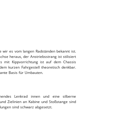
 wie wir es vom langen Radständen bekannt ist.
chse heraus, der Anstriebsstrang ist stilisiert
is mit Kippvorrichtung ist auf dem Chassis
dem kurzen Fahrgestell theoretisch denkbar.
ssante Basis für Umbauten.
hendes Lenkrad innen und eine silberne
und Zielinien an Kabine und Stoßstange sind
lungen sind schwarz abgesetzt.