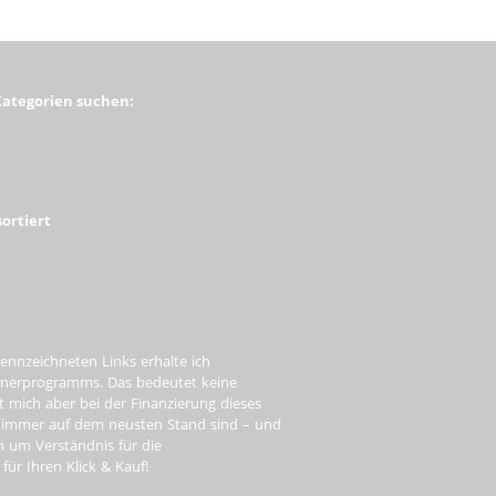
Kategorien suchen:
ortiert
ennzeichneten Links erhalte ich
tnerprogramms. Das bedeutet keine
t mich aber bei der Finanzierung dieses
e immer auf dem neusten Stand sind – und
ch um Verständnis für die
ür Ihren Klick & Kauf!