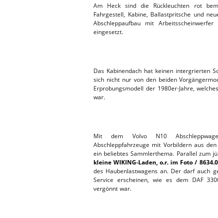
Am Heck sind die Rückleuchten rot bema
Fahrgestell, Kabine, Ballastpritsche und neue
Abschleppaufbau mit Arbeitsscheinwerfer 
eingesetzt.
Das Kabinendach hat keinen intergrierten S
sich nicht nur von den beiden Vorgängerm
Erprobungsmodell der 1980er-Jahre, welch
war.
Mit dem Volvo N10 Abschleppwag
Abschleppfahrzeuge mit Vorbildern aus den
ein beliebtes Sammlerthema. Parallel zum j
kleine WIKING-Laden, o.r. im Foto / 8634.
des Haubenlastwagens an. Der darf auch g
Service erscheinen, wie es dem DAF 330
vergönnt war.