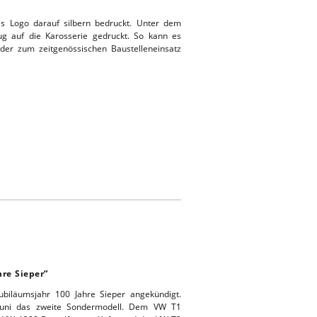
das Logo darauf silbern bedruckt. Unter dem
tzug auf die Karosserie gedruckt. So kann es
 oder zum zeitgenössischen Baustelleneinsatz
hre Sieper“
ubiläumsjahr 100 Jahre Sieper angekündigt.
Juni das zweite Sondermodell. Dem VW T1