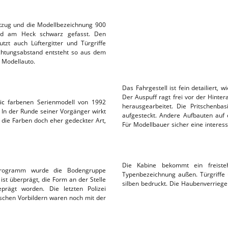
ftzug und die Modellbezeichnung 900
und am Heck schwarz gefasst. Den
zt auch Lüftergitter und Türgriffe
achtungsabstand entsteht so aus dem
 Modellauto.
Das Fahrgestell ist fein detailiert,
Der Auspuff ragt frei vor der Hintera
ic
farbenen Serienmodell von 1992
herausgearbeitet. Die Pritschenbas
 In der Runde seiner Vorgänger wirkt
aufgesteckt. Andere Aufbauten auf 
die Farben doch eher gedeckter Art,
Für Modellbauer sicher eine intere
Die Kabine bekommt ein freiste
programm wurde die Bodengruppe
Typenbezeichnung außen. Türgriffe 
ist überprägt, die Form an der Stelle
silben bedruckt. Die Haubenverriege
prägt worden. Die letzten Polizei
chen Vorbildern waren noch mit der