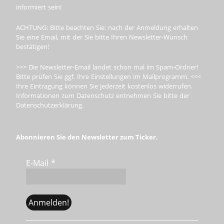
informiert sein!
ACHTUNG: Bitte beachten Sie: nach der Anmeldung erhalten
Sie eine Email, mit der Sie bitte Ihren Newsletter-Wunsch
bestätigen!
>>> Die Newsletter-Email landet schon mal im Spam-Ordner!
Bitte prüfen Sie ggf. Ihre Einstellungen im Mailprogramm. <<<
Ihre Eintragung können Sie jederzeit kostenlos widerrufen.
Informationen zum Datenschutz entnehmen Sie bitte der
Datenschutzerklärung.
Abonnieren Sie den Newsletter zum Ticker.
E-Mail
*