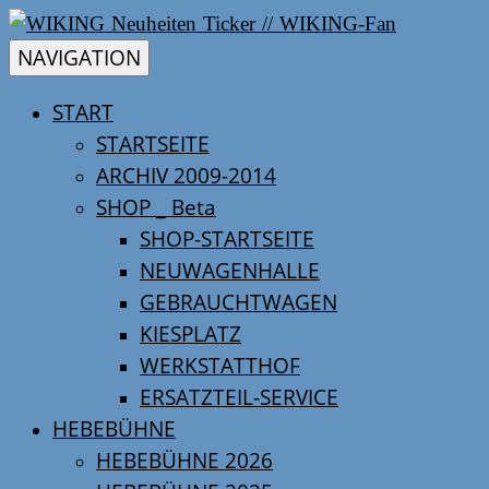
Skip
WIKING
WIKING
to
Neuheiten
NAVIGATION
content
2026
START
NEUHEITEN
–
STARTSEITE
WIKING
TICKER
ARCHIV 2009-2014
Neuheiten
SHOP _ Beta
2026
//
SHOP-STARTSEITE
–
WIKING
NEUWAGENHALLE
WIKING-
new
GEBRAUCHTWAGEN
items
KIESPLATZ
FAN
2026
WERKSTATTHOF
ERSATZTEIL-SERVICE
HEBEBÜHNE
HEBEBÜHNE 2026