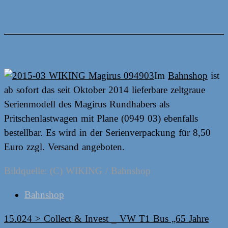
Im
Bahnshop
ist
ab sofort das seit Oktober 2014 lieferbare zeltgraue
Serienmodell des Magirus Rundhabers als
Pritschenlastwagen mit Plane (0949 03) ebenfalls
bestellbar. Es wird in der Serienverpackung für 8,50
Euro zzgl. Versand angeboten.
Bildquelle: (C) WIKING / Bahnshop
Bahnshop
Post
15.024 > Collect & Invest _ VW T1 Bus „65 Jahre