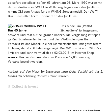
ab sofort bestellbar ist. Vor 65 Jahren am 08. März 1950 wurde mit
der Produktion des VW T1 in Wolfsburg begonnen – das Jubiläum
nimmt C&I zum Anlass für ein WIKING Sondermodell. Der VW T1
Bus – aus alter Form – erinnert an das Jubiläum.
Das Modell im „WIKING-
Sixties-Style“ ist insgesamt
schwarz und rollt auf hellgrauen Rädern. Die Verglasung ist topas
getönt, Scheinwerfer bemalt und das VW-Emblem gesilbert.
Verpackt ist das Modell in einer Klarsichtschachtel mit gestaltetem
Einleger, der Vorbildfahrzeuge zeigt. Der VW Bus ist auf 529 Stück
limitiert, und kann vermutlich ab 02.03.2015 im Internet-Shop
www.collect-and-invest.de
zum Preis von 17,00 Euro zzgl.
Versand bestellt werden.
Ausblick auf den März: Ein Lastwagen nach Kieler Vorbild soll das 2.
Modell der Schleswig-Holstein-Edition werden.
Collect & Invest
15.025 > ACC _ MB L 406
15.023 > Bahnshop _