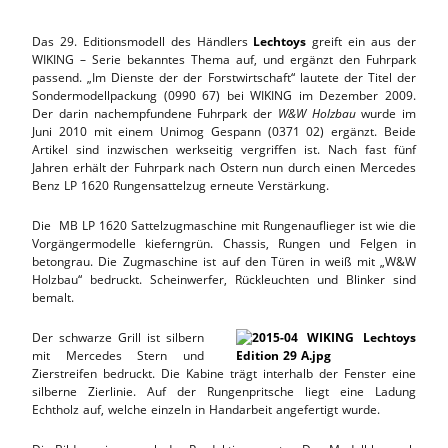
Das 29. Editionsmodell des Händlers
Lechtoys
greift ein aus der
WIKING – Serie bekanntes Thema auf, und ergänzt den Fuhrpark
passend. „Im Dienste der der Forstwirtschaft“ lautete der Titel der
Sondermodellpackung (0990 67) bei WIKING im Dezember 2009.
Der darin nachempfundene Fuhrpark der
W&W Holzbau
wurde im
Juni 2010 mit einem Unimog Gespann (0371 02) ergänzt. Beide
Artikel sind inzwischen werkseitig vergriffen ist. Nach fast fünf
Jahren erhält der Fuhrpark nach Ostern nun durch einen Mercedes
Benz LP 1620 Rungensattelzug erneute Verstärkung.
Die MB LP 1620 Sattelzugmaschine mit Rungenauflieger ist wie die
Vorgängermodelle kieferngrün. Chassis, Rungen und Felgen in
betongrau. Die Zugmaschine ist auf den Türen in weiß mit „W&W
Holzbau“ bedruckt. Scheinwerfer, Rückleuchten und Blinker sind
bemalt.
Der schwarze Grill ist silbern
mit Mercedes Stern und
Zierstreifen bedruckt. Die Kabine trägt interhalb der Fenster eine
silberne Zierlinie. Auf der Rungenpritsche liegt eine Ladung
Echtholz auf, welche einzeln in Handarbeit angefertigt wurde.