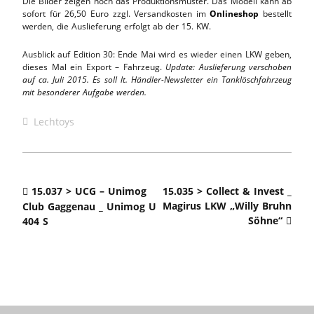
Die Bilder zeigen noch das Produktionsmuster. Das Modell kann ab
sofort für 26,50 Euro zzgl. Versandkosten im
Onlineshop
bestellt
werden, die Auslieferung erfolgt ab der 15. KW.
Ausblick auf Edition 30: Ende Mai wird es wieder einen LKW geben,
dieses Mal ein Export – Fahrzeug.
Update: Auslieferung verschoben
auf ca. Juli 2015. Es soll lt. Händler-Newsletter ein Tanklöschfahrzeug
mit besonderer Aufgabe werden.
Lechtoys
15.037 > UCG – Unimog
15.035 > Collect & Invest _
Magirus LKW „Willy Bruhn
Club Gaggenau _ Unimog U
Söhne“
404 S