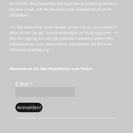
ACHTUNG: Bitte beachten Sie: nach der Anmeldung erhalten
Sie eine Email, mit der Sie bitte Ihren Newsletter-Wunsch
bestätigen!
>>> Die Newsletter-Email landet schon mal im Spam-Ordner!
Bitte prüfen Sie ggf. Ihre Einstellungen im Mailprogramm. <<<
Ihre Eintragung können Sie jederzeit kostenlos widerrufen.
Informationen zum Datenschutz entnehmen Sie bitte der
Datenschutzerklärung.
Abonnieren Sie den Newsletter zum Ticker.
E-Mail
*