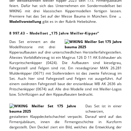
der weltbekannten Meiller Kipper 2025 sein 175. Firmenjubiläum
feiert. Dafür hat sich das Unternehmen ein Sondermodellset bei
WIKING mit drei klassischen Kippermodellen fertigen lassen
.
Premiere hat das Set auf der Messe Bauma in München. Eine →
Modellvorstellung
gibt es in der Rubrik Hebebühne.
8 997.43 – Modellset „175 Jahre Meiller-Kipper“
Das Set erinnert an die
Modellhistorie mit drei
Kipperaufbauten auf drei unterschiedlichen Herstellerfahrgestellen.
Ältestes Vorbildfahrzeug ist ein Magirus 126 D 11 AK Eckhauber als
Kurzpritschenkipper (0424). Die Aufbauten sind kieselgrau,
Fahrgestell und Felgen sind rot. Ein resedagrüner MAN 26.281
Muldenkipper (0671) mit Stollenrädern ist das zweite Fahrzeug im
Set. Auch hier sind Fahrgestell und Felgen rot ausgeführt. Auf
einem oxidroten Fahrgestell baut der enzianblaue MB AK 2636 als
Pritschenkipper (0674) auf. Alle drei Modelle sind mit Meiller-Logos
bzw. Schriftzügen auf den Kippaufbauten bedruckt.
Das Set ist in einer
schwarzen,
gestalteten Klappdeckelschachtel verpackt. Darauf wird auf das
Firmenjubiläum, innen die Firmengeschichte in Kurzform
dargestellt. Den Deckel ziert ein Bild, welches die Entwicklung der