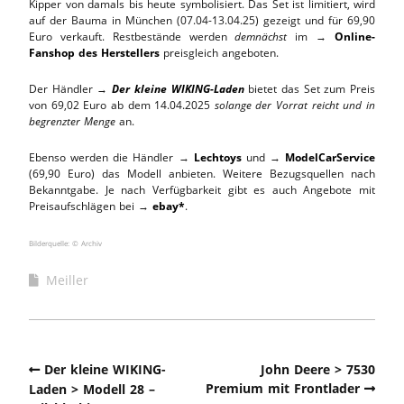
Kipper von damals bis heute symbolisiert. Das Set ist limitiert, wird
auf der Bauma in München (07.04-13.04.25) gezeigt und für 69,90
Euro verkauft. Restbestände werden
demnächst
im →
Online-
Fanshop des Herstellers
preisgleich angeboten.
Der Händler →
Der kleine WIKING-Laden
bietet das Set zum Preis
von 69,02 Euro ab dem 14.04.2025
solange der Vorrat reicht und in
begrenzter Menge
an.
Ebenso werden die Händler →
Lechtoys
und →
ModelCarService
(69,90 Euro) das Modell anbieten. Weitere Bezugsquellen nach
Bekanntgabe. Je nach Verfügbarkeit gibt es auch Angebote mit
Preisaufschlägen bei →
ebay*
.
Bilderquelle: © Archiv
Meiller
Der kleine WIKING-
John Deere > 7530
Premium mit Frontlader
Laden > Modell 28 –