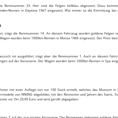
t die Rennnummer 33. Hier sind die Felgen hellblau abgesetzt. Dazu komme
L-SERVICE
den-Rennen in Daytona 1967 eingesetzt. Wie immer ist die Einrichtung bei d
4
führt, trägt die Rennnummer 14. An diesem Fahrzeug wurden goldene Felgen
 Wagen wurden beim 1000km-Rennen in Monza 1966 eingesetzt. Der Preis betr
klassisch rot ausgeführt, trägt aber die Rennnummer 1. Auch an diesem Fahr
en auf der Karosserie. Der Wagen wurden beim 1000km-Rennen in Spa eingese
ter mit einer Auflage von nur 100 Stück erstellt, welches das Museum in 
rmodelle von WIKING abgebildet, mit den Rennorten und Jahren des Starts. So
kostet vor Ort 29,99 Euro und wird gerollt abgegeben.
2
ummer 7 auf der nun grünen Karosserie. Der Rennwagen bekommt goldene Fel