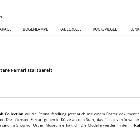
ARAGE
BOGENLAMPE
KABELROLLE
RÜCKSPIEGEL
LENK
WIKING IM MUSEUM
IMPR
WtW History
KONT
ere Ferrari startbereit
RTSEITE
TICKER-RÜCKSPIEGEL
WER
NHALLE
Fan.SHOP – ARCHIV
HTWAGEN
h Collection
wir die Rennaufstellung jetzt auch mit einem Poster dokumenti
er. Die nächsten Ferrari gehen in Kürze an den Start, das Plakat verrät weit
 sind im Shop vor Ort im Museum erhältlich. Die Modelle werden in der →
Ru
TTHOF