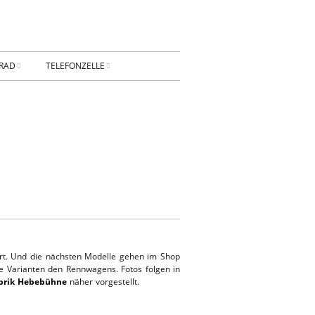
RAD
TELEFONZELLE
ESSUM
DATENSCHUTZ
AKT
Privatsphäre-
Einstellungen ändern
BUNG
Historie der Privatsphäre-
Einstellungen
Einwilligungen widerrufen
ert. Und die nächsten Modelle gehen im Shop
KONTAKT
ere Varianten den Rennwagens. Fotos folgen in
brik Hebebühne
näher vorgestellt.