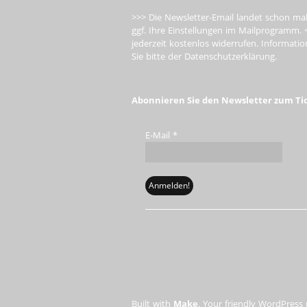
>>> Die Newsletter-Email landet schon mal
ggf. Ihre Einstellungen im Mailprogramm. 
jederzeit kostenlos widerrufen. Informa
Sie bitte der Datenschutzerklärung.
Abonnieren Sie den Newsletter zum Ti
E-Mail
*
Built with
Make
. Your friendly WordPress