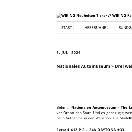
START
HEBEBÜHNE
RUNDG
STARTSEITE
HEBEBÜHNE 2026
5. JULI 2026
ARCHIV 2009-2014
HEBEBÜHNE 2025
Nationales Automuseum > Drei weit
SHOP _ Beta
HEBEBÜHNE 2024
SHOP-STA
NEUWAGE
HEBEBÜHNE 2023
GEBRAUC
HEBEBÜHNE 2022
Beim →
Nationalen Automuseum – The Lo
KIESPLATZ
vor Ort an den Start. Und es geht zügig weit
HEBEBÜHNE 2021
nach Aufnahme in den Webshop. Die Modelle
WERKSTA
HEBEBÜHNE 2020
Ferrari 412 P 3 – 24h DAYTONA #33