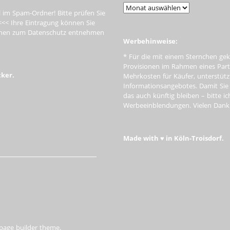
 im Spam-Ordner! Bitte prüfen Sie
<<< Ihre Eintragung können Sie
tionen zum Datenschutz entnehmen
Werbehinweise:
* Für die mit einem Sternchen gek
Provisionen im Rahmen eines Par
cker.
Mehrkosten für Käufer, unterstütz
Informationsangebotes. Damit Si
das auch künftig bleiben – bitte i
Werbeeinblendungen. Vielen Dank f
Made with ♥ in Köln-Troisdorf.
 page builder theme.