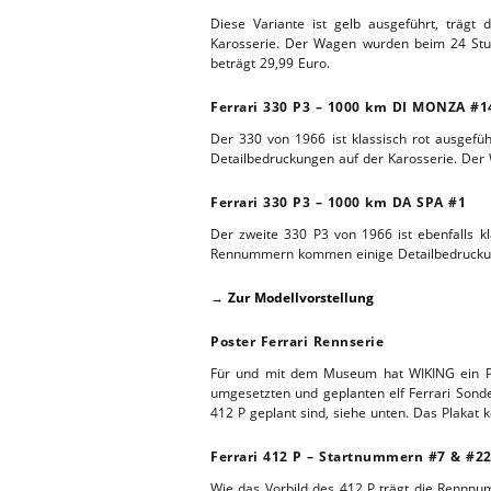
Diese Variante ist gelb ausgeführt, träg
ERSATZTEI
HEBEBÜHNE 2019
Karosserie. Der Wagen wurden beim 24 Stun
beträgt 29,99 Euro.
HEBEBÜHNE 2018
Ferrari 330 P3 – 1000 km DI MONZA #1
Der 330 von 1966 ist klassisch rot ausge
Detailbedruckungen auf der Karosserie. Der
Ferrari 330 P3 – 1000 km DA SPA #1
Der zweite 330 P3 von 1966 ist ebenfalls 
Rennummern kommen einige Detailbedruckung
→
Zur Modellvorstellung
Poster Ferrari Rennserie
Für und mit dem Museum hat WIKING ein Pos
umgesetzten und geplanten elf Ferrari Sonde
412 P geplant sind, siehe unten. Das Plakat 
Ferrari 412 P – Startnummern #7 & #2
Wie das Vorbild des 412 P trägt die Rennn