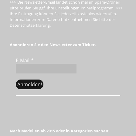
>>> Die Newsletter-Email landet schon mal im Spam-Ordner!
Bitte prüfen Sie ggf. Ihre Einstellungen im Mailprogramm. <<<
Ihre Eintragung können Sie jederzeit kostenlos widerrufen.
Informationen zum Datenschutz entnehmen Sie bitte der
Datenschutzerklärung.
Abonnieren Sie den Newsletter zum Ticker.
E-Mail
*
Nach Modellen ab 2015 oder in Kategorien suchen: