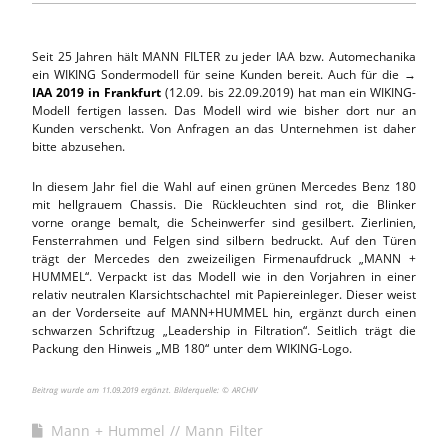
Seit 25 Jahren hält MANN FILTER zu jeder IAA bzw. Automechanika
ein WIKING Sondermodell für seine Kunden bereit. Auch für die →
IAA 2019 in Frankfurt
(12.09. bis 22.09.2019) hat man ein WIKING-
Modell fertigen lassen. Das Modell wird wie bisher dort nur an
Kunden verschenkt. Von Anfragen an das Unternehmen ist daher
bitte abzusehen.
In diesem Jahr fiel die Wahl auf einen grünen Mercedes Benz 180
mit hellgrauem Chassis. Die Rückleuchten sind rot, die Blinker
vorne orange bemalt, die Scheinwerfer sind gesilbert. Zierlinien,
Fensterrahmen und Felgen sind silbern bedruckt. Auf den Türen
trägt der Mercedes den zweizeiligen Firmenaufdruck „MANN +
HUMMEL“. Verpackt ist das Modell wie in den Vorjahren in einer
relativ neutralen Klarsichtschachtel mit Papiereinleger. Dieser weist
an der Vorderseite auf MANN+HUMMEL hin, ergänzt durch einen
schwarzen Schriftzug „Leadership in Filtration“. Seitlich trägt die
Packung den Hinweis „MB 180“ unter dem WIKING-Logo.
Beitrag wurde am 11.09.2019 ergänzt. Bilderquelle: © ARCHIV
Mann + Hummel // Mann Filter