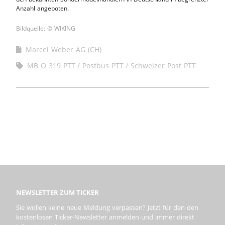
Anzahl angeboten.
Bildquelle: © WIKING
Marcel Weber AG (CH)
MB O 319 PTT
Postbus PTT
Schweizer Post PTT
NEWSLETTER ZUM TICKER
Sie wollen keine neue Meldung verpassen? Jetzt für den den
kostenlosen Ticker-Newsletter anmelden und immer direkt