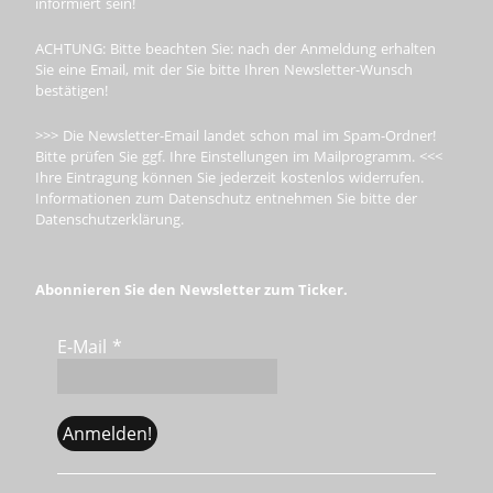
informiert sein!
ACHTUNG: Bitte beachten Sie: nach der Anmeldung erhalten
Sie eine Email, mit der Sie bitte Ihren Newsletter-Wunsch
bestätigen!
>>> Die Newsletter-Email landet schon mal im Spam-Ordner!
Bitte prüfen Sie ggf. Ihre Einstellungen im Mailprogramm. <<<
Ihre Eintragung können Sie jederzeit kostenlos widerrufen.
Informationen zum Datenschutz entnehmen Sie bitte der
Datenschutzerklärung.
Abonnieren Sie den Newsletter zum Ticker.
E-Mail
*