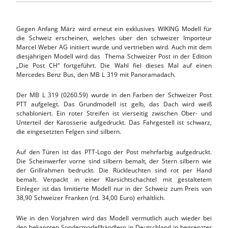
Gegen Anfang März wird erneut ein exklusives WIKING Modell für
die Schweiz erscheinen, welches über den schweizer Importeur
Marcel Weber AG initiiert wurde und vertrieben wird. Auch mit dem
diesjährigen Modell wird das Thema Schweizer Post in der Edition
„Die Post CH“ fortgeführt. Die Wahl fiel dieses Mal auf einen
Mercedes Benz Bus, den MB L 319 mit Panoramadach.
Der MB L 319 (0260.59) wurde in den Farben der Schweizer Post
PTT aufgelegt. Das Grundmodell ist gelb, das Dach wird weiß
schabloniert. Ein roter Streifen ist vierseitig zwischen Ober- und
Unterteil der Karosserie aufgedruckt. Das Fahrgestell ist schwarz,
die eingesetzten Felgen sind silbern.
Auf den Türen ist das PTT-Logo der Post mehrfarbig aufgedruckt.
Die Scheinwerfer vorne sind silbern bemalt, der Stern silbern wie
der Grillrahmen bedruckt. Die Rückleuchten sind rot per Hand
bemalt. Verpackt in einer Klarsichtschachtel mit gestaltetem
Einleger ist das limitierte Modell nur in der Schweiz zum Preis von
38,90 Schweizer Franken (rd. 34,00 Euro) erhältlich.
Wie in den Vorjahren wird das Modell vermutlich auch wieder bei
den bekannten Sondermodellhändlern in Deutschland in begrenzter