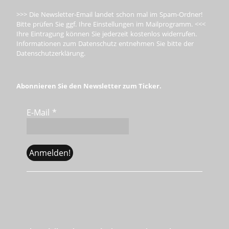
>>> Die Newsletter-Email landet schon mal im Spam-Ordner!
Bitte prüfen Sie ggf. Ihre Einstellungen im Mailprogramm. <<<
Ihre Eintragung können Sie jederzeit kostenlos widerrufen.
Informationen zum Datenschutz entnehmen Sie bitte der
Datenschutzerklärung.
Abonnieren Sie den Newsletter zum Ticker.
E-Mail
*