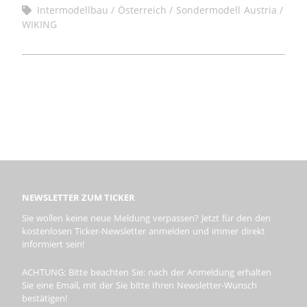
Intermodellbau
Österreich
Sondermodell Austria
WIKING
NEWSLETTER ZUM TICKER
Sie wollen keine neue Meldung verpassen? Jetzt für den den
kostenlosen Ticker-Newsletter anmelden und immer direkt
informiert sein!
ACHTUNG: Bitte beachten Sie: nach der Anmeldung erhalten
Sie eine Email, mit der Sie bitte Ihren Newsletter-Wunsch
bestätigen!