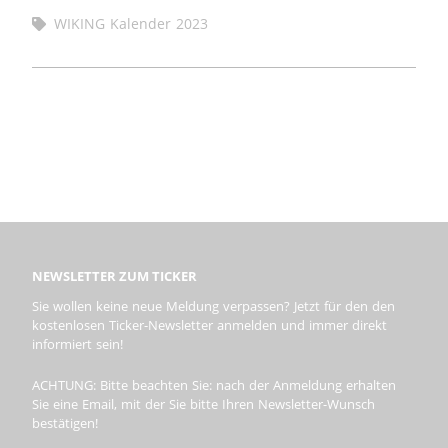
WIKING Kalender 2023
NEWSLETTER ZUM TICKER
Sie wollen keine neue Meldung verpassen? Jetzt für den den
kostenlosen Ticker-Newsletter anmelden und immer direkt
informiert sein!
ACHTUNG: Bitte beachten Sie: nach der Anmeldung erhalten
Sie eine Email, mit der Sie bitte Ihren Newsletter-Wunsch
bestätigen!