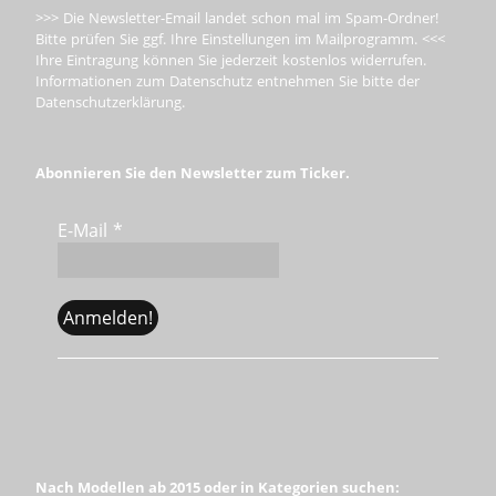
>>> Die Newsletter-Email landet schon mal im Spam-Ordner!
Bitte prüfen Sie ggf. Ihre Einstellungen im Mailprogramm. <<<
Ihre Eintragung können Sie jederzeit kostenlos widerrufen.
Informationen zum Datenschutz entnehmen Sie bitte der
Datenschutzerklärung.
Abonnieren Sie den Newsletter zum Ticker.
E-Mail
*
Nach Modellen ab 2015 oder in Kategorien suchen: