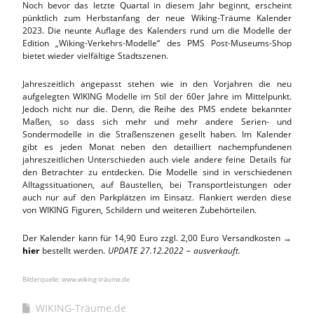
Noch bevor das letzte Quartal in diesem Jahr beginnt, erscheint
pünktlich zum Herbstanfang der neue Wiking-Träume Kalender
2023. Die neunte Auflage des Kalenders rund um die Modelle der
Edition „Wiking-Verkehrs-Modelle“ des PMS Post-Museums-Shop
bietet wieder vielfältige Stadtszenen.
Jahreszeitlich angepasst stehen wie in den Vorjahren die neu
aufgelegten WIKING Modelle im Stil der 60er Jahre im Mittelpunkt.
Jedoch nicht nur die. Denn, die Reihe des PMS endete bekannter
Maßen, so dass sich mehr und mehr andere Serien- und
Sondermodelle in die Straßenszenen gesellt haben. Im Kalender
gibt es jeden Monat neben den detailliert nachempfundenen
jahreszeitlichen Unterschieden auch viele andere feine Details für
den Betrachter zu entdecken. Die Modelle sind in verschiedenen
Alltagssituationen, auf Baustellen, bei Transportleistungen oder
auch nur auf den Parkplätzen im Einsatz. Flankiert werden diese
von WIKING Figuren, Schildern und weiteren Zubehörteilen.
Der Kalender kann für 14,90 Euro zzgl. 2,00 Euro Versandkosten →
hier
bestellt werden.
UPDATE 27.12.2022 – ausverkauft.
Bilderquelle: www.wiking-träume.de
WIKING-Träume.de